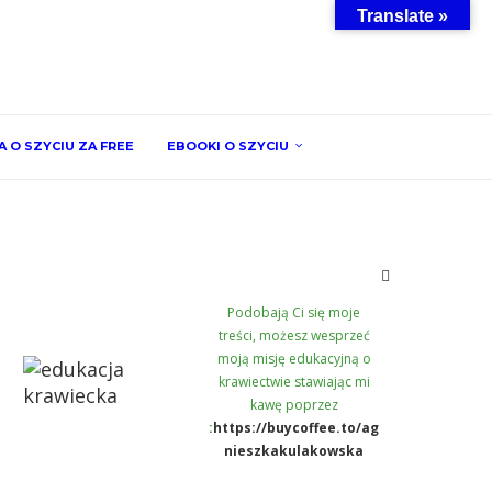
Translate »
 O SZYCIU ZA FREE
EBOOKI O SZYCIU
Podobają Ci się moje
treści, możesz wesprzeć
moją misję edukacyjną o
krawiectwie stawiając mi
kawę poprzez
:
https://buycoffee.to/ag
nieszkakulakowska