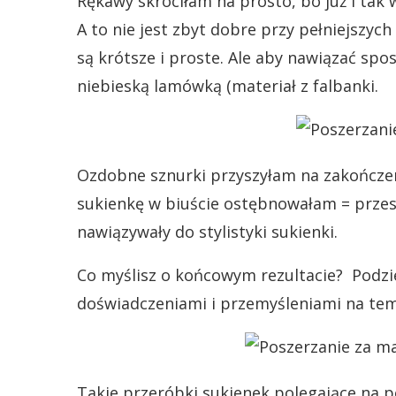
Rękawy skróciłam na prosto, bo już i tak 
A to nie jest zbyt dobre przy pełniejszy
są krótsze i proste. Ale aby nawiązać s
niebieską lamówką (materiał z falbanki.
Ozdobne sznurki przyszyłam na zakończe
sukienkę w biuście ostębnowałam = przesz
nawiązywały do stylistyki sukienki.
Co myślisz o końcowym rezultacie? Podzie
doświadczeniami i przemyśleniami na tem
Takie przeróbki sukienek polegające na p