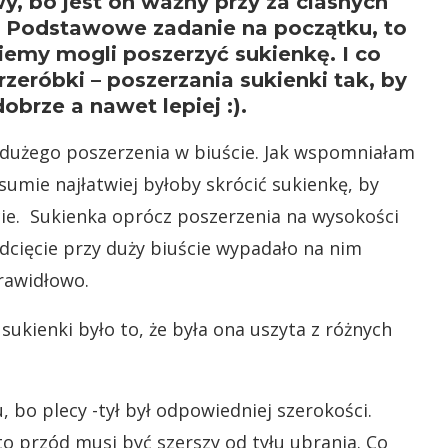
y, bo jest on ważny przy za ciasnych
h. Podstawowe zadanie na początku, to
iemy mogli poszerzyć sukienkę. I co
zeróbki – poszerzania sukienki tak, by
obrze a nawet lepiej :).
 dużego poszerzenia w biuście. Jak wspomniałam
 sumie najłatwiej byłoby skrócić sukienkę, by
cie. Sukienka oprócz poszerzenia na wysokości
dcięcie przy duży biuście wypadało na nim
rawidłowo.
ukienki było to, że była ona uszyta z różnych
 bo plecy -tył był odpowiedniej szerokości.
to przód musi być szerszy od tyłu ubrania. Co