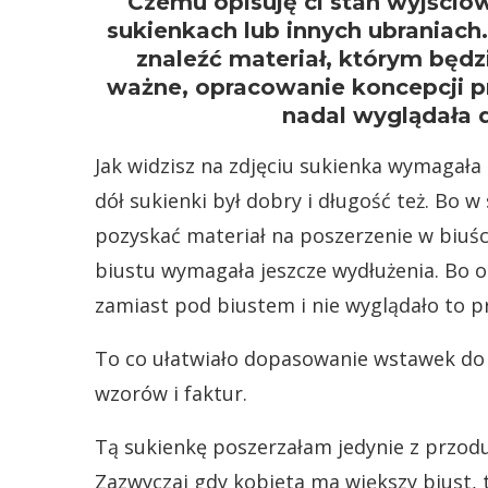
Czemu opisuję ci stan wyjściow
sukienkach lub innych ubraniac
znaleźć materiał, którym będz
ważne, opracowanie koncepcji pr
nadal wyglądała d
Jak widzisz na zdjęciu sukienka wymagała
dół sukienki był dobry i długość też. Bo w
pozyskać materiał na poszerzenie w biuś
biustu wymagała jeszcze wydłużenia. Bo o
zamiast pod biustem i nie wyglądało to p
To co ułatwiało dopasowanie wstawek do s
wzorów i faktur.
Tą sukienkę poszerzałam jedynie z przodu,
Zazwyczaj gdy kobieta ma większy biust, 