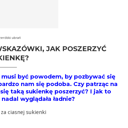
zeróbki ubrań
WSKAZÓWKI, JAK POSZERZYĆ
KIENKĘ?
ie musi być powodem, by pozbywać się
 bardzo nam się podoba. Czy patrząc na
 się taką sukienkę poszerzyć? I jak to
a nadal wyglądała ładnie?