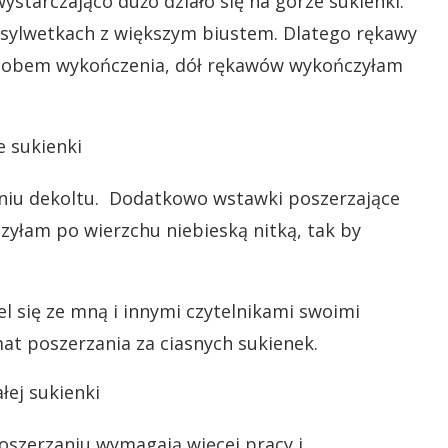
wystarczająco dużo działo się na górze sukienki.
ch sylwetkach z większym biustem. Dlatego rękawy
posobem wykończenia, dół rękawów wykończyłam
niu dekoltu. Dodatkowo wstawki poszerzające
yłam po wierzchu niebieską nitką, tak by
l się ze mną i innymi czytelnikami swoimi
at poszerzania za ciasnych sukienek.
oszerzaniu wymagają więcej pracy i