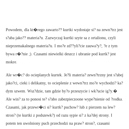
Powodem, dla kt�rego zawarto?? kurtki wydostaje si? na zewn?trz jest
s?aba jako?? materia?u. Zazwyczaj kurtki szyte sa z ortalionu, czyli
nieprzemakalnego materia?u. I mo?e zd??yli?cie zauwa?y?, ?e z tym
bywa r�?nie ;). Czasami niewielki deszcz i ubranie pod kurtk? jest
mokre.
Ale wr�c? do ocieplanych kurtek. Je?li materia? zewn?trzny jest s?abej
jako?ci, cieki i delikatny, to ocieplenie z wewn?trz mo?e wychodzi? ka?
dym szwem. Wsz?dzie, tam gdzie by?o przeszycie i wk?ucie ig?y.�
Ale win? za to ponosi te? s?abo zabezpieczoone wype?nienie od ?rodka.
Czasami, jak przewr�ci si? kurtk? puchow? lub z pierzem na lew?
stron? (te kurtki z podszewk?) od razu sypie si? z ka?dej strony. I
potem ten uwolniony puch przechodzi na praw? stron?, czasami