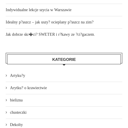
Indywidualne lekcje szycia w Warszawie
Idealny p?aszcz – jak uszy? ocieplany p?aszcz na zim?
Jak dobrze skr�ci? SWETER i r?kawy ze ?ci?gaczem.
KATEGORIE
Artyku?y
Arytku? o krawiectwie
bielizna
chusteczki
Dekolty