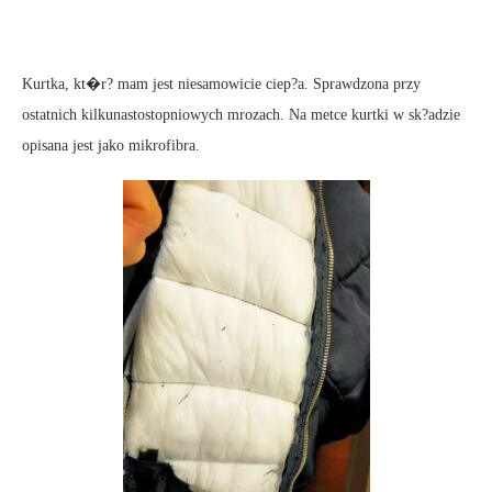
Kurtka, kt�r? mam jest niesamowicie ciep?a. Sprawdzona przy
ostatnich kilkunastostopniowych mrozach. Na metce kurtki w sk?adzie
opisana jest jako mikrofibra.