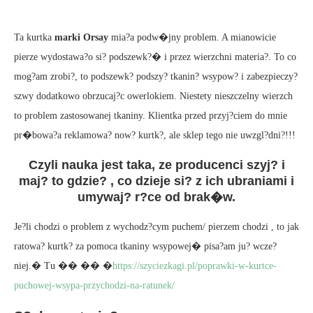
Ta kurtka
marki Orsay
mia?a podw�jny problem. A mianowicie
pierze wydostawa?o si? podszewk?� i przez wierzchni materia?. To co
mog?am zrobi?, to podszewk? podszy? tkanin? wsypow? i zabezpieczy?
szwy dodatkowo obrzucaj?c owerlokiem. Niestety nieszczelny wierzch
to problem zastosowanej tkaniny. Klientka przed przyj?ciem do mnie
pr�bowa?a reklamowa? now? kurtk?, ale sklep tego nie uwzgl?dni?!!!
Czyli nauka jest taka, ze producenci szyj? i
maj? to gdzie? , co dzieje si? z ich ubraniami i
umywaj? r?ce od brak�w.
Je?li chodzi o problem z wychodz?cym puchem/ pierzem chodzi , to jak
ratowa? kurtk? za pomoca tkaniny wsypowej� pisa?am ju? wcze?
niej.� Tu �� �� �
https://szyciezkagi.pl/poprawki-w-kurtce-
puchowej-wsypa-przychodzi-na-ratunek/