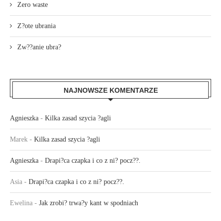
Zero waste
Z?ote ubrania
Zw??anie ubra?
NAJNOWSZE KOMENTARZE
Agnieszka
-
Kilka zasad szycia ?agli
Marek
-
Kilka zasad szycia ?agli
Agnieszka
-
Drapi?ca czapka i co z ni? pocz??.
Asia
-
Drapi?ca czapka i co z ni? pocz??.
Ewelina
-
Jak zrobi? trwa?y kant w spodniach