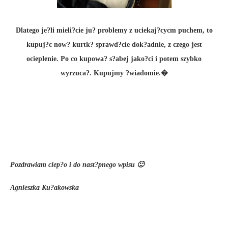
Dlatego je?li mieli?cie ju? problemy z uciekaj?cycm puchem, to
kupuj?c now? kurtk? sprawd?cie dok?adnie, z czego jest
ocieplenie. Po co kupowa? s?abej jako?ci i potem szybko
wyrzuca?. Kupujmy ?wiadomie.�
Pozdrawiam ciep?o i do nast?pnego wpisu 🙂
Agnieszka Ku?akowska