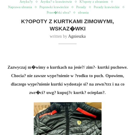
Artyku?y
Arytku? o krawiectwie
K?opoty z ubraniem
Naprawa ubrania
Poprawki krawieckie
Porady
Porady krawieckie
Przer�bki ubra?
ubrania
K?OPOTY Z KURTKAMI ZIMOWYMI,
WSKAZ�WKI
written by
Agnieszka
Zazwyczaj m�wimy o kurtkach na jesie?/ zim?- kurtki puchowe.
Chocia? nie zawsze wype?nienie w ?rodku to puch. Opowiem,
dlaczego wype?nienie kurtki wydostaje si? na zewn?trz i na co
zwr�ci? uwg? kupuj?c kurtk? ocieplan?.