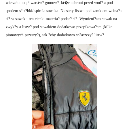
wierzchu maj? warstw? gumow?, kt�ra chroni przed wod? a pod
spodem s? z?bki/ spirala suwaka. Niestety listwa pod zamkiem wcina?a
si? w suwak i ten cienki materia? podar? si?. Wymieni?am suwak na
zwyk?y a listw? pod suwakiem dodatkowo przepikowa?am (kilka
pionowych przeszy?), tak ?eby dodatkowo sp?aszczy? listw?.