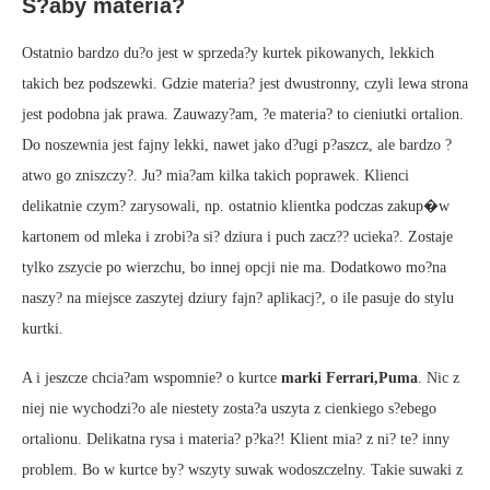
S?aby materia?
Ostatnio bardzo du?o jest w sprzeda?y kurtek pikowanych, lekkich
takich bez podszewki. Gdzie materia? jest dwustronny, czyli lewa strona
jest podobna jak prawa. Zauwazy?am, ?e materia? to cieniutki ortalion.
Do noszewnia jest fajny lekki, nawet jako d?ugi p?aszcz, ale bardzo ?
atwo go zniszczy?. Ju? mia?am kilka takich poprawek. Klienci
delikatnie czym? zarysowali, np. ostatnio klientka podczas zakup�w
kartonem od mleka i zrobi?a si? dziura i puch zacz?? ucieka?. Zostaje
tylko zszycie po wierzchu, bo innej opcji nie ma. Dodatkowo mo?na
naszy? na miejsce zaszytej dziury fajn? aplikacj?, o ile pasuje do stylu
kurtki.
A i jeszcze chcia?am wspomnie? o kurtce
marki Ferrari,Puma
. Nic z
niej nie wychodzi?o ale niestety zosta?a uszyta z cienkiego s?ebego
ortalionu. Delikatna rysa i materia? p?ka?! Klient mia? z ni? te? inny
problem. Bo w kurtce by? wszyty suwak wodoszczelny. Takie suwaki z