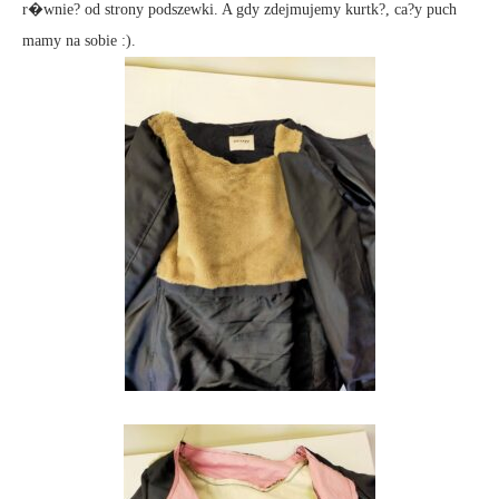
r�wnie? od strony podszewki. A gdy zdejmujemy kurtk?, ca?y puch
mamy na sobie :).