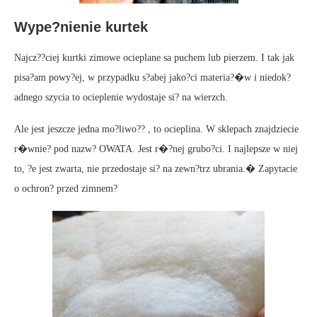
Wype?nienie kurtek
Najcz??ciej kurtki zimowe ocieplane sa puchem lub pierzem. I tak jak
pisa?am powy?ej, w przypadku s?abej jako?ci materia?�w i niedok?
adnego szycia to ocieplenie wydostaje si? na wierzch.
Ale jest jeszcze jedna mo?liwo?? , to ocieplina. W sklepach znajdziecie
r�wnie? pod nazw? OWATA. Jest r�?nej grubo?ci. I najlepsze w niej
to, ?e jest zwarta, nie przedostaje si? na zewn?trz ubrania.� Zapytacie
o ochron? przed zimnem?