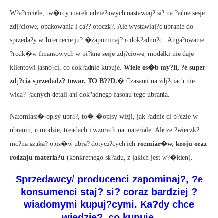
W?a?ciciele, tw�rcy marek odzie?owych nastawiaj? si? na ?adne sesje
zdj?ciowe, opakowania i ca?? otoczk?. Ale wystawiaj?c ubranie do
sprzeda?y w Internecie ju? �zapominaj? o dok?adno?ci. Anga?owanie
?rodk�w finansowych w pi?kne sesje zdj?ciowe, modelki nie daje
klientowi jasno?ci, co dok?adnie kupuje.
Wiele os�b my?li, ?e super
zdj?cia sprzedadz? towar. TO B??D.
� Czasami na zdj?ciach nie
wida? ?adnych detali ani dok?adnego fasonu tego ubrania.
Natomiast� opisy ubra?, to� �opisy wizji, jak ?adnie ci b?dzie w
ubraniu, o modzie, trendach i wzorach na materiale. Ale ze ?wieczk?
mo?na szuka? opis�w ubra? dotycz?cych ich
rozmiar�w, kroju oraz
rodzaju materia?u
(konkretnego sk?adu, z jakich jest w?�kien).
Sprzedawcy/ producenci zapominaj?, ?e
konsumenci staj? si? coraz bardziej ?
wiadomymi kupuj?cymi. Ka?dy chce
wiedzie?, co kupuje.