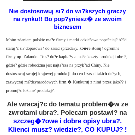
Nie dostosowuj si? do wi?kszych graczy
na rynku!! Bo pop?yniesz� ze swoim
biznesem
Moim zdaniem polskie ma?e firmy / marki odzie?owe pope?niaj? b??d
staraj?c si? dopasowa? do zasad sprzeda?y, kt�re stosuj? ogromne
firmy np. Zalando. To s? du?e kapita?y a ma?e koszty produkcji ubra?,
gdzie? gdzie robocizna jest najta?sza na przyk?ad Chiny. Nie
dostosowuj swojej krajowej produkcji do cen i zasad takich du?ych,
zazwyczaj mi?dzynarodowych firm.� Konkuruj z nimi przez jako?? i
promuj?c lokaln? produkcj?.
Ale wracaj?c do tematu problem�w ze
zwrotami ubra?. Polecam postawi? na
szczeg�?owe i dobre opisy ubra?.
Klienci musz? wiedzie?, CO KUPUJ? !