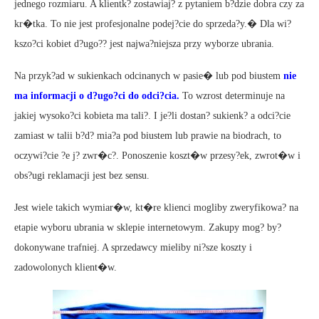
jednego rozmiaru. A klientk? zostawiaj? z pytaniem b?dzie dobra czy za
kr�tka. To nie jest profesjonalne podej?cie do sprzeda?y.� Dla wi?
kszo?ci kobiet d?ugo?? jest najwa?niejsza przy wyborze ubrania.
Na przyk?ad w sukienkach odcinanych w pasie� lub pod biustem
nie
ma informacji o d?ugo?ci do odci?cia.
To wzrost determinuje na
jakiej wysoko?ci kobieta ma tali?. I je?li dostan? sukienk? a odci?cie
zamiast w talii b?d? mia?a pod biustem lub prawie na biodrach, to
oczywi?cie ?e j? zwr�c?. Ponoszenie koszt�w przesy?ek, zwrot�w i
obs?ugi reklamacji jest bez sensu.
Jest wiele takich wymiar�w, kt�re klienci mogliby zweryfikowa? na
etapie wyboru ubrania w sklepie internetowym. Zakupy mog? by?
dokonywane trafniej. A sprzedawcy mieliby ni?sze koszty i
zadowolonych klient�w.