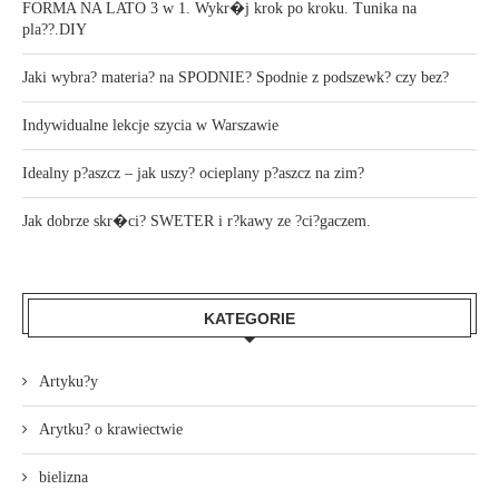
FORMA NA LATO 3 w 1. Wykr�j krok po kroku. Tunika na
pla??.DIY
Jaki wybra? materia? na SPODNIE? Spodnie z podszewk? czy bez?
Indywidualne lekcje szycia w Warszawie
Idealny p?aszcz – jak uszy? ocieplany p?aszcz na zim?
Jak dobrze skr�ci? SWETER i r?kawy ze ?ci?gaczem.
KATEGORIE
Artyku?y
Arytku? o krawiectwie
bielizna