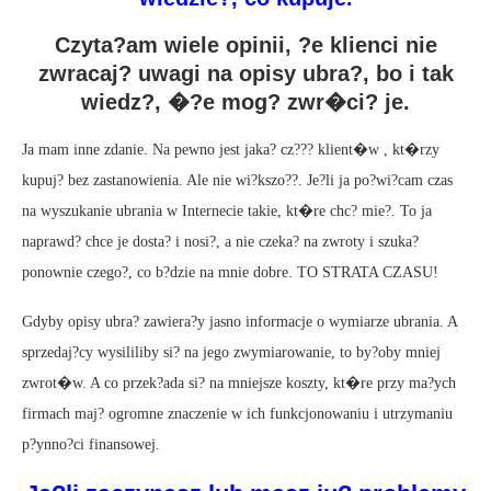
Czyta?am wiele opinii, ?e klienci nie
zwracaj? uwagi na opisy ubra?, bo i tak
wiedz?, �?e mog? zwr�ci? je.
Ja mam inne zdanie. Na pewno jest jaka? cz??? klient�w , kt�rzy
kupuj? bez zastanowienia. Ale nie wi?kszo??. Je?li ja po?wi?cam czas
na wyszukanie ubrania w Internecie takie, kt�re chc? mie?. To ja
naprawd? chce je dosta? i nosi?, a nie czeka? na zwroty i szuka?
ponownie czego?, co b?dzie na mnie dobre. TO STRATA CZASU!
Gdyby opisy ubra? zawiera?y jasno informacje o wymiarze ubrania. A
sprzedaj?cy wysililiby si? na jego zwymiarowanie, to by?oby mniej
zwrot�w. A co przek?ada si? na mniejsze koszty, kt�re przy ma?ych
firmach maj? ogromne znaczenie w ich funkcjonowaniu i utrzymaniu
p?ynno?ci finansowej.