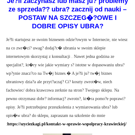
Je?li zaczynasz lub masz ju? problemy
ze sprzeda?? ubra? zacznij od nauki –
POSTAW NA SZCZEG�?OWE I
DOBRE OPISY UBRA?
Je?li startujesz ze swoim biznesem odzie?owym w Internecie, nie wiesz
na co zwr�ci? uwag? dodaj?c� ubrania w swoim sklepie
internetowym skorzystaj z konsultacji . Nawet jedna godzina ze
specjalist?, kt�ry wie jakie wymiary s? istotne w dopasowaniu ubra?
wp?ynie znacz?co na Tw�j biznes.� A je?li ju? tw�j biznes
ubraniowy dzia?a ale przyt?aczaj? Ci? koszty zwrot�w, niech
fachowiec/ dobra krawcowa zerknie na stron? Twojego sklepu. Na
pewno otrzymasz dobr? informacj? zwrotn?, kt�ra pomo?e poprawi?
opisy. Je?li potrzebujesz przeszkolenia z wymiarowania ubra? lub
opis�w ubra? do sklepu, zapraszam na szkolenie do mnie
:
https://szyciezkagi.pl/kontakt-w-sprawie-wspolpracy-krawieckiej/