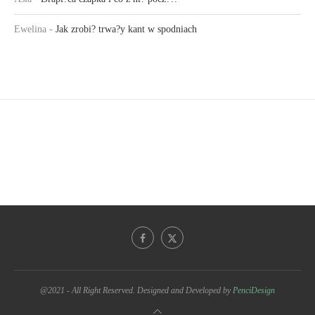
Ewelina
-
Jak zrobi? trwa?y kant w spodniach
@2021 - All Right Reserved. Designed and Developed by
PenciDesign