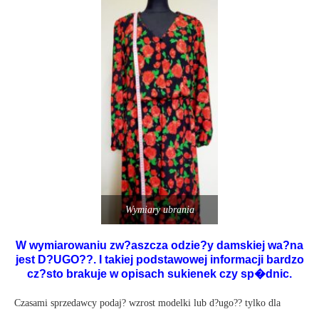
Wymiary ubrania
W wymiarowaniu zw?aszcza odzie?y damskiej wa?na
jest D?UGO??. I takiej podstawowej informacji bardzo
cz?sto brakuje w opisach sukienek czy sp�dnic.
Czasami sprzedawcy podaj? wzrost modelki lub d?ugo?? tylko dla