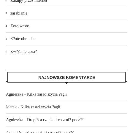
Zakupy przez internet
zarabianie
Zero waste
Z?ote ubrania
Zw??anie ubra?
NAJNOWSZE KOMENTARZE
Agnieszka
-
Kilka zasad szycia ?agli
Marek
-
Kilka zasad szycia ?agli
Agnieszka
-
Drapi?ca czapka i co z ni? pocz??.
Asia
-
Drapi?ca czapka i co z ni? pocz??.