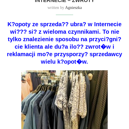
INTERNECIE – ZWROTY
written by
Agnieszka
K?opoty ze sprzeda?? ubra? w Internecie
wi??? si? z wieloma czynnikami. To nie
tylko znalezienie sposobu na przyci?gni?
cie klienta ale du?a ilo?? zwrot�w i
reklamacji mo?e przysporzy? sprzedawcy
wielu k?opot�w.