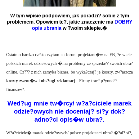
W tym wpisie podpowiem, jak poradzi? sobie z tym
problem
em. Opowiem te?, jakie znaczenie ma
DOBRY
opis ubrania
w Twoim sklepie.�
Ostatnio bardzo cz?sto czytam na forum projektant�w na FB, ?e wiele
polskich marek odzie?owych �ma problemy ze sprzeda?? swoich ubra?
online. Cz??? z nich zamyka biznes, bo wyka?czaj? je koszty, zw?aszcza
koszty zwrot�w i obs?ugi reklamacji
. Firmy trac? p?ynno??
finansow?.
Wed?ug mnie tw�rcy/ w?a?ciciele marek
odzie?owych nie doceniaj? si?y dok?
adno?ci opis�w ubra?.
W?a?ciciele� marek odzie?owych/ polscy projektanci ubra? �?al? si?,