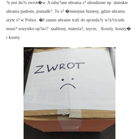
?e jest du?o zwrot�w. A odsy?ane ubrania s? ubrudzone np. damskie
ubrania pudrem, pomadk?. To s? �mniejsze biznesy, gdzie ubrania
szyte s? w Polsce. �I zanim ubranie trafi do sprzeda?y w?a?ciciele
musz? wszystko op?aci? :szablony, materia?, szycie, . Koszty, koszty�
i koszty.