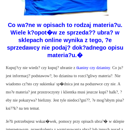
Co wa?ne w opisach to rodzaj materia?u.
Wiele k?opot�w ze sprzeda?? ubra? w
sklepach online wynika z tego, ?e
sprzedawcy nie podaj? dok?adnego opisu
materia?u.�
Kupuj?cy nie wiedz? czy kupuj? ubranie z
tkaniny czy dzianiny
. Co ju?
jest informacj? podstawow?, bo dzianina to rozci?gliwy materia?. Nie
wiadomo cz?sto czy sukienka/ sp�dnica jest na podszewce czy nie. A
mo?e materia? jest przezroczysty i klientka musi jeszcze kupi? halk?, ?
eby nie pokazywa? bielizny. Jest tyle niedoci?gni??, ?e mog?abym pisa?
ksi??k? na ten temat.
Je?li potrzebujesz wskaz�wek, pomocy przy opisach ubra?� w sklepie
internetowym, przeszkolenia z wymiarowania ubra? lub innych porad z