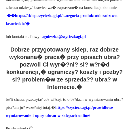
zakresu odzie?y/ krawiectwa� zapraszam� na konsultacje do mnie
:
��
https://sklep.szyciezkagi.pl/kategoria-produktu/doradztwo-
krawieckie/�
lub kontakt mailowy:
agnieszka@szyciezkagi.pl
Dobrze przygotowany sklep, raz dobrze
wykonana� praca� przy opisach ubra?
pozwoli Ci wyr�?ni? si? w?r�d
konkurencji,� ograniczy? koszty i pozby?
si? problem�w ze sprzeda?? ubra? w
Internecie.�
Je?li chcesz przeczyta? co? wi?cej, to o b??dach w wymiarowaniu ubra?
pisa?am ju? wcze?niej tutaj:�
https://szyciezkagi.pl/prawidlowe-
wymiarowanie-i-opisy-ubran-w-sklepach-online/
Pozdrowienia 🙂