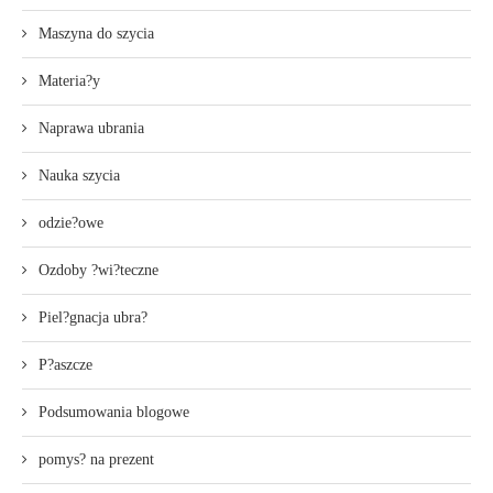
Maszyna do szycia
Materia?y
Naprawa ubrania
Nauka szycia
odzie?owe
Ozdoby ?wi?teczne
Piel?gnacja ubra?
P?aszcze
Podsumowania blogowe
pomys? na prezent