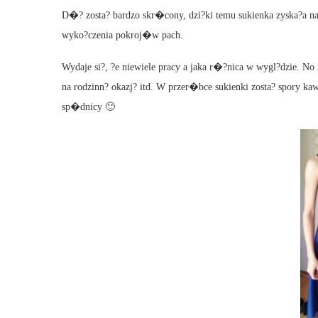
D�? zosta? bardzo skr�cony, dzi?ki temu sukienka zyska?a
wyko?czenia pokroj�w pach.
Wydaje si?, ?e niewiele pracy a jaka r�?nica w wygl?dzie. No i 
na rodzinn? okazj? itd. W przer�bce sukienki zosta? spory ka
sp�dnicy 🙂