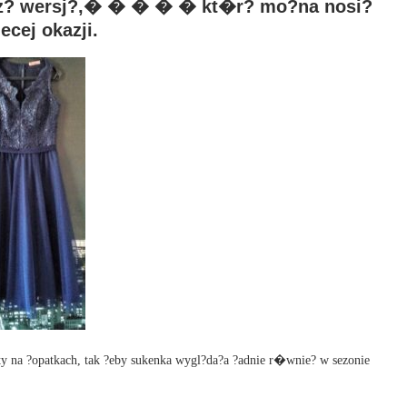
jsz? wersj?,� � � � � kt�r? mo?na nosi?
ecej okazji.
ty na ?opatkach, tak ?eby sukenka wygl?da?a ?adnie r�wnie? w sezonie