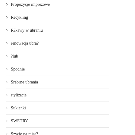
Propozycje imprezowe
Recykling
R?kawy w ubraniu
renowacja ubra?
?lub
Spodnie
Srebrne ubrania
stylizacje
Sukienki
SWETRY
Szycie na miar?