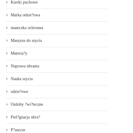
Kurtki puchowe
Marka odzie?owa
maseczka ochronna
Maszyna do szycia
Materia?y
Naprawa ubrania
Nauka szycia
odzie?owe
Ozdoby ?wi?teczne
Piel?gnacja ubra?
P?aszcze