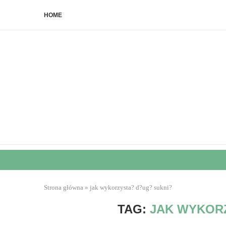
HOME
Strona główna
»
jak wykorzysta? d?ug? sukni?
TAG:
JAK WYKOR