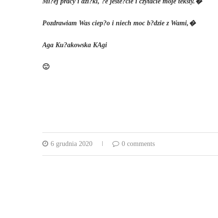
Mi?ej pracy i dzi?ki, ?e jeste?cie i czytacie moje teksty.�
Pozdrawiam Was ciep?o i niech moc b?dzie z Wami,�
Aga Ku?akowska KAgi
🙂
6 grudnia 2020
0 comments