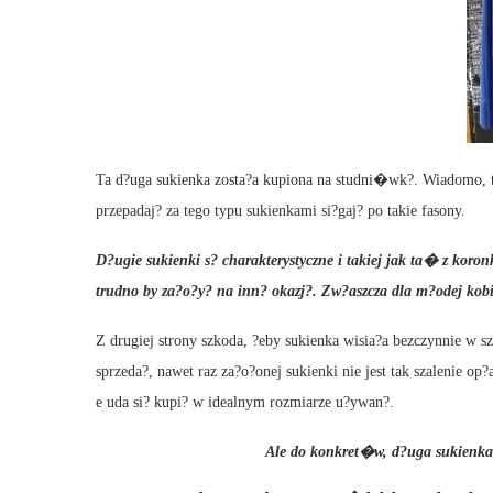
Ta d?uga sukienka zosta?a kupiona na studni�wk?. Wiadomo, t
przepadaj? za tego typu sukienkami si?gaj? po takie fasony.
D?ugie sukienki s? charakterystyczne i takiej jak ta� z kor
trudno by za?o?y? na inn? okazj?. Zw?aszcza dla m?odej kobi
Z drugiej strony szkoda, ?eby sukienka wisia?a bezczynnie w sza
sprzeda?, nawet raz za?o?onej sukienki nie jest tak szalenie op
e uda si? kupi? w idealnym rozmiarze u?ywan?.
Ale do konkret�w, d?uga sukienka