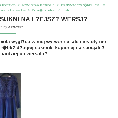
z ubraniem
Krawiectwo-rzemios?o
kreatywne przer�bki ubra?
Porady krawieckie
Przer�bki ubra?
?lub
SUKNI NA L?EJSZ? WERSJ?
en by
Agnieszka
ieta wygl?da w niej wytwornie, ale niestety nie
r�bk? d?ugiej sukienki kupionej na specjaln?
 bardziej uniwersaln?.