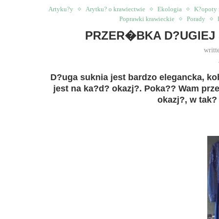
Artyku?y
Arytku? o krawiectwie
Ekologia
K?opoty 
Poprawki krawieckie
Porady
PRZER�BKA D?UGIEJ 
writt
D?uga suknia jest bardzo elegancka, kob
jest na ka?d? okazj?. Poka?? Wam prze
okazj?, w tak?