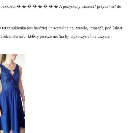
 na lekko?ci.� � � � � � � � A pozyskany materia? przyda? si? do
teraz sukienka jest bardziej uniwersalna np. wesele, imprez?, pod ?akiet
wa?ek materia?u, kt�ry jeszcze mo?na by wykorzysta? na uszycie