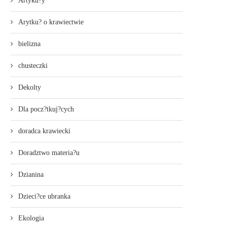
Artyku?y
Arytku? o krawiectwie
bielizna
chusteczki
Dekolty
Dla pocz?tkuj?cych
doradca krawiecki
Doradztwo materia?u
Dzianina
Dzieci?ce ubranka
Ekologia