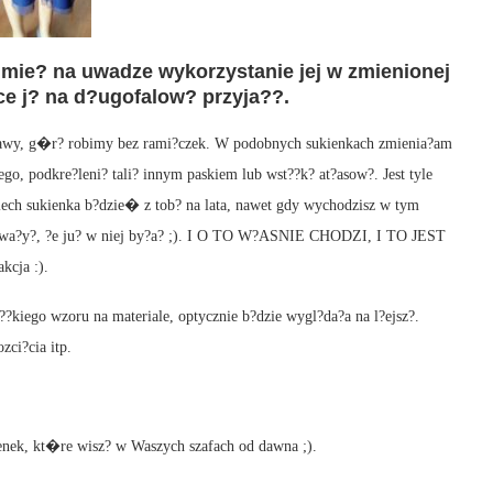
mie? na uwadze wykorzystanie jej w zmienionej
jce j? na d?ugofalow? przyja??.
kawy, g�r? robimy bez rami?czek. W podobnych sukienkach zmienia?am
ego, podkre?leni? tali? innym paskiem lub wst??k? at?asow?. Jest tyle
iech sukienka b?dzie� z tob? na lata, nawet gdy wychodzisz w tym
auwa?y?, ?e ju? w niej by?a? ;). I O TO W?ASNIE CHODZI, I TO JEST
kcja :).
?kiego wzoru na materiale, optycznie b?dzie wygl?da?a na l?ejsz?.
ci?cia itp.
enek, kt�re wisz? w Waszych szafach od dawna ;).