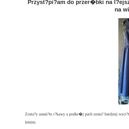
Przyst?pi?am do przer�bki na l?e
na wi
Zosta?y usuni?te r?kawy a podkr�j pach zosta? bardziej wyci?
letnim.