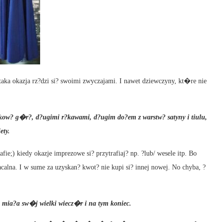
aka okazja rz?dzi si? swoimi zwyczajami. I nawet dziewczyny, kt�re nie
onkow? g�r?, d?ugimi r?kawami, d?ugim do?em z warstw? satyny i tiulu,
ety.
fie;) kiedy okazje imprezowe si? przytrafiaj? np. ?lub/ wesele itp. Bo
?acalna. I w sume za uzyskan? kwot? nie kupi si? innej nowej. No chyba, ?
 mia?a sw�j wielki wiecz�r i na tym koniec.