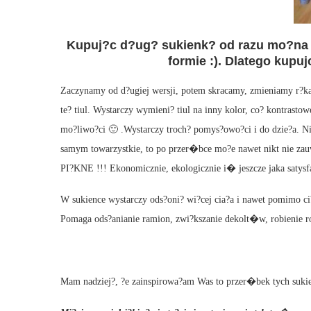
Kupuj?c d?ug? sukienk? od razu mo?na 
formie :). Dlatego kupu
Zaczynamy od d?ugiej wersji, potem skracamy, zmieniamy r?
te? tiul. Wystarczy wymieni? tiul na inny kolor, co? kontrastow
mo?liwo?ci 🙂 .Wystarczy troch? pomys?owo?ci i do dzie?a. N
samym towarzystkie, to po przer�bce mo?e nawet nikt nie z
PI?KNE !!! Ekonomicznie, ekologicznie i� jeszcze jaka satysfa
W sukience wystarczy ods?oni? wi?cej cia?a i nawet pomimo ci?
Pomaga ods?anianie ramion, zwi?kszanie dekolt�w, robienie roz
Mam nadziej?, ?e zainspirowa?am Was to przer�bek tych suki