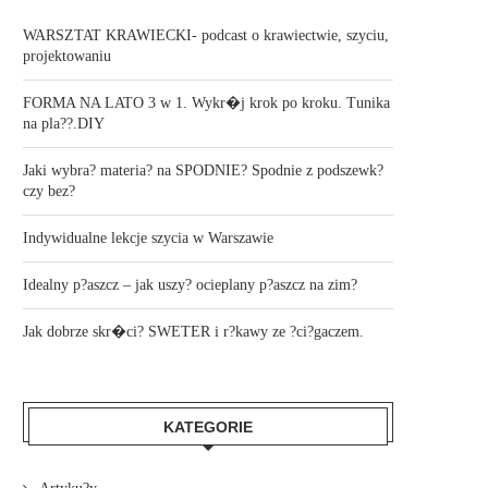
WARSZTAT KRAWIECKI- podcast o krawiectwie, szyciu,
projektowaniu
FORMA NA LATO 3 w 1. Wykr�j krok po kroku. Tunika
na pla??.DIY
Jaki wybra? materia? na SPODNIE? Spodnie z podszewk?
czy bez?
Indywidualne lekcje szycia w Warszawie
Idealny p?aszcz – jak uszy? ocieplany p?aszcz na zim?
Jak dobrze skr�ci? SWETER i r?kawy ze ?ci?gaczem.
KATEGORIE