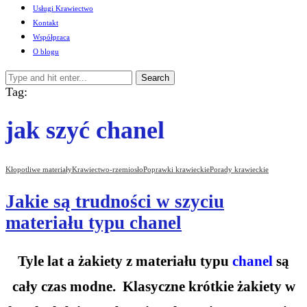
Usługi Krawiectwo
Kontakt
Współpraca
O blogu
Search
Tag:
jak szyć chanel
Kłopotliwe materiały
Krawiectwo-rzemiosło
Poprawki krawieckie
Porady krawieckie
Jakie są trudności w szyciu
materiału typu chanel
Tyle lat a żakiety z materiału typu
chanel
są
cały czas modne. Klasyczne krótkie żakiety w