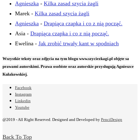
Agnieszka
-
Kilka zasad szycia żagli
Marek
-
Kilka zasad szycia żagli
Agnieszka
-
Drapiąca czapka i co z nią począć.
Asia
-
Drapiąca czapka i co z nią począć.
Ewelina
-
Jak zrobić trwały kant w spodniach
Wszystkie teksty oraz zdjęcia na tym blogu www.szyciezkagi.pl objęte sa
prawami autorskimi. Prawa osobiste oraz autorskie przysługują Agnieszce
Kułakowskiej.
Facebook
Instagram
Linkedin
Youtube
@2019 - All Right Reserved. Designed and Developed by
PenciDesign
Back To Top