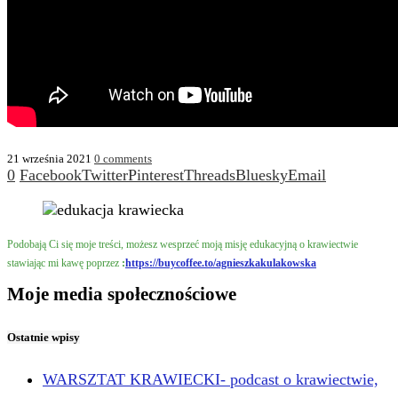
21 września 2021
0 comments
0
Facebook
Twitter
Pinterest
Threads
Bluesky
Email
Podobają Ci się moje treści, możesz wesprzeć moją misję edukacyjną o krawiectwie
stawiając mi kawę poprzez
:
https://buycoffee.to/agnieszkakulakowska
Moje media społecznościowe
Ostatnie wpisy
WARSZTAT KRAWIECKI- podcast o krawiectwie,