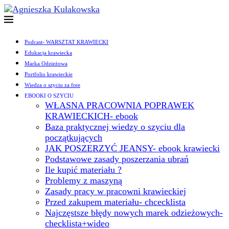
Podcast- WARSZTAT KRAWIECKI
Edukacja krawiecka
Marka Odzieżowa
Portfolio krawieckie
Wiedza o szyciu za free
EBOOKI O SZYCIU
WŁASNA PRACOWNIA POPRAWEK
KRAWIECKICH- ebook
Baza praktycznej wiedzy o szyciu dla
początkujących
JAK POSZERZYĆ JEANSY- ebook krawiecki
Podstawowe zasady poszerzania ubrań
Ile kupić materiału ?
Problemy z maszyną
Zasady pracy w pracowni krawieckiej
Przed zakupem materiału- chcecklista
Najczęstsze błędy nowych marek odzieżowych-
checklista+wideo