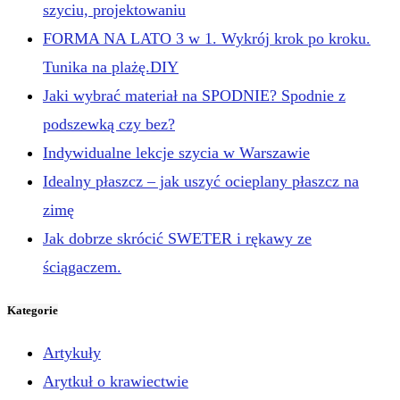
szyciu, projektowaniu
FORMA NA LATO 3 w 1. Wykrój krok po kroku.
Tunika na plażę.DIY
Jaki wybrać materiał na SPODNIE? Spodnie z
podszewką czy bez?
Indywidualne lekcje szycia w Warszawie
Idealny płaszcz – jak uszyć ocieplany płaszcz na
zimę
Jak dobrze skrócić SWETER i rękawy ze
ściągaczem.
Kategorie
Artykuły
Arytkuł o krawiectwie