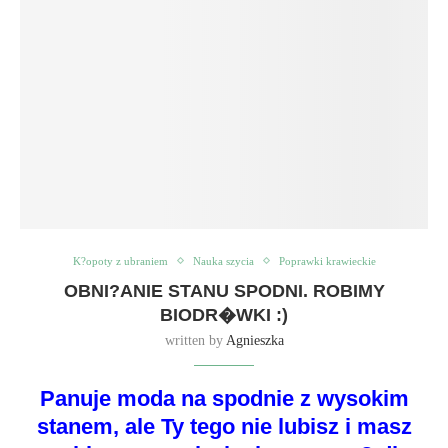
K?opoty z ubraniem
Nauka szycia
Poprawki krawieckie
OBNI?ANIE STANU SPODNI. ROBIMY
BIODR�WKI :)
written by
Agnieszka
Panuje moda na spodnie z wysokim
stanem, ale Ty tego nie lubisz i masz