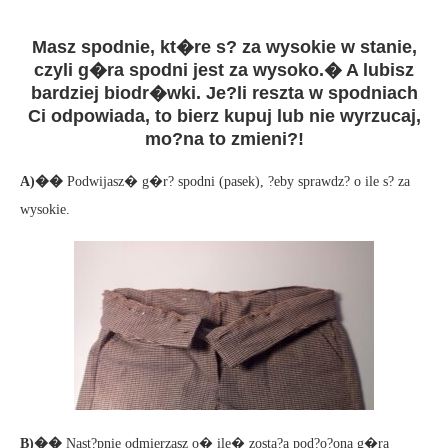
Masz spodnie, kt�re s? za wysokie w stanie,
czyli g�ra spodni jest za wysoko.� A lubisz
bardziej biodr�wki. Je?li reszta w spodniach
Ci odpowiada, to bierz kupuj lub nie wyrzucaj,
mo?na to zmieni?!
A)��
Podwijasz� g�r? spodni (pasek), ?eby sprawdz? o ile s? za
wysokie.
B)��
Nast?pnie odmierzasz o� ile� zosta?a pod?o?ona g�ra