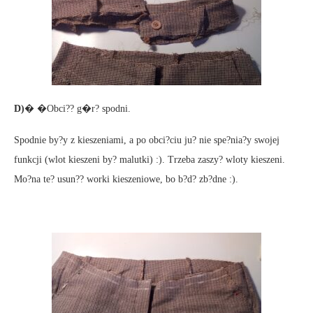
D)
� �Obci?? g�r? spodni.
Spodnie by?y z kieszeniami, a po obci?ciu ju? nie spe?nia?y swojej
funkcji (wlot kieszeni by? malutki) :). Trzeba zaszy? wloty kieszeni.
Mo?na te? usun?? worki kieszeniowe, bo b?d? zb?dne :).