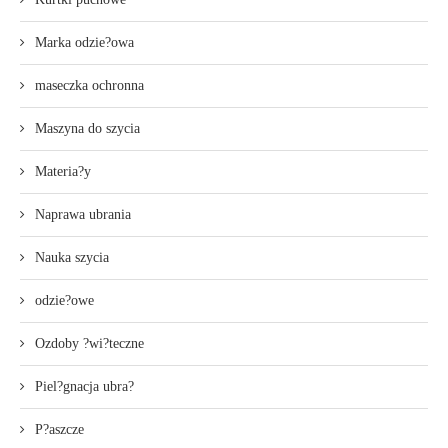
Marka odzie?owa
maseczka ochronna
Maszyna do szycia
Materia?y
Naprawa ubrania
Nauka szycia
odzie?owe
Ozdoby ?wi?teczne
Piel?gnacja ubra?
P?aszcze