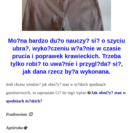
Mo?na bardzo du?o nauczy? si? o szyciu
ubra?, wyko?czeniu w?a?nie w czasie
prucia i poprawek krawieckich. Trzeba
tylko robi? to uwa?nie i przygl?da? si?,
jak dana rzecz by?a wykonana.
Jesli chcesz wiedzie? jak obni?y? stan w m?skich spodniach
garniturowych, to zapraszam Ci? do tego wpisu:�
Jak obni?y? stan w
spodniach m?skich?
Pozdrawiam 🙂
Agnieszka�