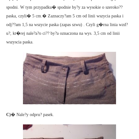
spodni. W tym przypadku� spodnie by?y za wysokie o szeroko??
paska, czyli� 5 cm.� Zaznaczy?am 5 cm od linii wszycia paska i
odj??am 1,5 na wszycie paska (zapas szwu) . Czyli g�rna linia wzd?
u?, kt�rej nale?a?o ci?? by?a oznaczona na wys. 3,5 cm od linii
wszyscia paska.
C)
� Nale?y odpru? pasek.