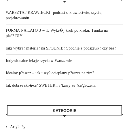
WARSZTAT KRAWIECKI- podcast o krawiectwie, szyciu,
projektowaniu
FORMA NA LATO 3 w 1. Wykr�j krok po kroku. Tunika na
pla??.DIY
Jaki wybra? materia? na SPODNIE? Spodnie z podszewk? czy bez?
Indywidualne lekcje szycia w Warszawie
Idealny p?aszcz – jak uszy? ocieplany p?aszcz na zim?
Jak dobrze skr�ci? SWETER i r?kawy ze ?ci?gaczem.
KATEGORIE
Artyku?y