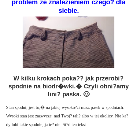
problem ze znalezieniem czego? dla
siebie.
W kilku krokach poka?? jak przerobi?
spodnie na biodr�wki.� Czyli obni?amy
lini? paska. 🙂
Stan spodni, jest to,� na jakiej wysoko?ci masz pasek w spodniach.
Wysoki stan jest zazwyczaj nad Twoj? tali? albo w jej okolicy. Nie ka?
dy lubi takie spodnie, ja te? nie. St?d ten tekst.