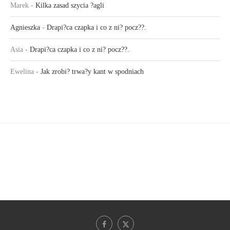
Marek
-
Kilka zasad szycia ?agli
Agnieszka
-
Drapi?ca czapka i co z ni? pocz??.
Asia
-
Drapi?ca czapka i co z ni? pocz??.
Ewelina
-
Jak zrobi? trwa?y kant w spodniach