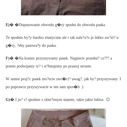
E)
� �Dopasowanie obwodu g�ry spodni do obwodu paska.
Te spodnie by?y bardzo elastyczne ale i tak nale?a?o je lekko zw?zi? u
g�ry, ?eby pasowa?y do paska.
F)
� �Na koniec przyszywamy pasek. Najpierw przedni? cz??? a
potem podwijamy ty? i st?bnujemy po prawej stronie.
W sumie pruj?c pasek mo?ecie zwr�ci? uwag?, jak by? przyszywany. I
po poprawce przyszywacie w ten sam spos�b :).
G)
� I ju? s? spodnie z obni?onym stanem, takie jakie lubisz. 🙂