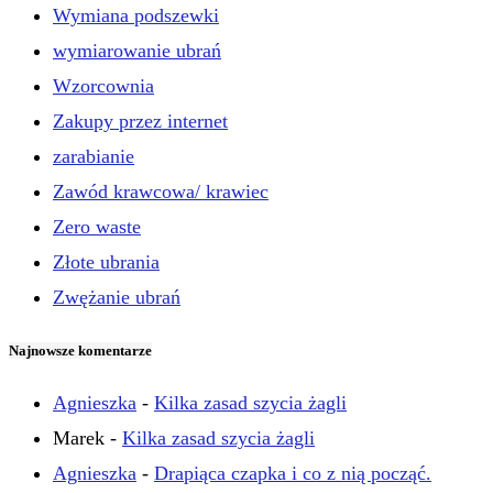
Wymiana podszewki
wymiarowanie ubrań
Wzorcownia
Zakupy przez internet
zarabianie
Zawód krawcowa/ krawiec
Zero waste
Złote ubrania
Zwężanie ubrań
Najnowsze komentarze
Agnieszka
-
Kilka zasad szycia żagli
Marek
-
Kilka zasad szycia żagli
Agnieszka
-
Drapiąca czapka i co z nią począć.