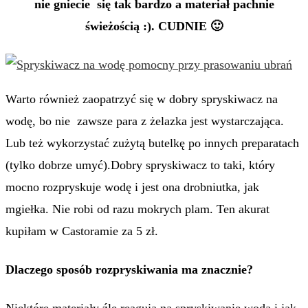
nie gniecie się tak bardzo a materiał pachnie
świeżością :). CUDNIE 🙂
Warto również zaopatrzyć się w dobry spryskiwacz na
wodę, bo nie zawsze para z żelazka jest wystarczająca.
Lub też wykorzystać zużytą butelkę po innych preparatach
(tylko dobrze umyć).Dobry spryskiwacz to taki, który
mocno rozpryskuje wodę i jest ona drobniutka, jak
mgiełka. Nie robi od razu mokrych plam. Ten akurat
kupiłam w Castoramie za 5 zł.
Dlaczego sposób rozpryskiwania ma znacznie?
Niektóre materiały źle reagują na spryskiwanie wodą i jak