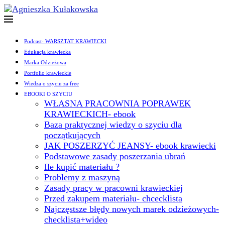
Podcast- WARSZTAT KRAWIECKI
Edukacja krawiecka
Marka Odzieżowa
Portfolio krawieckie
Wiedza o szyciu za free
EBOOKI O SZYCIU
WŁASNA PRACOWNIA POPRAWEK
KRAWIECKICH- ebook
Baza praktycznej wiedzy o szyciu dla
początkujących
JAK POSZERZYĆ JEANSY- ebook krawiecki
Podstawowe zasady poszerzania ubrań
Ile kupić materiału ?
Problemy z maszyną
Zasady pracy w pracowni krawieckiej
Przed zakupem materiału- chcecklista
Najczęstsze błędy nowych marek odzieżowych-
checklista+wideo