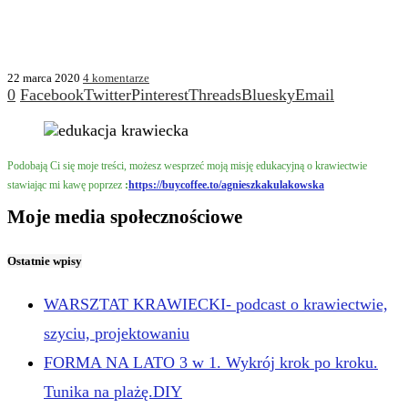
22 marca 2020
4 komentarze
0
Facebook
Twitter
Pinterest
Threads
Bluesky
Email
Podobają Ci się moje treści, możesz wesprzeć moją misję edukacyjną o krawiectwie
stawiając mi kawę poprzez
:
https://buycoffee.to/agnieszkakulakowska
Moje media społecznościowe
Ostatnie wpisy
WARSZTAT KRAWIECKI- podcast o krawiectwie,
szyciu, projektowaniu
FORMA NA LATO 3 w 1. Wykrój krok po kroku.
Tunika na plażę.DIY