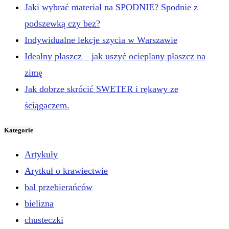
Jaki wybrać materiał na SPODNIE? Spodnie z
podszewką czy bez?
Indywidualne lekcje szycia w Warszawie
Idealny płaszcz – jak uszyć ocieplany płaszcz na
zimę
Jak dobrze skrócić SWETER i rękawy ze
ściągaczem.
Kategorie
Artykuły
Arytkuł o krawiectwie
bal przebierańców
bielizna
chusteczki