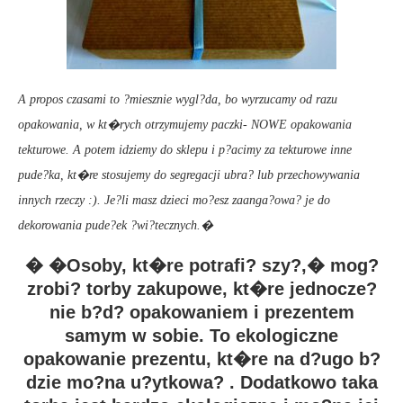
A propos czasami to ?miesznie wygl?da, bo wyrzucamy od razu
opakowania, w kt�rych otrzymujemy paczki- NOWE opakowania
tekturowe. A potem idziemy do sklepu i p?acimy za tekturowe inne
pude?ka, kt�re stosujemy do segregacji ubra? lub przechowywania
innych rzeczy :). Je?li masz dzieci mo?esz zaanga?owa? je do
dekorowania pude?ek ?wi?tecznych.�
� �Osoby, kt�re potrafi? szy?,� mog?
zrobi?
torby zakupowe,
kt�re jednocze?
nie b?d? opakowaniem i prezentem
samym w sobie. To ekologiczne
opakowanie prezentu, kt�re na d?ugo b?
dzie mo?na u?ytkowa? . Dodatkowo taka