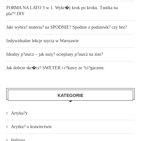
FORMA NA LATO 3 w 1. Wykr�j krok po kroku. Tunika na
pla??.DIY
Jaki wybra? materia? na SPODNIE? Spodnie z podszewk? czy bez?
Indywidualne lekcje szycia w Warszawie
Idealny p?aszcz – jak uszy? ocieplany p?aszcz na zim?
Jak dobrze skr�ci? SWETER i r?kawy ze ?ci?gaczem.
KATEGORIE
Artyku?y
Arytku? o krawiectwie
bielizna