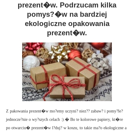
prezent�w. Podrzucam kilka
pomys?�w na bardziej
ekologiczne opakowania
prezent�w.
Z pakowania prezent�w mo?emy uczyni? niez?? zabaw? i pomy?le?
jednocze?nie o wy?szych celach :).� Bo te kolorowe papiery, kt�re
po otwarciu� prezent�w l?duj? w koszu, to takie ma?o ekologiczne a