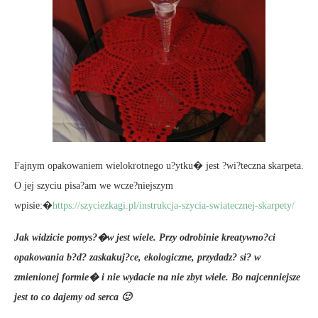
Fajnym opakowaniem wielokrotnego u?ytku� jest ?wi?teczna skarpeta.
O jej szyciu pisa?am we wcze?niejszym
wpisie:�
https://szyciezkagi.pl/instrukcja-szycia-swiatecznej-skarpety/
Jak widzicie pomys?�w jest wiele. Przy odrobinie kreatywno?ci
opakowania b?d? zaskakuj?ce, ekologiczne, przydadz? si? w
zmienionej formie� i nie wydacie na nie zbyt wiele. Bo najcenniejsze
jest to co dajemy od serca 🙂