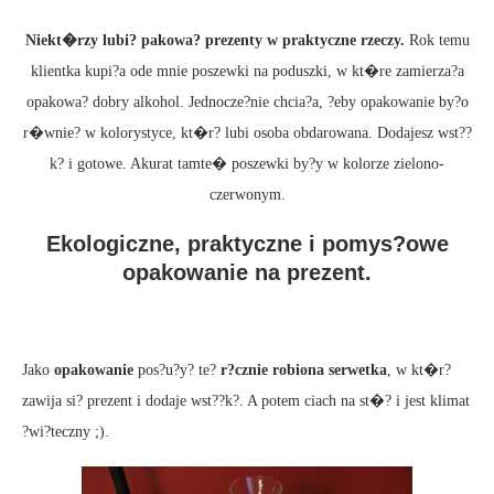
Niekt�rzy lubi? pakowa? prezenty w praktyczne rzeczy.
Rok temu
klientka kupi?a ode mnie poszewki na poduszki, w kt�re zamierza?a
opakowa? dobry alkohol. Jednocze?nie chcia?a, ?eby opakowanie by?o
r�wnie? w kolorystyce, kt�r? lubi osoba obdarowana. Dodajesz wst??
k? i gotowe. Akurat tamte� poszewki by?y w kolorze zielono-
czerwonym.
Ekologiczne, praktyczne i pomys?owe
opakowanie na prezent.
Jako
opakowanie
pos?u?y? te?
r?cznie robiona serwetka
, w kt�r?
zawija si? prezent i dodaje wst??k?. A potem ciach na st�? i jest klimat
?wi?teczny ;).