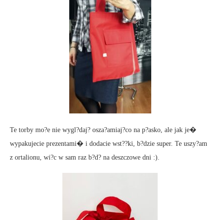
Te torby mo?e nie wygl?daj? osza?amiaj?co na p?asko, ale jak je�
wypakujecie prezentami� i dodacie wst??ki, b?dzie super. Te uszy?am
z ortalionu, wi?c w sam raz b?d? na deszczowe dni :).