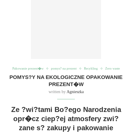
Pakowanie prezent�w
pomys? na prezent
Recykling
Zero waste
POMYS?Y NA EKOLOGICZNE OPAKOWANIE
PREZENT�W
written by
Agnieszka
Ze ?wi?tami Bo?ego Narodzenia
opr�cz ciep?ej atmosfery zwi?
zane s? zakupy i pakowanie