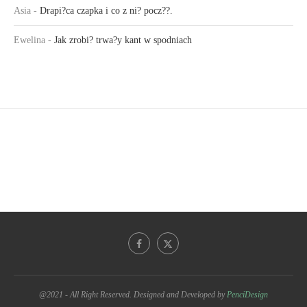
Asia
-
Drapi?ca czapka i co z ni? pocz??.
Ewelina
-
Jak zrobi? trwa?y kant w spodniach
@2021 - All Right Reserved. Designed and Developed by
PenciDesign