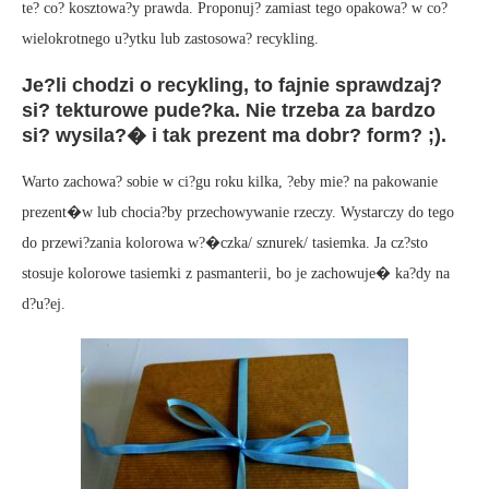
te? co? kosztowa?y prawda. Proponuj? zamiast tego opakowa? w co?
wielokrotnego u?ytku lub zastosowa? recykling.
Je?li chodzi o recykling, to fajnie sprawdzaj?
si? tekturowe pude?ka. Nie trzeba za bardzo
si? wysila?� i tak prezent ma dobr? form? ;).
Warto zachowa? sobie w ci?gu roku kilka, ?eby mie? na pakowanie
prezent�w lub chocia?by przechowywanie rzeczy. Wystarczy do tego
do przewi?zania kolorowa w?�czka/ sznurek/ tasiemka. Ja cz?sto
stosuje kolorowe tasiemki z pasmanterii, bo je zachowuje� ka?dy na
d?u?ej.