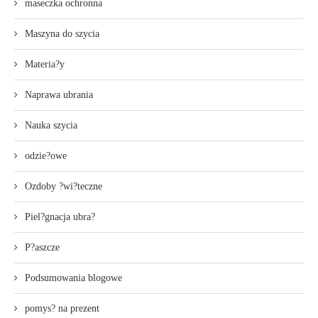
maseczka ochronna
Maszyna do szycia
Materia?y
Naprawa ubrania
Nauka szycia
odzie?owe
Ozdoby ?wi?teczne
Piel?gnacja ubra?
P?aszcze
Podsumowania blogowe
pomys? na prezent