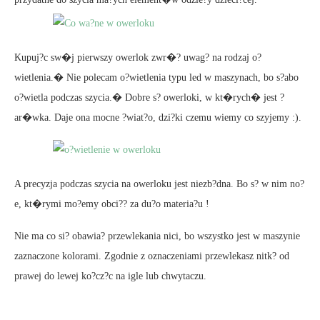
Kupuj?c sw�j pierwszy owerlok zwr�? uwag? na rodzaj o?
wietlenia.� Nie polecam o?wietlenia typu led w maszynach, bo s?abo
o?wietla podczas szycia.� Dobre s? owerloki, w kt�rych� jest ?
ar�wka. Daje ona mocne ?wiat?o, dzi?ki czemu wiemy co szyjemy :).
A precyzja podczas szycia na owerloku jest niezb?dna. Bo s? w nim no?
e, kt�rymi mo?emy obci?? za du?o materia?u !
Nie ma co si? obawia? przewlekania nici, bo wszystko jest w maszynie
zaznaczone kolorami. Zgodnie z oznaczeniami przewlekasz nitk? od
prawej do lewej ko?cz?c na igle lub chwytaczu.