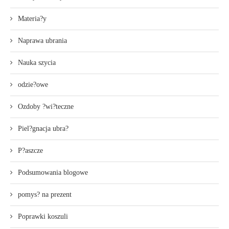
Materia?y
Naprawa ubrania
Nauka szycia
odzie?owe
Ozdoby ?wi?teczne
Piel?gnacja ubra?
P?aszcze
Podsumowania blogowe
pomys? na prezent
Poprawki koszuli