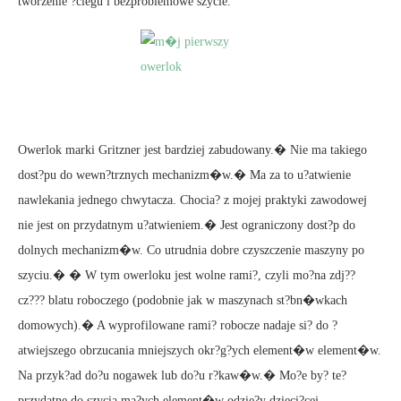
tworzenie ?ciegu i bezproblemowe szycie.
Owerlok marki Gritzner jest bardziej zabudowany.� Nie ma takiego
dost?pu do wewn?trznych mechanizm�w.� Ma za to u?atwienie
nawlekania jednego chwytacza. Chocia? z mojej praktyki zawodowej
nie jest on przydatnym u?atwieniem.� Jest ograniczony dost?p do
dolnych mechanizm�w. Co utrudnia dobre czyszczenie maszyny po
szyciu.� � W tym owerloku jest wolne rami?, czyli mo?na zdj??
cz??? blatu roboczego (podobnie jak w maszynach st?bn�wkach
domowych).� A wyprofilowane rami? robocze nadaje si? do ?
atwiejszego obrzucania mniejszych okr?g?ych element�w element�w.
Na przyk?ad do?u nogawek lub do?u r?kaw�w.� Mo?e by? te?
przydatne do szycia ma?ych element�w odzie?y dzieci?cej.