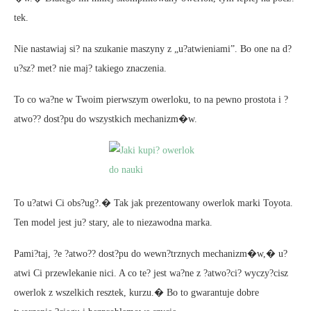
tek.
Nie nastawiaj si? na szukanie maszyny z „u?atwieniami”. Bo one na d?
u?sz? met? nie maj? takiego znaczenia.
To co wa?ne w Twoim pierwszym owerloku, to na pewno prostota i ?
atwo?? dost?pu do wszystkich mechanizm�w.
To u?atwi Ci obs?ug?.� Tak jak prezentowany owerlok marki Toyota.
Ten model jest ju? stary, ale to niezawodna marka.
Pami?taj, ?e ?atwo?? dost?pu do wewn?trznych mechanizm�w,� u?
atwi Ci przewlekanie nici. A co te? jest wa?ne z ?atwo?ci? wyczy?cisz
owerlok z wszelkich resztek, kurzu.� Bo to gwarantuje dobre