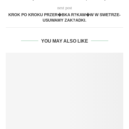
next post
KROK PO KROKU PRZER�BKA R?KAW�W W SWETRZE-
USUWAMY ZAK?ADKI.
YOU MAY ALSO LIKE