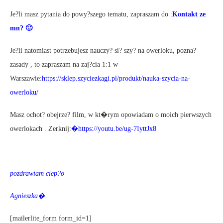
Je?li masz pytania do powy?szego tematu, zapraszam do :
Kontakt ze
mn? 🙂
Je?li natomiast potrzebujesz nauczy? si? szy? na owerloku, pozna?
zasady , to zapraszam na zaj?cia 1:1 w
Warszawie:
https://sklep.szyciezkagi.pl/produkt/nauka-szycia-na-
owerloku/
Masz ochot? obejrze? film, w kt�rym opowiadam o moich pierwszych
owerlokach . Zerknij:
�
https://youtu.be/ug-7IyttJx8
pozdrawiam ciep?o
Agnieszka�
[mailerlite_form form_id=1]