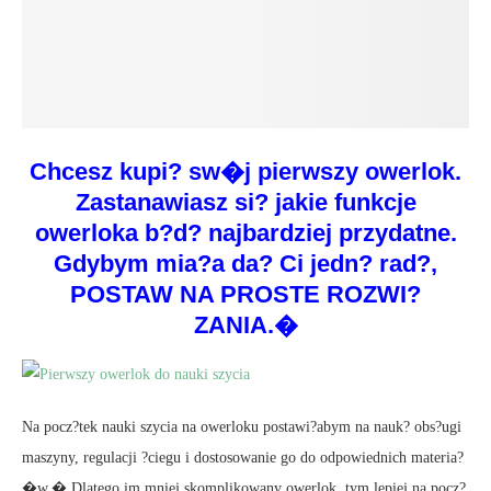
Chcesz kupi? sw�j pierwszy owerlok.
Zastanawiasz si? jakie funkcje
owerloka b?d? najbardziej przydatne.
Gdybym mia?a da? Ci jedn? rad?,
POSTAW NA PROSTE ROZWI?
ZANIA.�
Na pocz?tek nauki szycia na owerloku postawi?abym na nauk? obs?ugi
maszyny, regulacji ?ciegu i dostosowanie go do odpowiednich materia?
�w.� Dlatego im mniej skomplikowany owerlok, tym lepiej na pocz?