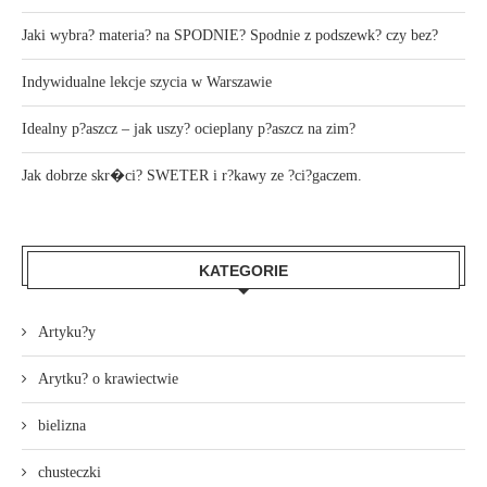
Jaki wybra? materia? na SPODNIE? Spodnie z podszewk? czy bez?
Indywidualne lekcje szycia w Warszawie
Idealny p?aszcz – jak uszy? ocieplany p?aszcz na zim?
Jak dobrze skr�ci? SWETER i r?kawy ze ?ci?gaczem.
KATEGORIE
Artyku?y
Arytku? o krawiectwie
bielizna
chusteczki