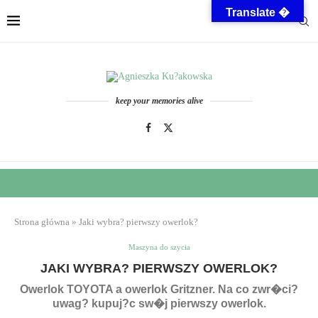
Translate �
keep your memories alive
Strona główna
»
Jaki wybra? pierwszy owerlok?
Maszyna do szycia
JAKI WYBRA? PIERWSZY OWERLOK?
Owerlok TOYOTA a owerlok Gritzner. Na co zwr�ci?
uwag? kupuj?c sw�j pierwszy owerlok.