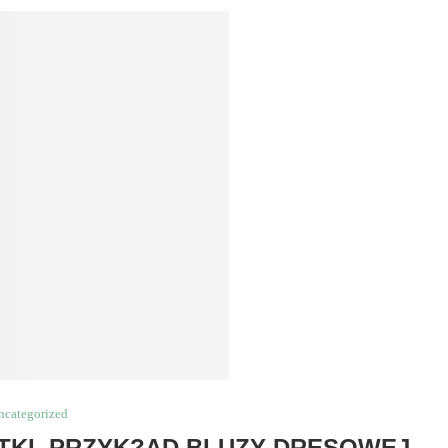
ncategorized
TKI, PRZYK?AD BLUZY DRESOWEJ