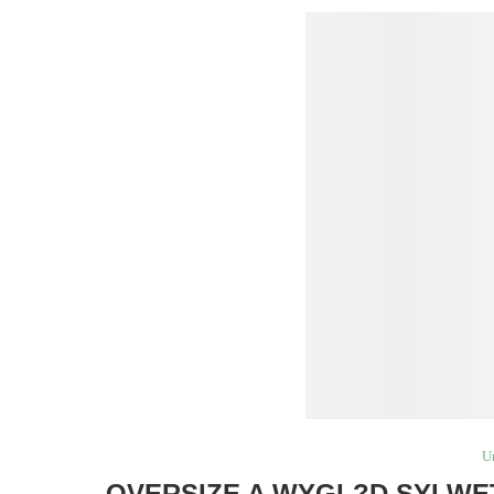
U
OVERSIZE A WYGL?D SYLWE