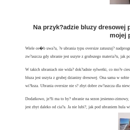
Na przyk?adzie bluzy dresowe
mojej 
Wiele os�b uwa?a, ?e ubrania typu oversize zatuszuj? nadprogr
zw?aszcza gdy ubranie jest uszyte z grubszego materia?u, jak p
W takich ubraniach nie wida? dok?adnie sylwetki, co mo?e cie
bluza jest uszyta z grubej dzianiny dresowej. Ona sama w sobie
wi?ksza. Ubrania oversize nie s? zbyt dobre zw?aszcza dla nie
Dodatkowo, je?li ma to by? ubranie na sezon jesienno-zimowy, 
jest zbyt daleko od cia?a. Ja nie lubi?, jak pod ubraniem hula wi