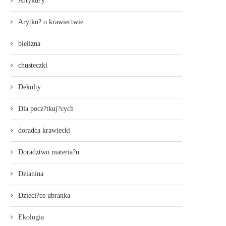
Artyku?y
Arytku? o krawiectwie
bielizna
chusteczki
Dekolty
Dla pocz?tkuj?cych
doradca krawiecki
Doradztwo materia?u
Dzianina
Dzieci?ce ubranka
Ekologia