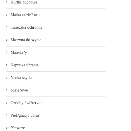
Kurtki puchowe
Marka odzie?owa
maseczka ochronna
Maszyna do szycia
Materia?y
Naprawa ubrania
Nauka szycia
odzie?owe
Ozdoby ?wi?teczne
Piel?gnacja ubra?
P?aszcze