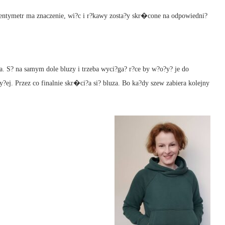
tymetr ma znaczenie, wi?c i r?kawy zosta?y skr�cone na odpowiedni?
ta. S? na samym dole bluzy i trzeba wyci?ga? r?ce by w?o?y? je do
y?ej. Przez co finalnie skr�ci?a si? bluza. Bo ka?dy szew zabiera kolejny