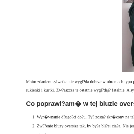
Moim zdaniem sylwetka nie wygl?da dobrze w ubraniach typu pi
sukienki i kurtki. Zw?aszcza te ostatnie wygl?daj? fatalnie. A 
Co poprawi?am� w tej bluzie over
Wyr�wnanie d?ugo?ci do?u. Ty? zosta? skr�cony na ta
Zw??enie bluzy oversize tak, by by?a bli?ej cia?a. Nie j