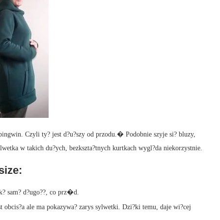
ngwin. Czyli ty? jest d?u?szy od przodu.� Podobnie szyje si? bluzy,
sylwetka w takich du?ych, bezkszta?tnych kurtkach wygl?da niekorzystnie.
size:
k? sam? d?ugo??, co prz�d.
est obcis?a ale ma pokazywa? zarys sylwetki. Dzi?ki temu, daje wi?cej