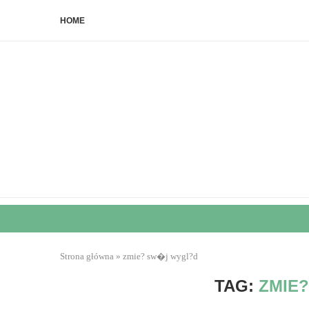
HOME
Strona główna
»
zmie? sw�j wygl?d
TAG:
ZMIE