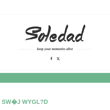
keep your memories alive
? SW�J WYGL?D