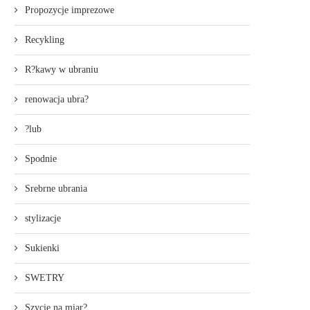
Propozycje imprezowe
Recykling
R?kawy w ubraniu
renowacja ubra?
?lub
Spodnie
Srebrne ubrania
stylizacje
Sukienki
SWETRY
Szycie na miar?