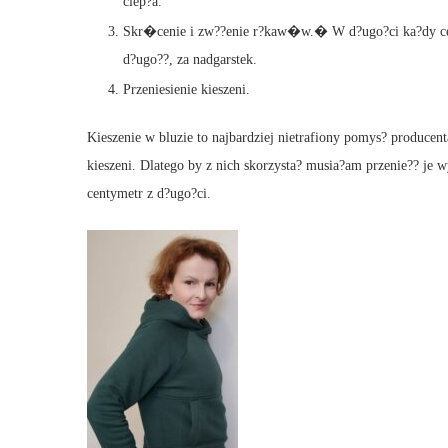
ciep?a.
Skr�cenie i zw??enie r?kaw�w.� W d?ugo?ci ka?dy cen
d?ugo??, za nadgarstek.
Przeniesienie kieszeni.
Kieszenie w bluzie to najbardziej nietrafiony pomys? producen
kieszeni. Dlatego by z nich skorzysta? musia?am przenie?? je w
centymetr z d?ugo?ci.