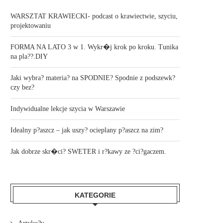
WARSZTAT KRAWIECKI- podcast o krawiectwie, szyciu,
projektowaniu
FORMA NA LATO 3 w 1. Wykr�j krok po kroku. Tunika
na pla??.DIY
Jaki wybra? materia? na SPODNIE? Spodnie z podszewk?
czy bez?
Indywidualne lekcje szycia w Warszawie
Idealny p?aszcz – jak uszy? ocieplany p?aszcz na zim?
Jak dobrze skr�ci? SWETER i r?kawy ze ?ci?gaczem.
KATEGORIE