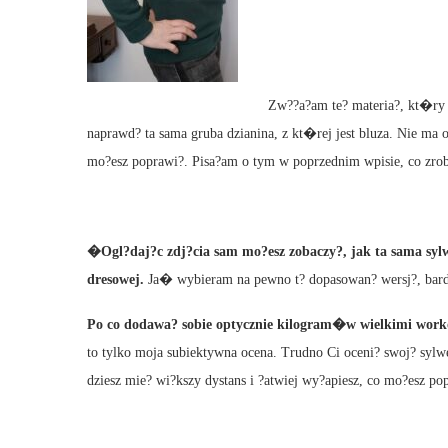
Zw??a?am te? materia?, kt�ry j
naprawd? ta sama gruba dzianina, z kt�rej jest bluza. Nie ma on
mo?esz poprawi?. Pisa?am o tym w poprzednim wpisie, co zrobi
�Ogl?daj?c zdj?cia sam mo?esz zobaczy?, jak ta sama sylw
dresowej.
Ja� wybieram na pewno t? dopasowan? wersj?, bard
Po co dodawa? sobie optycznie kilogram�w wielkimi work
to tylko moja subiektywna ocena. Trudno Ci oceni? swoj? sylwe
dziesz mie? wi?kszy dystans i ?atwiej wy?apiesz, co mo?esz p