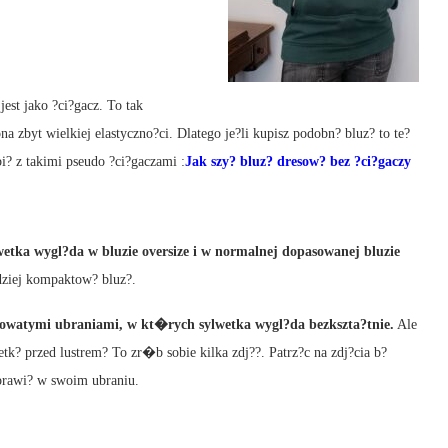
est jako ?ci?gacz. To tak
a zbyt wielkiej elastyczno?ci. Dlatego je?li kupisz podobn? bluz? to te?
? z takimi pseudo ?ci?gaczami :
Jak szy? bluz? dresow? bez ?ci?gaczy
etka wygl?da w bluzie oversize i w normalnej dopasowanej bluzie
ziej kompaktow? bluz?.
owatymi ubraniami, w kt�rych sylwetka wygl?da bezkszta?tnie.
Ale
tk? przed lustrem? To zr�b sobie kilka zdj??. Patrz?c na zdj?cia b?
oprawi? w swoim ubraniu.