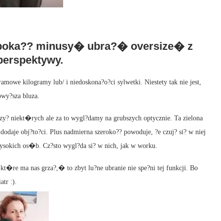
j poka?? minusy� ubra?� oversize� z
perspektywy.
amowe kilogramy lub/ i niedoskona?o?ci sylwetki. Niestety tak nie jest,
owy?sza bluza.
szy? niekt�rych ale za to wygl?damy na grubszych optycznie. Ta zielona
 dodaje obj?to?ci. Plus nadmierna szeroko?? powoduje, ?e czuj? si? w niej
wysokich os�b. Cz?sto wygl?da si? w nich, jak w worku.
kt�re ma nas grza?,� to zbyt lu?ne ubranie nie spe?ni tej funkcji. Bo
atr :).