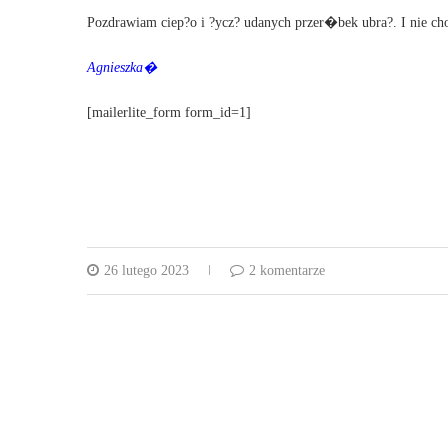
Pozdrawiam ciep?o i ?ycz? udanych przer�bek ubra?. I nie ch
Agnieszka�
[mailerlite_form form_id=1]
26 lutego 2023
2 komentarze