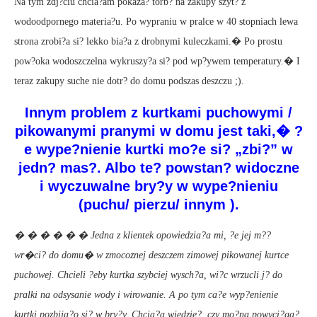
Na tym zdj?ciu chcia?am pokaza? torb? na zakupy szyt? z
wodoodpornego materia?u. Po wypraniu w pralce w 40 stopniach lewa
strona zrobi?a si? lekko bia?a z drobnymi kuleczkami.� Po prostu
pow?oka wodoszczelna wykruszy?a si? pod wp?ywem temperatury.� I
teraz zakupy suche nie dotr? do domu podszas deszczu ;).
Innym problem z kurtkami puchowymi /
pikowanymi pranymi w domu jest taki,� ?
e wype?nienie kurtki mo?e si? „zbi?” w
jedn? mas?. Albo te? powstan? widoczne
i wyczuwalne bry?y w wype?nieniu
(puchu/ pierzu/ innym ).
� � � � � � Jedna z klientek opowiedzia?a mi, ?e jej m??
wr�ci? do domu� w zmocoznej deszczem zimowej pikowanej kurtce
puchowej. Chcieli ?eby kurtka szybciej wysch?a, wi?c wrzucli j? do
pralki na odsysanie wody i wirowanie. A po tym ca?e wyp?enienie
kurtki pozbija?o si? w bry?y. Chcia?a wiedzie?, czy mo?na powyci?ga?