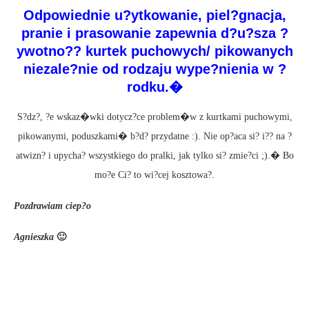
Odpowiednie u?ytkowanie, piel?gnacja,
pranie i prasowanie zapewnia d?u?sza ?
ywotno?? kurtek puchowych/ pikowanych
niezale?nie od rodzaju wype?nienia w ?
rodku.�
S?dz?, ?e wskaz�wki dotycz?ce problem�w z kurtkami puchowymi,
pikowanymi, poduszkami� b?d? przydatne :). Nie op?aca si? i?? na ?
atwizn? i upycha? wszystkiego do pralki, jak tylko si? zmie?ci ;).� Bo
mo?e Ci? to wi?cej kosztowa?.
Pozdrawiam ciep?o
Agnieszka
🙂