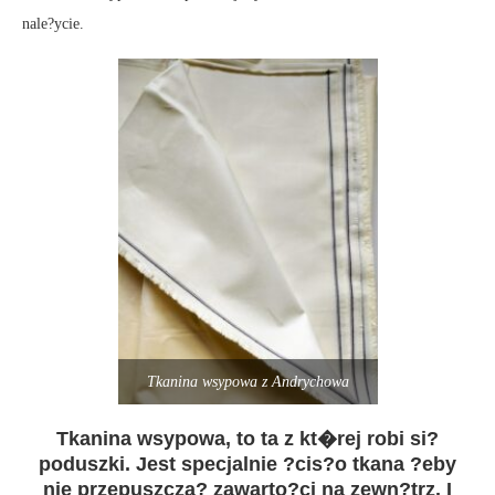
nale?ycie.
Tkanina wsypowa z Andrychowa
Tkanina wsypowa, to ta z kt�rej robi si?
poduszki. Jest specjalnie ?cis?o tkana ?eby
nie przepuszcza? zawarto?ci na zewn?trz. I