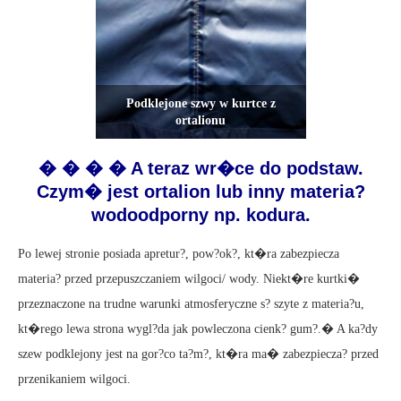
Podklejone szwy w kurtce z
ortalionu
� � � � A teraz wr�ce do podstaw.
Czym� jest ortalion lub inny materia?
wodoodporny np. kodura.
Po lewej stronie posiada apretur?, pow?ok?, kt�ra zabezpiecza
materia? przed przepuszczaniem wilgoci/ wody. Niekt�re kurtki�
przeznaczone na trudne warunki atmosferyczne s? szyte z materia?u,
kt�rego lewa strona wygl?da jak powleczona cienk? gum?.� A ka?dy
szew podklejony jest na gor?co ta?m?, kt�ra ma� zabezpiecza? przed
przenikaniem wilgoci.