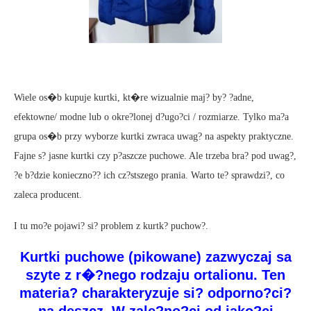
Wiele os�b kupuje kurtki, kt�re wizualnie maj? by? ?adne,
efektowne/ modne lub o okre?lonej d?ugo?ci / rozmiarze. Tylko ma?a
grupa os�b przy wyborze kurtki zwraca uwag? na aspekty praktyczne.
Fajne s? jasne kurtki czy p?aszcze puchowe. Ale trzeba bra? pod uwag?,
?e b?dzie konieczno?? ich cz?stszego prania. Warto te? sprawdzi?, co
zaleca producent.
I tu mo?e pojawi? si? problem z kurtk? puchow?.
Kurtki puchowe (pikowane) zazwyczaj sa
szyte z r�?nego rodzaju ortalionu. Ten
materia? charakteryzuje si? odporno?ci?