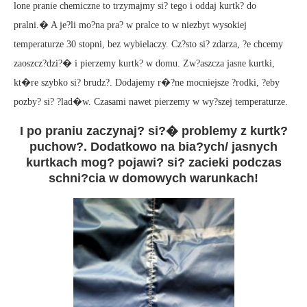
lone pranie chemiczne to trzymajmy si? tego i oddaj kurtk? do
pralni.� A je?li mo?na pra? w pralce to w niezbyt wysokiej
temperaturze 30 stopni, bez wybielaczy. Cz?sto si? zdarza, ?e chcemy
zaoszcz?dzi?� i pierzemy kurtk? w domu. Zw?aszcza jasne kurtki,
kt�re szybko si? brudz?. Dodajemy r�?ne mocniejsze ?rodki, ?eby
pozby? si? ?lad�w. Czasami nawet pierzemy w wy?szej temperaturze.
I po praniu zaczynaj? si?� problemy z kurtk?
puchow?. Dodatkowo na bia?ych/ jasnych
kurtkach mog? pojawi? si? zacieki podczas
schni?cia w domowych warunkach!