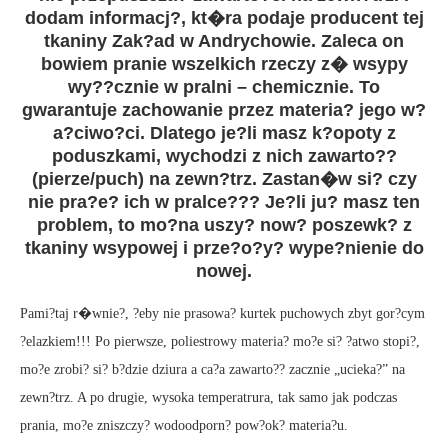
dodam informacj?, kt�ra podaje producent tej
tkaniny Zak?ad w Andrychowie. Zaleca on
bowiem pranie wszelkich rzeczy z� wsypy
wy??cznie w pralni – chemicznie. To
gwarantuje zachowanie przez materia? jego w?
a?ciwo?ci. Dlatego je?li masz k?opoty z
poduszkami, wychodzi z nich zawarto??
(pierze/puch) na zewn?trz. Zastan�w si? czy
nie pra?e? ich w pralce??? Je?li ju? masz ten
problem, to mo?na uszy? now? poszewk? z
tkaniny wsypowej i prze?o?y? wype?nienie do
nowej.
Pami?taj r�wnie?, ?eby nie prasowa? kurtek puchowych zbyt gor?cym
?elazkiem!!! Po pierwsze, poliestrowy materia? mo?e si? ?atwo stopi?,
mo?e zrobi? si? b?dzie dziura a ca?a zawarto?? zacznie „ucieka?” na
zewn?trz. A po drugie, wysoka temperatrura, tak samo jak podczas
prania, mo?e zniszczy? wodoodporn? pow?ok? materia?u.