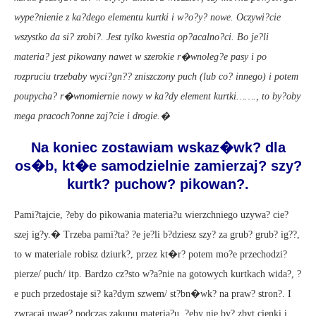
wype?nienie z ka?dego elementu kurtki i w?o?y? nowe. Oczywi?cie
wszystko da si? zrobi?. Jest tylko kwestia op?acalno?ci. Bo je?li
materia? jest pikowany nawet w szerokie r�wnoleg?e pasy i po
rozpruciu trzebaby wyci?gn?? zniszczony puch (lub co? innego) i potem
poupycha? r�wnomiernie nowy w ka?dy element kurtki……., to by?oby
mega pracoch?onne zaj?cie i drogie.�
Na koniec zostawiam wskaz�wk? dla
os�b, kt�e samodzielnie zamierzaj? szy?
kurtk? puchow? pikowan?.
Pami?tajcie, ?eby do pikowania materia?u wierzchniego uzywa? cie?
szej ig?y.� Trzeba pami?ta? ?e je?li b?dziesz szy? za grub? grub? ig??,
to w materiale robisz dziurk?, przez kt�r? potem mo?e przechodzi?
pierze/ puch/ itp. Bardzo cz?sto w?a?nie na gotowych kurtkach wida?, ?
e puch przedostaje si? ka?dym szwem/ st?bn�wk? na praw? stron?. I
zwracaj uwag? podczas zakupu materia?u, ?eby nie by? zbyt cienki i