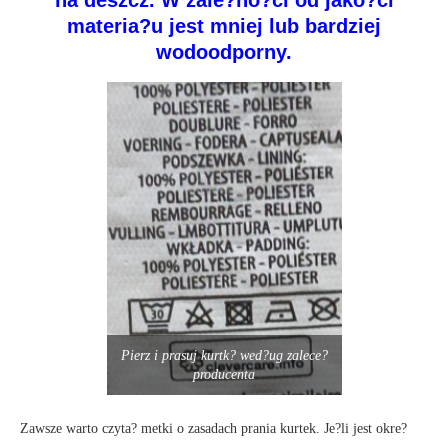
na deszcz. W zale?no?ci od jako?ci
materia?u jest mniej lub bardziej
wodoodporny.
Pierz i prasuj kurtk? wed?ug zalece?
producenta
Zawsze warto czyta? metki o zasadach prania kurtek. Je?li jest okre?