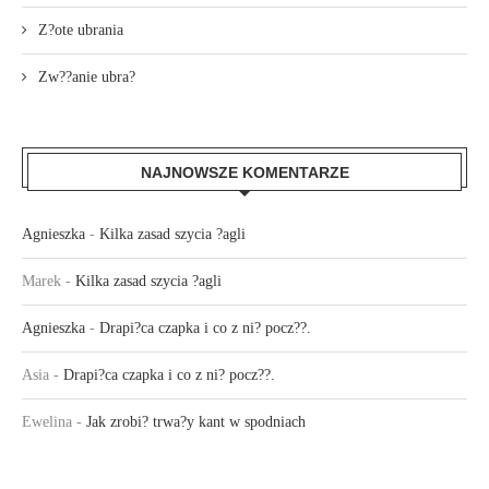
Z?ote ubrania
Zw??anie ubra?
NAJNOWSZE KOMENTARZE
Agnieszka
-
Kilka zasad szycia ?agli
Marek
-
Kilka zasad szycia ?agli
Agnieszka
-
Drapi?ca czapka i co z ni? pocz??.
Asia
-
Drapi?ca czapka i co z ni? pocz??.
Ewelina
-
Jak zrobi? trwa?y kant w spodniach