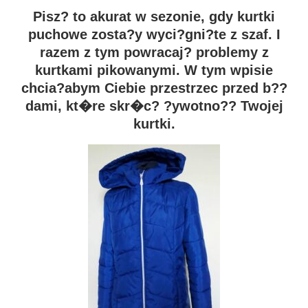
Pisz? to akurat w sezonie, gdy kurtki
puchowe zosta?y wyci?gni?te z szaf. I
razem z tym powracaj? problemy z
kurtkami pikowanymi. W tym wpisie
chcia?abym Ciebie przestrzec przed b??
dami, kt�re skr�c? ?ywotno?? Twojej
kurtki.