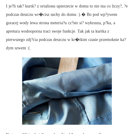
I je?li tak? kurtk? z ortalionu upierzecie w domu to nie ma co liczy?, ?e
podczas deszczu wr�cisz suchy do domu :).� Bo pod wp?ywem
goracej wody lewa strona meteria?u cz?sto si? wykrusza, p?ka, a
apretura wodooporna traci swoje funkcje. Tak jak ta kurtka z
pierwszego zdj?cia podczas deszczu w kr�tkim czasie przemoknie ka?
dym szwem :(.