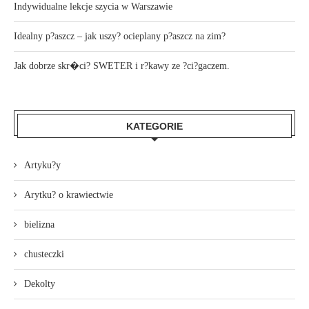
Indywidualne lekcje szycia w Warszawie
Idealny p?aszcz – jak uszy? ocieplany p?aszcz na zim?
Jak dobrze skr�ci? SWETER i r?kawy ze ?ci?gaczem.
KATEGORIE
Artyku?y
Arytku? o krawiectwie
bielizna
chusteczki
Dekolty