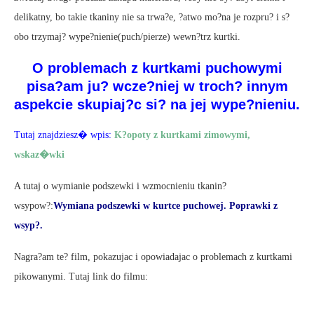
delikatny, bo takie tkaniny nie sa trwa?e, ?atwo mo?na je rozpru? i s?
obo trzymaj? wype?nienie(puch/pierze) wewn?trz kurtki.
O problemach z kurtkami puchowymi
pisa?am ju? wcze?niej w troch? innym
aspekcie skupiaj?c si? na jej wype?nieniu.
Tutaj znajdziesz� wpis:
K?opoty z kurtkami zimowymi,
wskaz�wki
A tutaj o wymianie podszewki i wzmocnieniu tkanin?
wsypow?:
Wymiana podszewki w kurtce puchowej. Poprawki z
wsyp?.
Nagra?am te? film, pokazujac i opowiadajac o problemach z kurtkami
pikowanymi. Tutaj link do filmu: