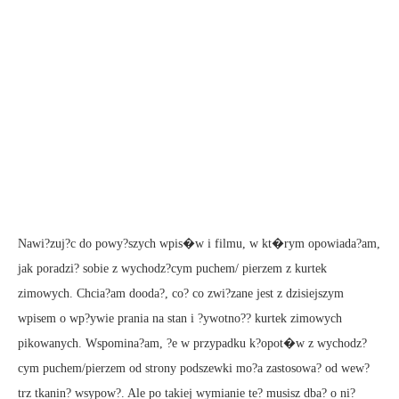
Nawi?zuj?c do powy?szych wpis�w i filmu, w kt�rym opowiada?am,
jak poradzi? sobie z wychodz?cym puchem/ pierzem z kurtek
zimowych. Chcia?am dooda?, co? co zwi?zane jest z dzisiejszym
wpisem o wp?ywie prania na stan i ?ywotno?? kurtek zimowych
pikowanych. Wspomina?am, ?e w przypadku k?opot�w z wychodz?
cym puchem/pierzem od strony podszewki mo?a zastosowa? od wew?
trz tkanin? wsypow?. Ale po takiej wymianie te? musisz dba? o ni?