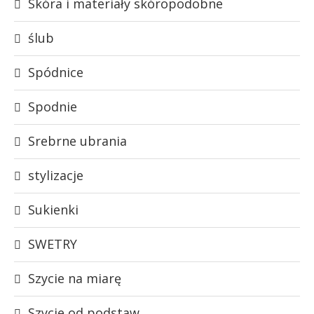
Skóra i materiały skóropodobne
ślub
Spódnice
Spodnie
Srebrne ubrania
stylizacje
Sukienki
SWETRY
Szycie na miarę
Szycie od podstaw