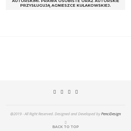
AUTORSKIMI. PRAWA OSOBISTE ORAZ AUTORSKIE
PRZYSŁUGUJĄ AGNIESZCE KUŁAKOWSKIEJ.
@2019 - All Right Reserved. Designed and Developed by
PenciDesign
BACK TO TOP