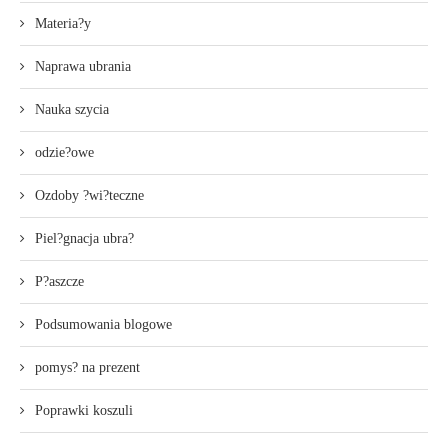
Materia?y
Naprawa ubrania
Nauka szycia
odzie?owe
Ozdoby ?wi?teczne
Piel?gnacja ubra?
P?aszcze
Podsumowania blogowe
pomys? na prezent
Poprawki koszuli