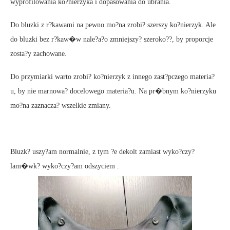
wyprofilowania ko?nierzyka i dopasowania do ubrania.
Do bluzki z r?kawami na pewno mo?na zrobi? szerszy ko?nierzyk. Ale
do bluzki bez r?kaw�w nale?a?o zmniejszy? szeroko??, by proporcje
zosta?y zachowane.
Do przymiarki warto zrobi? ko?nierzyk z innego zast?pczego materia?
u, by nie marnowa? docelowego materia?u. Na pr�bnym ko?nierzyku
mo?na zaznacza? wszelkie zmiany.
Bluzk? uszy?am normalnie, z tym ?e dekolt zamiast wyko?czy?
lam�wk? wyko?czy?am odszyciem .