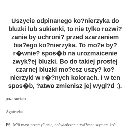
Uszycie odpinanego ko?nierzyka do
bluzki lub sukienki, to nie tylko rozwi?
zanie by uchroni? przed szarzeniem
bia?ego ko?nierzyka. To mo?e by?
r�wnie? spos�b na urozmaicenie
zwyk?ej bluzki. Bo do takiej prostej
czarnej bluzki mo?esz uszy? ko?
nierzyki w r�?nych kolorach. I w ten
spos�b, ?atwo zmienisz jej wygl?d :).
pozdrawiam
Agnieszka
PS. Je?li masz przemy?lenia, do?wiadczenia zwi?zane szyciem ko?