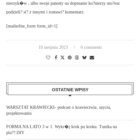
nierzyk�w , albo swoje patenty na dopinanie ko?nierzy mo?esz
podzieli? si? z innymi i zostawi? komentarz.
[mailerlite_form form_id=1]
10 sierpnia 2023
0 comments
OSTATNIE WPISY
WARSZTAT KRAWIECKI- podcast o krawiectwie, szyciu,
projektowaniu
FORMA NA LATO 3 w 1. Wykr�j krok po kroku. Tunika na
pla??.DIY