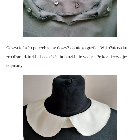
Odszycie by?o potrzebne by doszy? do niego guziki. W ko?nierzyku
zrobi?am dziurki . Po za?o?eniu bluzki nie wida? , ?e ko?nierzyk jest
odpinany.