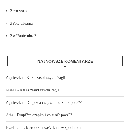
Zero waste
Z?ote ubrania
Zw??anie ubra?
NAJNOWSZE KOMENTARZE
Agnieszka
-
Kilka zasad szycia ?agli
Marek
-
Kilka zasad szycia ?agli
Agnieszka
-
Drapi?ca czapka i co z ni? pocz??.
Asia
-
Drapi?ca czapka i co z ni? pocz??.
Ewelina
-
Jak zrobi? trwa?y kant w spodniach