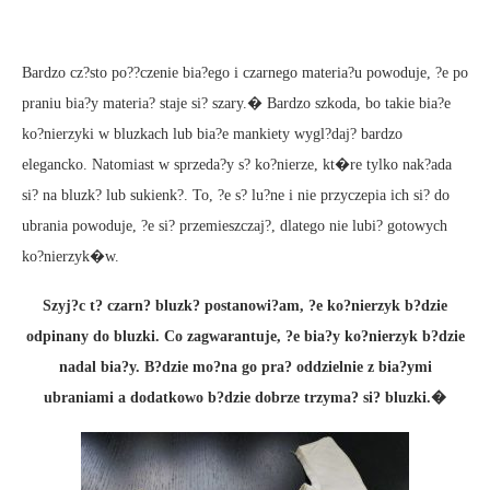
Bardzo cz?sto po??czenie bia?ego i czarnego materia?u powoduje, ?e po
praniu bia?y materia? staje si? szary.� Bardzo szkoda, bo takie bia?e
ko?nierzyki w bluzkach lub bia?e mankiety wygl?daj? bardzo
elegancko. Natomiast w sprzeda?y s? ko?nierze, kt�re tylko nak?ada
si? na bluzk? lub sukienk?. To, ?e s? lu?ne i nie przyczepia ich si? do
ubrania powoduje, ?e si? przemieszczaj?, dlatego nie lubi? gotowych
ko?nierzyk�w.
Szyj?c t? czarn? bluzk? postanowi?am, ?e ko?nierzyk b?dzie
odpinany do bluzki. Co zagwarantuje, ?e bia?y ko?nierzyk b?dzie
nadal bia?y. B?dzie mo?na go pra? oddzielnie z bia?ymi
ubraniami a dodatkowo b?dzie dobrze trzyma? si? bluzki.�