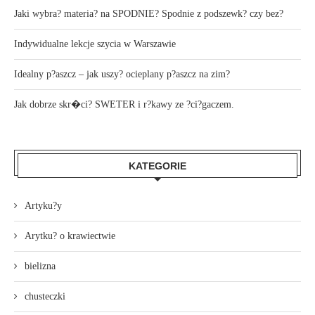
Jaki wybra? materia? na SPODNIE? Spodnie z podszewk? czy bez?
Indywidualne lekcje szycia w Warszawie
Idealny p?aszcz – jak uszy? ocieplany p?aszcz na zim?
Jak dobrze skr�ci? SWETER i r?kawy ze ?ci?gaczem.
KATEGORIE
Artyku?y
Arytku? o krawiectwie
bielizna
chusteczki