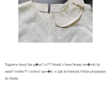
Najpierw doszy?am g�rn? cz??? bluzki z bawe?nianej sur�wki by
ustali? wielko?? i wybra? spos�b, w jaki ko?nierzyk b?dzie przypinany
do bluzki.