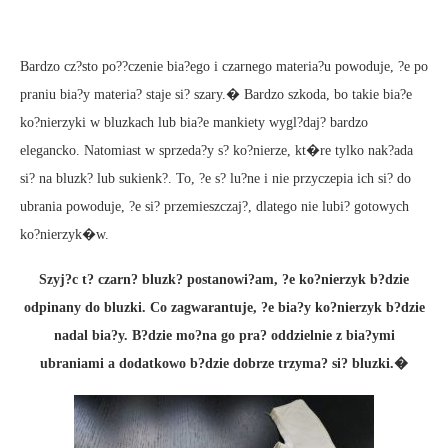
Bardzo cz?sto po??czenie bia?ego i czarnego materia?u powoduje, ?e po
praniu bia?y materia? staje si? szary.� Bardzo szkoda, bo takie bia?e
ko?nierzyki w bluzkach lub bia?e mankiety wygl?daj? bardzo
elegancko. Natomiast w sprzeda?y s? ko?nierze, kt�re tylko nak?ada
si? na bluzk? lub sukienk?. To, ?e s? lu?ne i nie przyczepia ich si? do
ubrania powoduje, ?e si? przemieszczaj?, dlatego nie lubi? gotowych
ko?nierzyk�w.
Szyj?c t? czarn? bluzk? postanowi?am, ?e ko?nierzyk b?dzie
odpinany do bluzki. Co zagwarantuje, ?e bia?y ko?nierzyk b?dzie
nadal bia?y. B?dzie mo?na go pra? oddzielnie z bia?ymi
ubraniami a dodatkowo b?dzie dobrze trzyma? si? bluzki.�