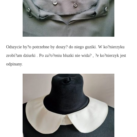
Odszycie by?o potrzebne by doszy? do niego guziki. W ko?nierzyku
zrobi?am dziurki . Po za?o?eniu bluzki nie wida? , ?e ko?nierzyk jest
odpinany.