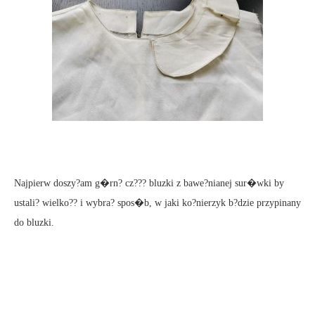
Najpierw doszy?am g�rn? cz??? bluzki z bawe?nianej sur�wki by
ustali? wielko?? i wybra? spos�b, w jaki ko?nierzyk b?dzie przypinany
do bluzki.