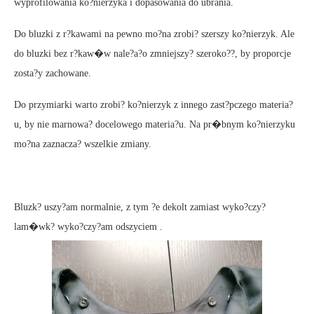
wyprofilowania ko?nierzyka i dopasowania do ubrania.
Do bluzki z r?kawami na pewno mo?na zrobi? szerszy ko?nierzyk. Ale
do bluzki bez r?kaw�w nale?a?o zmniejszy? szeroko??, by proporcje
zosta?y zachowane.
Do przymiarki warto zrobi? ko?nierzyk z innego zast?pczego materia?
u, by nie marnowa? docelowego materia?u. Na pr�bnym ko?nierzyku
mo?na zaznacza? wszelkie zmiany.
Bluzk? uszy?am normalnie, z tym ?e dekolt zamiast wyko?czy?
lam�wk? wyko?czy?am odszyciem .