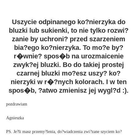
Uszycie odpinanego ko?nierzyka do
bluzki lub sukienki, to nie tylko rozwi?
zanie by uchroni? przed szarzeniem
bia?ego ko?nierzyka. To mo?e by?
r�wnie? spos�b na urozmaicenie
zwyk?ej bluzki. Bo do takiej prostej
czarnej bluzki mo?esz uszy? ko?
nierzyki w r�?nych kolorach. I w ten
spos�b, ?atwo zmienisz jej wygl?d :).
pozdrawiam
Agnieszka
PS. Je?li masz przemy?lenia, do?wiadczenia zwi?zane szyciem ko?