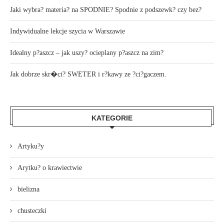
Jaki wybra? materia? na SPODNIE? Spodnie z podszewk? czy bez?
Indywidualne lekcje szycia w Warszawie
Idealny p?aszcz – jak uszy? ocieplany p?aszcz na zim?
Jak dobrze skr�ci? SWETER i r?kawy ze ?ci?gaczem.
KATEGORIE
Artyku?y
Arytku? o krawiectwie
bielizna
chusteczki