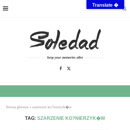
Translate �
keep your memories alive
Strona główna
»
szarzenie ko?nierzyk�w
TAG:
SZARZENIE KO?NIERZYK�W