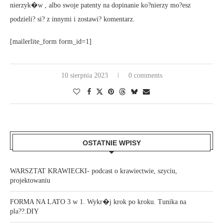
nierzyk�w , albo swoje patenty na dopinanie ko?nierzy mo?esz
podzieli? si? z innymi i zostawi? komentarz.
[mailerlite_form form_id=1]
10 sierpnia 2023
0 comments
OSTATNIE WPISY
WARSZTAT KRAWIECKI- podcast o krawiectwie, szyciu,
projektowaniu
FORMA NA LATO 3 w 1. Wykr�j krok po kroku. Tunika na
pla??.DIY