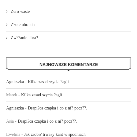
Zero waste
Z?ote ubrania
Zw??anie ubra?
NAJNOWSZE KOMENTARZE
Agnieszka
-
Kilka zasad szycia ?agli
Marek
-
Kilka zasad szycia ?agli
Agnieszka
-
Drapi?ca czapka i co z ni? pocz??.
Asia
-
Drapi?ca czapka i co z ni? pocz??.
Ewelina
-
Jak zrobi? trwa?y kant w spodniach