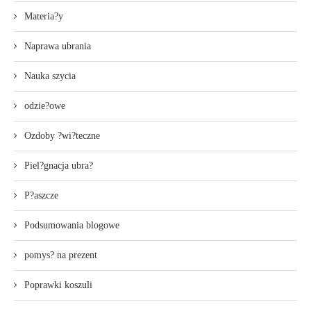
Materia?y
Naprawa ubrania
Nauka szycia
odzie?owe
Ozdoby ?wi?teczne
Piel?gnacja ubra?
P?aszcze
Podsumowania blogowe
pomys? na prezent
Poprawki koszuli