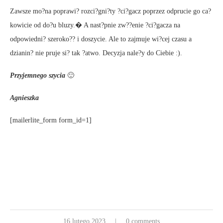
Zawsze mo?na poprawi? rozci?gni?ty ?ci?gacz poprzez odprucie go ca?
kowicie od do?u bluzy.� A nast?pnie zw??enie ?ci?gacza na
odpowiedni? szeroko?? i doszycie. Ale to zajmuje wi?cej czasu a
dzianin? nie pruje si? tak ?atwo. Decyzja nale?y do Ciebie :).
Przyjemnego szycia
🙂
Agnieszka
[mailerlite_form form_id=1]
16 lutego 2023
0 comments