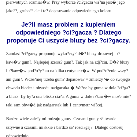
pierwotnych rozmiar�w. Przy wyborze ?ci?gacza wa?na jest� jego
jako??, grubo?? ale i te? dopasowanie odpowiedniego koloru.
Je?li masz problem z kupieniem
odpowiedniego ?ci?gacza ? Dlatego
proponuje Ci uszycie bluzy bez ?ci?gaczy.
Zamiast ?ci?gaczy proponuje wyko?czy? d�? bluzy dresowej i r?
kaw�w gum?. Najlepiej szersz? gum?. Tak jak na zdj?ciu. D�? bluzy
i r?kaw�w pod?o?y?am na kilka centymetr�w. W pod?o?enie wszy?
am gum?. Wcze?niej trzeba gum? dopasowa? = zmierzy?� do swojego
obwodu bioder i obwodu nadgarstka.� Wa?ne by guma w dole ?ci?ga?
a bluz?. By by?a ona blisko cia?a. A guma w dole r?kaw�w mo?e mie?
taki sam obw�d jak nadgarstek lub 1 centymetr wi?cej.
Bardzo wiele zale?y od rodzaju gumy. Czasami gumy s? twarde i
sztywne a czasami mi?kkie i bardzo si? rozci?gaj?. Dlatego dostosuj
odpowiednio.