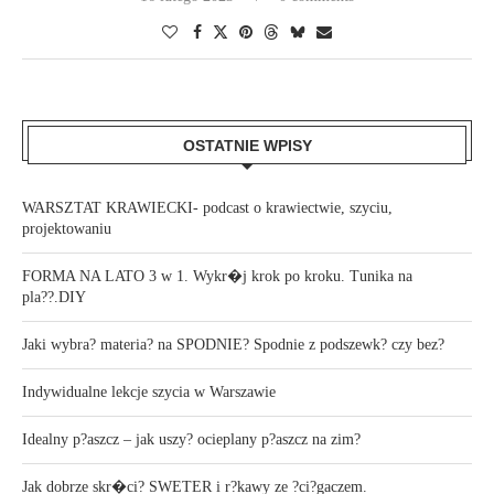
OSTATNIE WPISY
WARSZTAT KRAWIECKI- podcast o krawiectwie, szyciu,
projektowaniu
FORMA NA LATO 3 w 1. Wykr�j krok po kroku. Tunika na
pla??.DIY
Jaki wybra? materia? na SPODNIE? Spodnie z podszewk? czy bez?
Indywidualne lekcje szycia w Warszawie
Idealny p?aszcz – jak uszy? ocieplany p?aszcz na zim?
Jak dobrze skr�ci? SWETER i r?kawy ze ?ci?gaczem.