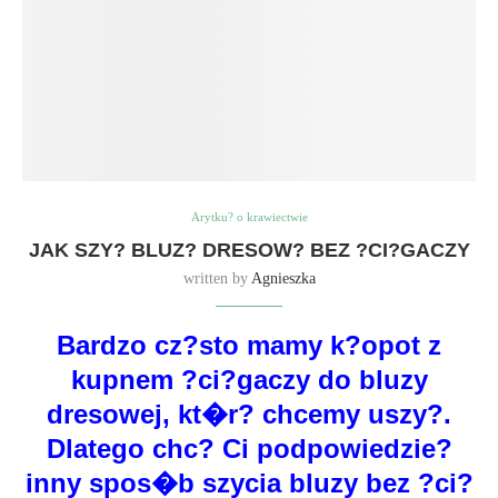
Arytku? o krawiectwie
JAK SZY? BLUZ? DRESOW? BEZ ?CI?GACZY
written by
Agnieszka
Bardzo cz?sto mamy k?opot z
kupnem ?ci?gaczy do bluzy
dresowej, kt�r? chcemy uszy?.
Dlatego chc? Ci podpowiedzie?
inny spos�b szycia bluzy bez ?ci?