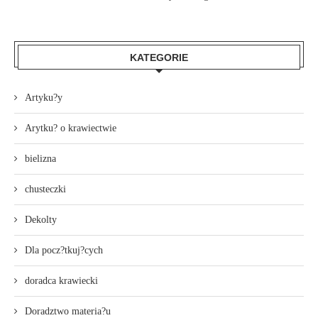
KATEGORIE
Artyku?y
Arytku? o krawiectwie
bielizna
chusteczki
Dekolty
Dla pocz?tkuj?cych
doradca krawiecki
Doradztwo materia?u