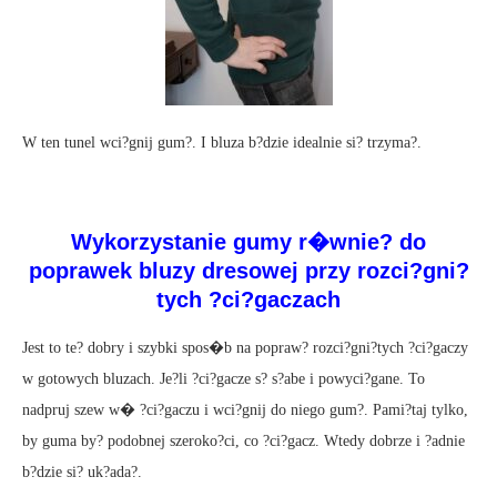
W ten tunel wci?gnij gum?. I bluza b?dzie idealnie si? trzyma?.
Wykorzystanie gumy r�wnie? do
poprawek bluzy dresowej przy rozci?gni?
tych ?ci?gaczach
Jest to te? dobry i szybki spos�b na popraw? rozci?gni?tych ?ci?gaczy
w gotowych bluzach. Je?li ?ci?gacze s? s?abe i powyci?gane. To
nadpruj szew w� ?ci?gaczu i wci?gnij do niego gum?. Pami?taj tylko,
by guma by? podobnej szeroko?ci, co ?ci?gacz. Wtedy dobrze i ?adnie
b?dzie si? uk?ada?.