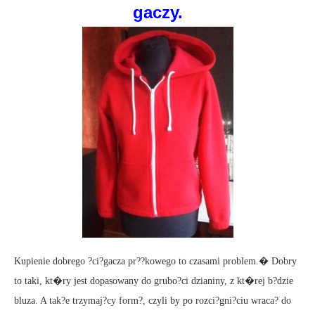
gaczy.
Kupienie dobrego ?ci?gacza pr??kowego to czasami problem.� Dobry
to taki, kt�ry jest dopasowany do grubo?ci dzianiny, z kt�rej b?dzie
bluza. A tak?e trzymaj?cy form?, czyli by po rozci?gni?ciu wraca? do