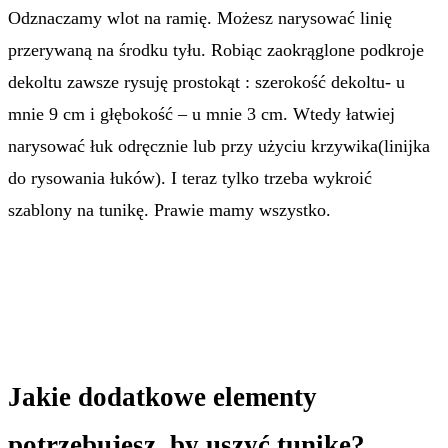
Odznaczamy wlot na ramię. Możesz narysować linię
przerywaną na środku tyłu. Robiąc zaokrąglone podkroje
dekoltu zawsze rysuję prostokąt : szerokość dekoltu- u
mnie 9 cm i głębokość – u mnie 3 cm. Wtedy łatwiej
narysować łuk odręcznie lub przy użyciu krzywika(linijka
do rysowania łuków). I teraz tylko trzeba wykroić
szablony na tunikę. Prawie mamy wszystko.
Jakie dodatkowe elementy
potrzebujesz, by uszyć tunikę?