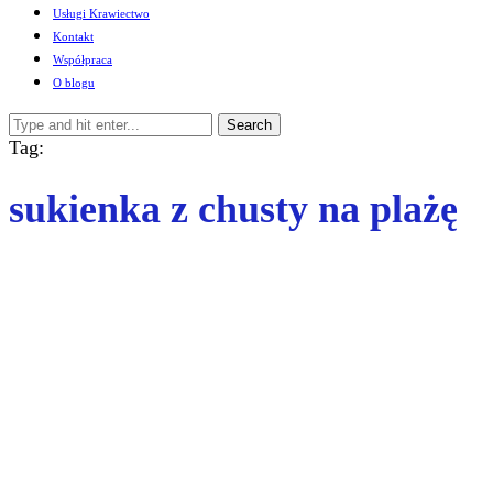
Usługi Krawiectwo
Kontakt
Współpraca
O blogu
Search
Tag:
sukienka z chusty na plażę