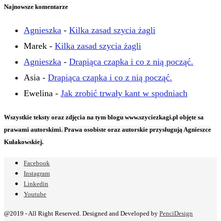
Najnowsze komentarze
Agnieszka
-
Kilka zasad szycia żagli
Marek
-
Kilka zasad szycia żagli
Agnieszka
-
Drapiąca czapka i co z nią począć.
Asia
-
Drapiąca czapka i co z nią począć.
Ewelina
-
Jak zrobić trwały kant w spodniach
Wszystkie teksty oraz zdjęcia na tym blogu www.szyciezkagi.pl objęte sa
prawami autorskimi. Prawa osobiste oraz autorskie przysługują Agnieszce
Kułakowskiej.
Facebook
Instagram
Linkedin
Youtube
@2019 - All Right Reserved. Designed and Developed by
PenciDesign