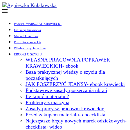
Podcast- WARSZTAT KRAWIECKI
Edukacja krawiecka
Marka Odzieżowa
Portfolio krawieckie
Wiedza o szyciu za free
EBOOKI O SZYCIU
WŁASNA PRACOWNIA POPRAWEK
KRAWIECKICH- ebook
Baza praktycznej wiedzy o szyciu dla
początkujących
JAK POSZERZYĆ JEANSY- ebook krawiecki
Podstawowe zasady poszerzania ubrań
Ile kupić materiału ?
Problemy z maszyną
Zasady pracy w pracowni krawieckiej
Przed zakupem materiału- chcecklista
Najczęstsze błędy nowych marek odzieżowych-
checklista+wideo