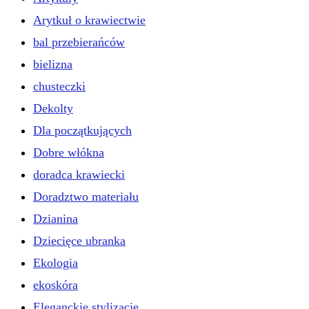
Arytkuł o krawiectwie
bal przebierańców
bielizna
chusteczki
Dekolty
Dla początkujących
Dobre włókna
doradca krawiecki
Doradztwo materiału
Dzianina
Dziecięce ubranka
Ekologia
ekoskóra
Eleganckie stylizacje