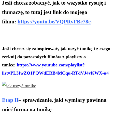
Jeśli chcesz zobaczyć, jak to wszystko rysuję i
tłumaczę, to tutaj jest link do mojego
filmu:
https://youtu.be/VQPRvFBe78c
Jeśli chcesz się zainspirować, jak uszyć tunikę i z czego
zerknij do pozostałych filmów z playlisty o
tunice:
https://www.youtube.com/playlist?
list=PL3IwZQ1PQWdERB4MCqu-RTdVJ4vKWX-u4
Etap II
– sprawdzanie, jaki wymiary powinna
mieć forma na tunikę