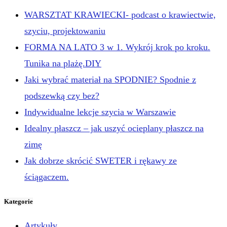
WARSZTAT KRAWIECKI- podcast o krawiectwie,
szyciu, projektowaniu
FORMA NA LATO 3 w 1. Wykrój krok po kroku.
Tunika na plażę.DIY
Jaki wybrać materiał na SPODNIE? Spodnie z
podszewką czy bez?
Indywidualne lekcje szycia w Warszawie
Idealny płaszcz – jak uszyć ocieplany płaszcz na
zimę
Jak dobrze skrócić SWETER i rękawy ze
ściągaczem.
Kategorie
Artykuły