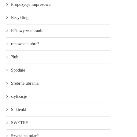
Propozycje imprezowe
Recykling
R?kawy w ubraniu
renowacja ubra?
?lub
Spodnie
Srebrne ubrania
stylizacje
Sukienki
SWETRY
Szycie na miar?