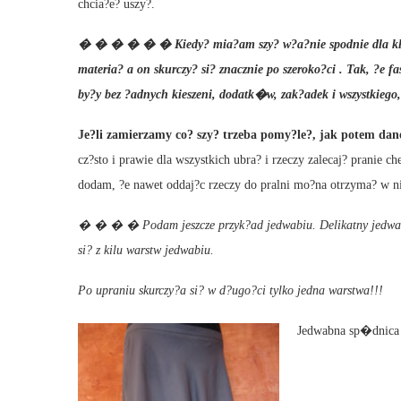
chcia?e? uszy?.
� � � � � � Kiedy? mia?am szy? w?a?nie spodnie dla klien
materia? a on skurczy? si? znacznie po szeroko?ci . Tak, ?e 
by?y bez ?adnych kieszeni, dodatk�w, zak?adek i wszystkieg
Je?li zamierzamy co? szy? trzeba pomy?le?, jak potem dan
cz?sto i prawie dla wszystkich ubra? i rzeczy zalecaj? pranie c
dodam, ?e nawet oddaj?c rzeczy do pralni mo?na otrzyma? w 
� � � � Podam jeszcze przyk?ad jedwabiu. Delikatny jedwab, 
si? z kilu warstw jedwabiu.
Po upraniu skurczy?a si? w d?ugo?ci tylko jedna warstwa!!!
Jedwabna sp�dnica 