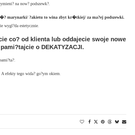
 wymieni? na now? podszewk?.
 d�? marynarki/ ?akietu to wina zbyt kr�tkiej/ za ma?ej podszewki.
nie wygl?da estetycznie.
cie co? od klienta lub oddajecie swoje nowe
o pami?tajcie o DEKATYZACJI.
pami?ta?.
. A efekty tego wida? go?ym okiem.