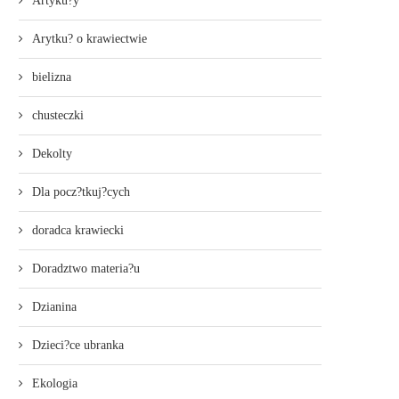
Artyku?y
Arytku? o krawiectwie
bielizna
chusteczki
Dekolty
Dla pocz?tkuj?cych
doradca krawiecki
Doradztwo materia?u
Dzianina
Dzieci?ce ubranka
Ekologia