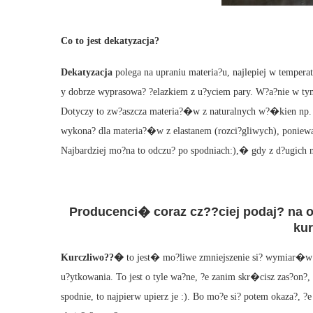
Co to jest dekatyzacja?
Dekatyzacja
polega na upraniu materia?u, najlepiej w tempera
y dobrze wyprasowa? ?elazkiem z u?yciem pary. W?a?nie w tym
Dotyczy to zw?aszcza materia?�w z naturalnych w?�kien np. 
wykona? dla materia?�w z elastanem (rozci?gliwych), poniewa?
Najbardziej mo?na to odczu? po spodniach:),� gdy z d?ugich n
Producenci� coraz cz??ciej podaj? na op
kur
Kurczliwo??�
to jest� mo?liwe zmniejszenie si? wymiar�w 
u?ytkowania. To jest o tyle wa?ne, ?e zanim skr�cisz zas?on
spodnie, to najpierw upierz je :). Bo mo?e si? potem okaza?, ?e