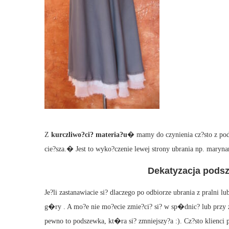
Z
kurczliwo?ci? materia?u
� mamy do czynienia cz?sto z pod
cie?sza.� Jest to wyko?czenie lewej strony ubrania np. maryna
Dekatyzacja podsz
Je?li zastanawiacie si? dlaczego po odbiorze ubrania z pralni 
g�ry . A mo?e nie mo?ecie zmie?ci? si? w sp�dnic? lub przy z
pewno to podszewka, kt�ra si? zmniejszy?a :). Cz?sto klienci pr