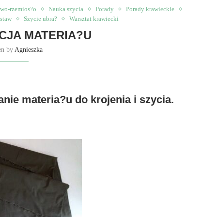
two-rzemios?o
Nauka szycia
Porady
Porady krawieckie
dstaw
Szycie ubra?
Warsztat krawiecki
CJA MATERIA?U
en by
Agnieszka
nie materia?u do krojenia i szycia.