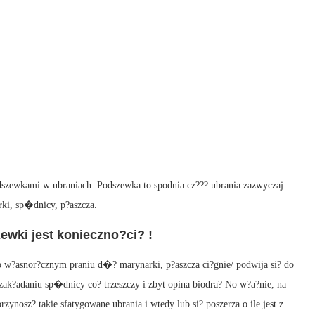
szewkami w ubraniach. Podszewka to spodnia cz??? ubrania zazwyczaj
rki, sp�dnicy, p?aszcza.
ewki jest konieczno?ci? !
lub w?asnor?cznym praniu d�? marynarki, p?aszcza ci?gnie/ podwija si? do
ak?adaniu sp�dnicy co? trzeszczy i zbyt opina biodra? No w?a?nie, na
zynosz? takie sfatygowane ubrania i wtedy lub si? poszerza o ile jest z