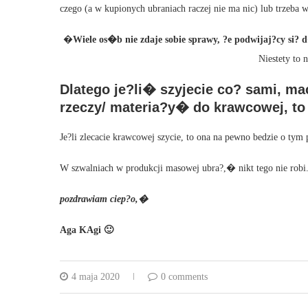
czego (a w kupionych ubraniach raczej nie ma nic) lub trzeba
�
Wiele os�b nie zdaje sobie sprawy, ?e podwijaj?cy si?
Niestety to 
Dlatego je?li� szyjecie co? sami, ma
rzeczy/ materia?y� do krawcowej, t
Je?li zlecacie krawcowej szycie, to ona na pewno bedzie o tym 
W szwalniach w produkcji masowej ubra?,� nikt tego nie robi
pozdrawiam ciep?o,�
Aga KAgi 🙂
4 maja 2020
0 comments