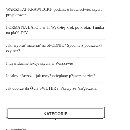
WARSZTAT KRAWIECKI- podcast o krawiectwie, szyciu,
projektowaniu
FORMA NA LATO 3 w 1. Wykr�j krok po kroku. Tunika
na pla??.DIY
Jaki wybra? materia? na SPODNIE? Spodnie z podszewk?
czy bez?
Indywidualne lekcje szycia w Warszawie
Idealny p?aszcz – jak uszy? ocieplany p?aszcz na zim?
Jak dobrze skr�ci? SWETER i r?kawy ze ?ci?gaczem.
KATEGORIE