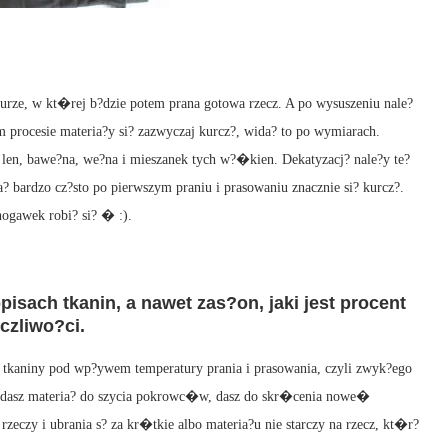
turze, w kt�rej b?dzie potem prana gotowa rzecz. A po wysuszeniu nale?
 procesie materia?y si? zazwyczaj kurcz?, wida? to po wymiarach.
len, bawe?na, we?na i mieszanek tych w?�kien. Dekatyzacj? nale?y te?
 bardzo cz?sto po pierwszym praniu i prasowaniu znacznie si? kurcz?.
ogawek robi? si? � :).
isach tkanin, a nawet zas?on, jaki jest procent
czliwo?ci.
tkaniny pod wp?ywem temperatury prania i prasowania, czyli zwyk?ego
?, dasz materia? do szycia pokrowc�w, dasz do skr�cenia nowe�
 rzeczy i ubrania s? za kr�tkie albo materia?u nie starczy na rzecz, kt�r?