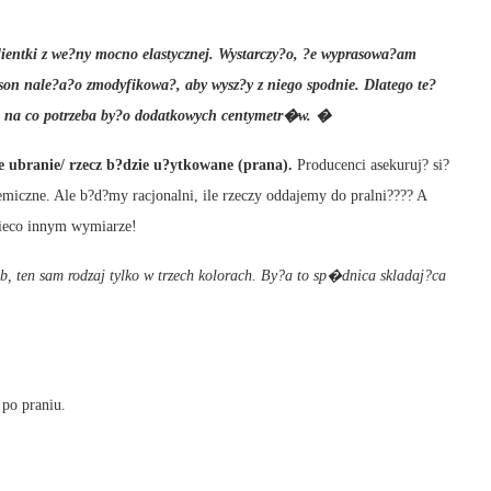
tki z we?ny mocno elastycznej. Wystarczy?o, ?e wyprasowa?am
fason nale?a?o zmodyfikowa?, aby wysz?y z niego spodnie. Dlatego te?
o, na co potrzeba by?o dodatkowych centymetr�w. �
e ubranie/ rzecz b?dzie u?ytkowane (prana).
Producenci asekuruj? si?
hemiczne. Ale b?d?my racjonalni, ile rzeczy oddajemy do pralni???? A
nieco innym wymiarze!
ten sam rodzaj tylko w trzech kolorach. By?a to sp�dnica skladaj?ca
po praniu.