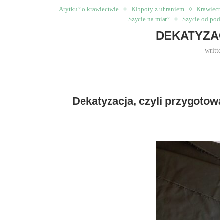
Arytku? o krawiectwie
Klopoty z ubraniem
Krawiec
Szycie na miar?
Szycie od po
DEKATYZA
writt
Dekatyzacja, czyli przygotowa