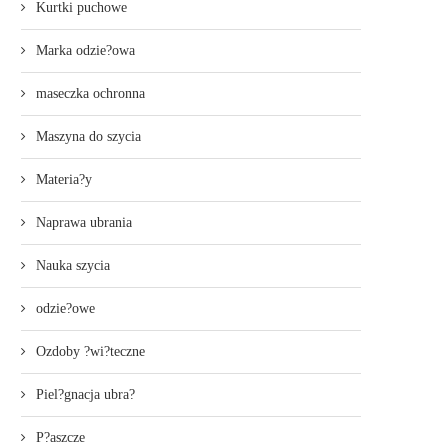
Kurtki puchowe
Marka odzie?owa
maseczka ochronna
Maszyna do szycia
Materia?y
Naprawa ubrania
Nauka szycia
odzie?owe
Ozdoby ?wi?teczne
Piel?gnacja ubra?
P?aszcze