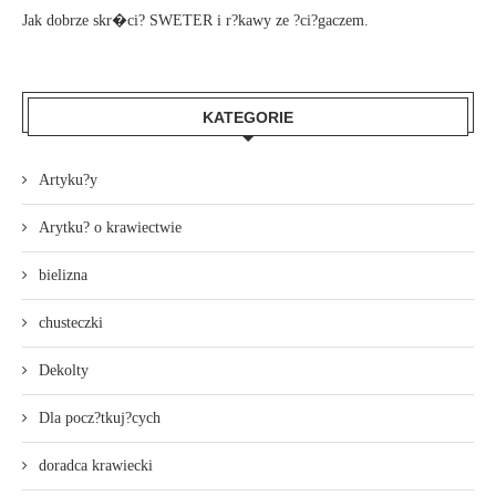
Jak dobrze skr�ci? SWETER i r?kawy ze ?ci?gaczem.
KATEGORIE
Artyku?y
Arytku? o krawiectwie
bielizna
chusteczki
Dekolty
Dla pocz?tkuj?cych
doradca krawiecki