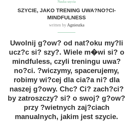
Nauka szycia
SZYCIE, JAKO TRENING UWA?NO?CI-
MINDFULNESS
written by
Agnieszka
Uwolnij g?ow? od nat?oku my?li
ucz?c si? szy?. Wiele m�wi si? o
mindfuless, czyli treningu uwa?
no?ci. ?wiczymy, spacerujemy,
robimy wi?cej dla cia?a ni? dla
naszej g?owy. Chc? Ci? zach?ci?
by zatroszczy? si? o swoj? g?ow?
przy ?wietnych zaj?ciach
manualnych, jakim jest szycie.