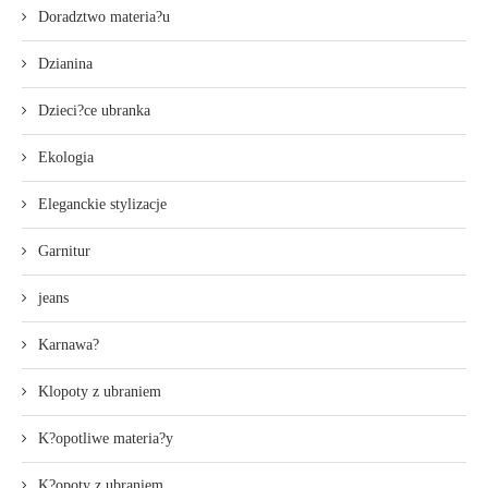
Doradztwo materia?u
Dzianina
Dzieci?ce ubranka
Ekologia
Eleganckie stylizacje
Garnitur
jeans
Karnawa?
Klopoty z ubraniem
K?opotliwe materia?y
K?opoty z ubraniem