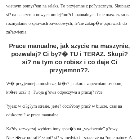
wietnym pomys?em na relaks. To przyjemne z po?ytecznym. Skupiasz
si? na nauczeniu nowych umiej?tno?ci manualnych i nie masz czasu na
rozmyslanie o sprawach zawodowych, li?cie zakup�w ,sprawach do
za?atwienia.
Prace manualne, jak szycie na maszynie,
pozwalaj? Ci by?� TU i TERAZ. Skupi?
si? na tym co robisz i co daje Ci
przyjemno??.
W� przyjemnej atmosferze, kt�r? ja akurat zapewniam osobom,
kt�re ucz? :). Twoja g?owa odpoczywa a pracuj? r?ce.
?yjesz w ci?g?ym stresie, jeste? obci??ony prac? w biurze, czas na
odskoczni? w prace manualne.
Ka?dy zazwyczaj wybiera inny spos�b na „wyciszenie” g?owy.
Niekt�rzy potrafi? skupi? si? w medytacji, spacerze na ?onie natury. A