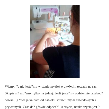
Wiemy, ?e nie jeste?my w stanie my?le? o dw�ch rzeczach na raz.
Skupi? si? mo?emy tylko na jednej. Je?li jeste?my codziennie przebod?
cowani, g?owa p?ka nam od nat?oku spraw i my?li zawodowych i
prywatnych. Czas da? g?owie odpocz??. A szycie, nauka szycia jest ?