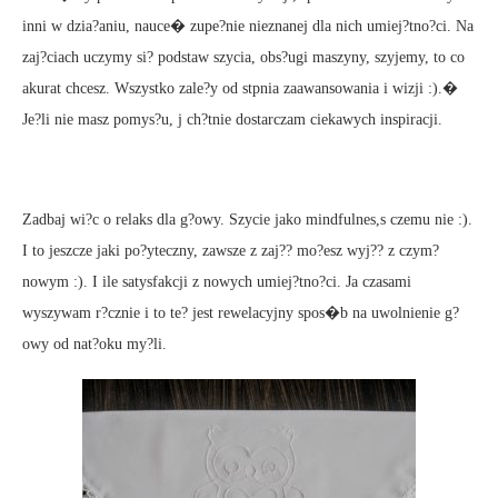
inni w dzia?aniu, nauce� zupe?nie nieznanej dla nich umiej?tno?ci. Na
zaj?ciach uczymy si? podstaw szycia, obs?ugi maszyny, szyjemy, to co
akurat chcesz. Wszystko zale?y od stpnia zaawansowania i wizji :).�
Je?li nie masz pomys?u, j ch?tnie dostarczam ciekawych inspiracji.
Zadbaj wi?c o relaks dla g?owy. Szycie jako mindfulnes,s czemu nie :).
I to jeszcze jaki po?yteczny, zawsze z zaj?? mo?esz wyj?? z czym?
nowym :). I ile satysfakcji z nowych umiej?tno?ci. Ja czasami
wyszywam r?cznie i to te? jest rewelacyjny spos�b na uwolnienie g?
owy od nat?oku my?li.