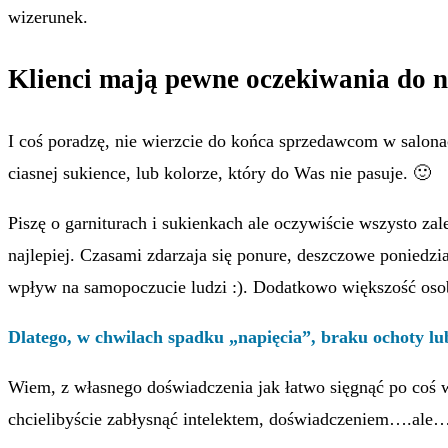
wizerunek.
Klienci mają pewne oczekiwania do 
I coś poradzę, nie wierzcie do końca sprzedawcom w salonac
ciasnej sukience, lub kolorze, który do Was nie pasuje. 🙂
Piszę o garniturach i sukienkach ale oczywiście wszysto za
najlepiej. Czasami zdarzaja się ponure, deszczowe poniedzi
wpływ na samopoczucie ludzi :). Dodatkowo większość osob 
Dlatego, w chwilach spadku „napięcia”, braku ochoty l
Wiem, z własnego doświadczenia jak łatwo sięgnąć po coś w
chcielibyście zabłysnąć intelektem, doświadczeniem….ale