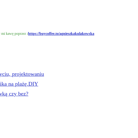
ąc mi kawę poprzez
:
https://buycoffee.to/agnieszkakulakowska
iu, projektowaniu
ka na plażę.DIY
wką czy bez?