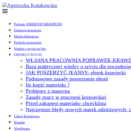
Podcast- WARSZTAT KRAWIECKI
Edukacja krawiecka
Marka Odzieżowa
Portfolio krawieckie
Wiedza o szyciu za free
EBOOKI O SZYCIU
WŁASNA PRACOWNIA POPRAWEK KRAWIEC
Baza praktycznej wiedzy o szyciu dla początkuj
JAK POSZERZYĆ JEANSY- ebook krawiecki
Podstawowe zasady poszerzania ubrań
Ile kupić materiału ?
Problemy z maszyną
Zasady pracy w pracowni krawieckiej
Przed zakupem materiału- chcecklista
Najczęstsze błędy nowych marek odzieżowych- c
Usługi Krawiectwo
Kontakt
Współpraca