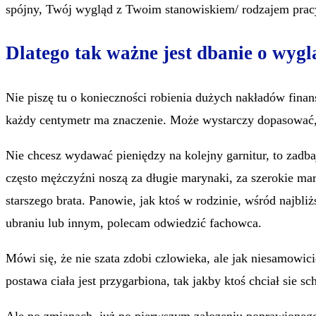
spójny, Twój wygląd z Twoim stanowiskiem/ rodzajem prac
Dlatego tak ważne jest dbanie o wygl
Nie piszę tu o konieczności robienia dużych nakładów fina
każdy centymetr ma znaczenie. Może wystarczy dopasować, 
Nie chcesz wydawać pieniędzy na kolejny garnitur, to zadba
często mężczyźni noszą za długie marynaki, za szerokie mar
starszego brata. Panowie, jak ktoś w rodzinie, wśród najb
ubraniu lub innym, polecam odwiedzić fachowca.
Mówi się, że nie szata zdobi czlowieka, ale jak niesamowic
postawa ciała jest przygarbiona, tak jakby ktoś chciał sie s
Ale po zmianach, już po pierwszym załozeniu poprawionego 