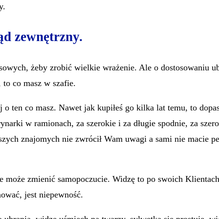
y.
ąd zewnętrzny.
nsowych, żeby zrobić wielkie wrażenie. Ale o dostosowaniu u
to co masz w szafie.
j o ten co masz. Nawet jak kupiłeś go kilka lat temu, to dop
ynarki w ramionach, za szerokie i za długie spodnie, za szer
liższych znajomych nie zwrócił Wam uwagi a sami nie macie 
ie może zmienić samopoczucie. Widzę to po swoich Klientach.
chować, jest niepewność.
ubrania, widzę uśmiech na twarzy, sylwetka się prostuje, wi