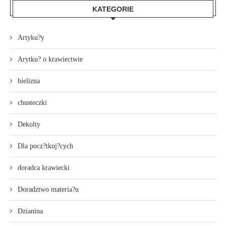
KATEGORIE
Artyku?y
Arytku? o krawiectwie
bielizna
chusteczki
Dekolty
Dla pocz?tkuj?cych
doradca krawiecki
Doradztwo materia?u
Dzianina