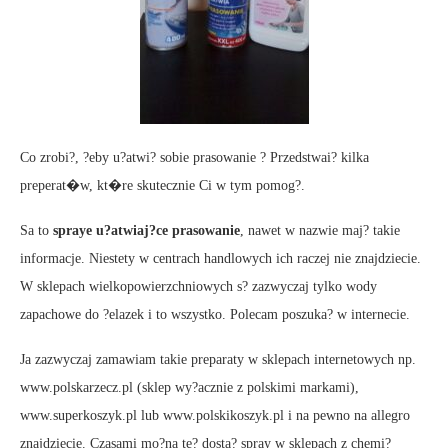
Co zrobi?, ?eby u?atwi? sobie prasowanie ? Przedstwai? kilka
preperat�w, kt�re skutecznie Ci w tym pomog?.
Sa to
spraye u?atwiaj?ce prasowanie
, nawet w nazwie maj? takie
informacje. Niestety w centrach handlowych ich raczej nie znajdziecie.
W sklepach wielkopowierzchniowych s? zazwyczaj tylko wody
zapachowe do ?elazek i to wszystko. Polecam poszuka? w internecie.
Ja zazwyczaj zamawiam takie preparaty w sklepach internetowych np.
www.polskarzecz.pl (sklep wy?acznie z polskimi markami),
www.superkoszyk.pl lub www.polskikoszyk.pl i na pewno na allegro
znajdziecie. Czasami mo?na te? dosta? spray w sklepach z chemi?