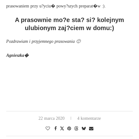
prasowaniem przy u?yciu� powy?szych preparat�w :).
A prasownie mo?e sta? si? kolejnym
ulubionym zaj?ciem w domu:)
Pozdrawiam i przyjemnego prasowania 🙂
Agnieszka�
22 marca 2020
4 komentarze