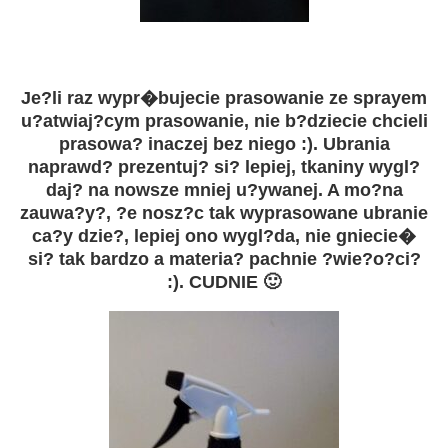
Je?li raz wypr�bujecie prasowanie ze sprayem
u?atwiaj?cym prasowanie, nie b?dziecie chcieli
prasowa? inaczej bez niego :). Ubrania
naprawd? prezentuj? si? lepiej, tkaniny wygl?
daj? na nowsze mniej u?ywanej. A mo?na
zauwa?y?, ?e nosz?c tak wyprasowane ubranie
ca?y dzie?, lepiej ono wygl?da, nie gniecie�
si? tak bardzo a materia? pachnie ?wie?o?ci?
:). CUDNIE 🙂