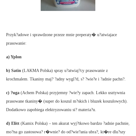
Przyk?adowe i sprawdzone przeze mnie preperaty� u?atwiajace
prasowanie:
a) Yplon
b) Satin
(LAKMA Polska) spray u?atwiaj?cy prasowanie z
krochmalem. Tkaniny maj? ?adny wygl?d, s? ?wie?e i ?adnie pachn?.
c) ?uga
(Achem Polska) przyjemny ?wie?y zapach. Lekko usztywnia
prasowane tkaniny� (super do koszul m?skich i bluzek koszulowych).
Dodatkowo zapobiega elektryzowaniu si? materia?u.
d) Elitt
(Kamix Polska) – ten akurat wyj?tkowo bardzo ?adnie pachnie,
mo?na go zastosowa? r�wnie? do od?wie?ania ubra?, kt�re dlu?szy