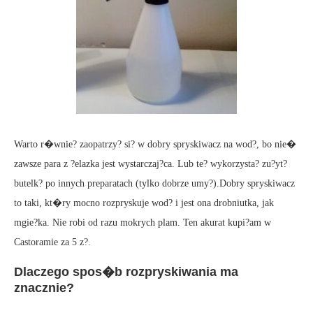
Warto r�wnie? zaopatrzy? si? w dobry spryskiwacz na wod?, bo nie�
zawsze para z ?elazka jest wystarczaj?ca. Lub te? wykorzysta? zu?yt?
butelk? po innych preparatach (tylko dobrze umy?).Dobry spryskiwacz
to taki, kt�ry mocno rozpryskuje wod? i jest ona drobniutka, jak
mgie?ka. Nie robi od razu mokrych plam. Ten akurat kupi?am w
Castoramie za 5 z?.
Dlaczego spos�b rozpryskiwania ma
znacznie?