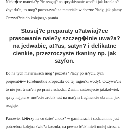
Niekt�re materia?y ?le reaguj? na spryskiwanie wod? i jak krople s?
zbyt du?e, to mog? pozostawa? na materiale widoczne ?lady, jak plamy.
Oczywi?cie do kolejnego prania.
Stosuj?c preparaty u?atwiaj?ce
prasowanie nale?y szczeg�lnie uwa?a?
na jedwabie, at?as, satyn? i delikatne
cienkie, przezroczyste tkaniny np. jak
szyfon.
Bo na tych materia?ach mog? pozosta? ?lady po u?yciu tych
preperat�w (drobniutkie kropeczki od tej mgie?ki wody). Oczywi?cie
to nie jest trwa?e i po praniu schodzi. Zanim zastosujecie jakikolwiek
spray najpierw mo?ecie zrobi? test na ma?ym fragmencie ubrania, jak
reaguje.
Panowie, kt�rzy na co dzie? chodz? w garniturach i codziennnie jest
potrzebna kolejna ?wie?a koszula, na pewno b?d? mieli mniej stresu z