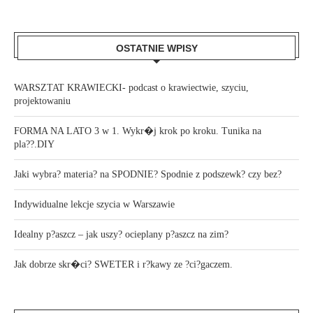
OSTATNIE WPISY
WARSZTAT KRAWIECKI- podcast o krawiectwie, szyciu,
projektowaniu
FORMA NA LATO 3 w 1. Wykr�j krok po kroku. Tunika na
pla??.DIY
Jaki wybra? materia? na SPODNIE? Spodnie z podszewk? czy bez?
Indywidualne lekcje szycia w Warszawie
Idealny p?aszcz – jak uszy? ocieplany p?aszcz na zim?
Jak dobrze skr�ci? SWETER i r?kawy ze ?ci?gaczem.