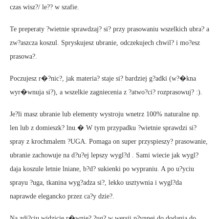
czas wisz?/ le?? w szafie.
Te preperaty ?wietnie sprawdzaj? si? przy prasowaniu wszelkich ubra? a
zw?aszcza koszul. Spryskujesz ubranie, odczekujech chwil? i mo?esz
prasowa?.
Poczujesz r�?nic?, jak materia? staje si? bardziej g?adki (w?�kna
wyr�wnuja si?), a wszelkie zagniecenia z ?atwo?ci? rozprasowuj? :).
Je?li masz ubranie lub elementy wystroju wnetrz 100% naturalne np.
len lub z domieszk? lnu.� W tym przypadku ?wietnie sprawdzi si?
spray z krochmalem ?UGA. Pomaga on super przyspieszy? prasowanie,
ubranie zachowuje na d?u?ej lepszy wygl?d . Sami wiecie jak wygl?
daja koszule letnie lniane, b?d? sukienki po wypraniu. A po u?yciu
sprayu ?uga, tkanina wyg?adza si?, lekko usztywnia i wygl?da
naprawde elegancko przez ca?y dzie?.
Na zdj?ciu widzicie r�wnie? ?ug? w wersji p?ynnej do dodania do