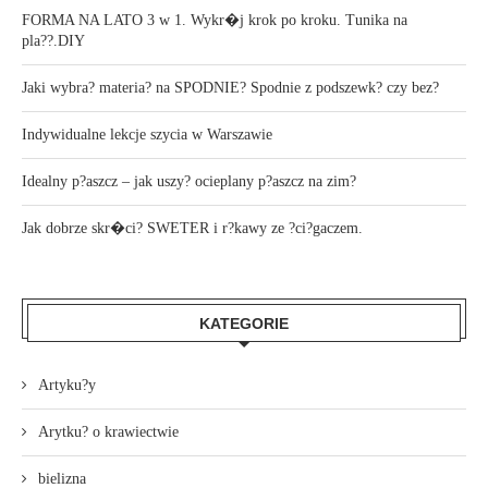
FORMA NA LATO 3 w 1. Wykr�j krok po kroku. Tunika na
pla??.DIY
Jaki wybra? materia? na SPODNIE? Spodnie z podszewk? czy bez?
Indywidualne lekcje szycia w Warszawie
Idealny p?aszcz – jak uszy? ocieplany p?aszcz na zim?
Jak dobrze skr�ci? SWETER i r?kawy ze ?ci?gaczem.
KATEGORIE
Artyku?y
Arytku? o krawiectwie
bielizna