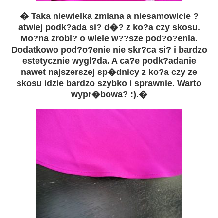
� Taka niewielka zmiana a niesamowicie ?
atwiej podk?ada si? d�? z ko?a czy skosu.
Mo?na zrobi? o wiele w??sze pod?o?enia.
Dodatkowo pod?o?enie nie skr?ca si? i bardzo
estetycznie wygl?da. A ca?e podk?adanie
nawet najszerszej sp�dnicy z ko?a czy ze
skosu idzie bardzo szybko i sprawnie. Warto
wypr�bowa? :).�