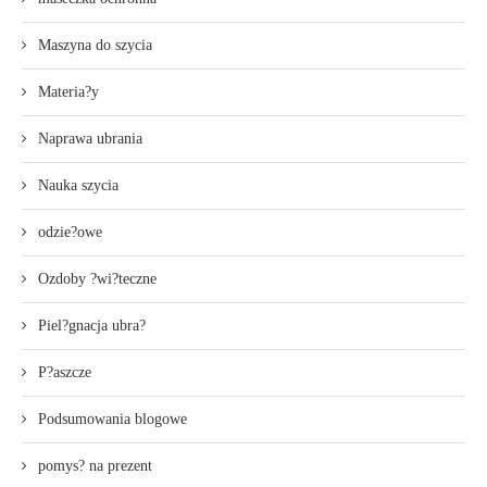
Maszyna do szycia
Materia?y
Naprawa ubrania
Nauka szycia
odzie?owe
Ozdoby ?wi?teczne
Piel?gnacja ubra?
P?aszcze
Podsumowania blogowe
pomys? na prezent