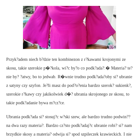
Przyk?adem niech b?dzie ten kombinezon z r?kawami krojonymi ze
skosu, takie szerokie p�?kola, wi?c by?o co podk?ada?.� Materia? te?
nie by? ?atwy, bo to jedwab. R�wnie trudno podk?ada?oby si? ubranie
z satyny czy szyfon. Je?li masz do pod?o?enia bardzo szerok? sukienk?,
szerokie r?kawy czy jakikolwiek d�? ubrania skrojonego ze skosu, to
takie podk?adanie bywa m?cz?ce.
Ubrania podk?ada si? stosuj?c w?ski szew, ale bardzo trudno podwin??
na dwa razy materia?. Bardzo cz?sto podk?adaj?c ubranie robi? si? nam
brzydkie skosy a materia? odwija si? spod szpileczek krawieckich. I nie