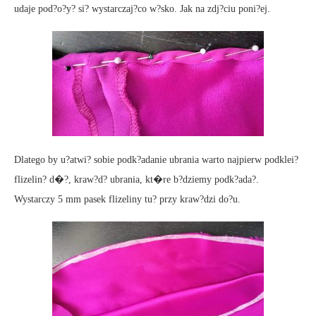
udaje pod?o?y? si? wystarczaj?co w?sko. Jak na zdj?ciu poni?ej.
Dlatego by u?atwi? sobie podk?adanie ubrania warto najpierw podklei?
flizelin? d�?, kraw?d? ubrania, kt�re b?dziemy podk?ada?.
Wystarczy 5 mm pasek flizeliny tu? przy kraw?dzi do?u.