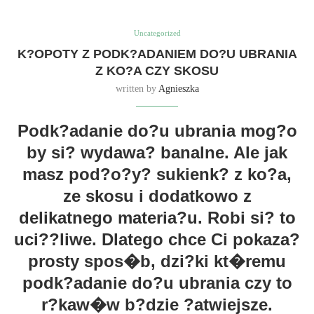
Uncategorized
K?OPOTY Z PODK?ADANIEM DO?U UBRANIA
Z KO?A CZY SKOSU
written by
Agnieszka
Podk?adanie do?u ubrania mog?o
by si? wydawa? banalne. Ale jak
masz pod?o?y? sukienk? z ko?a,
ze skosu i dodatkowo z
delikatnego materia?u. Robi si? to
uci??liwe. Dlatego chce Ci pokaza?
prosty spos�b, dzi?ki kt�remu
podk?adanie do?u ubrania czy to
r?kaw�w b?dzie ?atwiejsze.