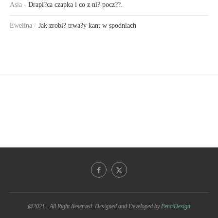
Asia
-
Drapi?ca czapka i co z ni? pocz??.
Ewelina
-
Jak zrobi? trwa?y kant w spodniach
@2021 - All Right Reserved. Designed and Developed by
PenciDesign