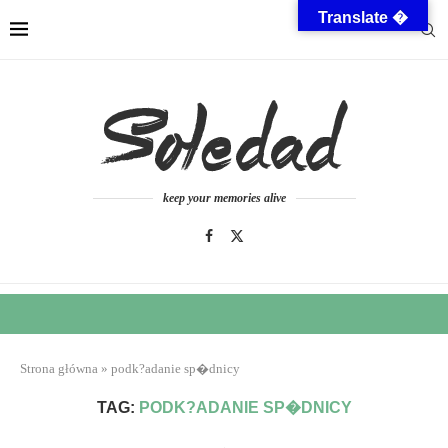
Translate �
keep your memories alive
Strona główna
»
podk?adanie sp�dnicy
TAG:
PODK?ADANIE SP�DNICY