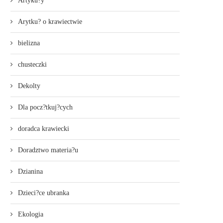
Artyku?y
Arytku? o krawiectwie
bielizna
chusteczki
Dekolty
Dla pocz?tkuj?cych
doradca krawiecki
Doradztwo materia?u
Dzianina
Dzieci?ce ubranka
Ekologia