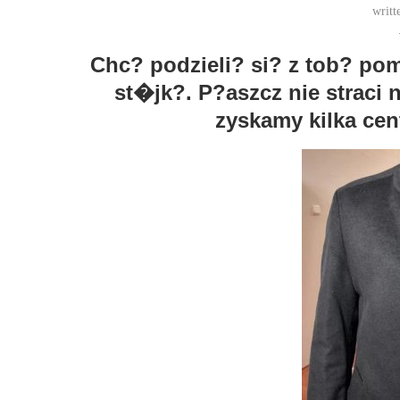
writt
Chc? podzieli? si? z tob? po
st�jk?. P?aszcz nie straci
zyskamy kilka ce