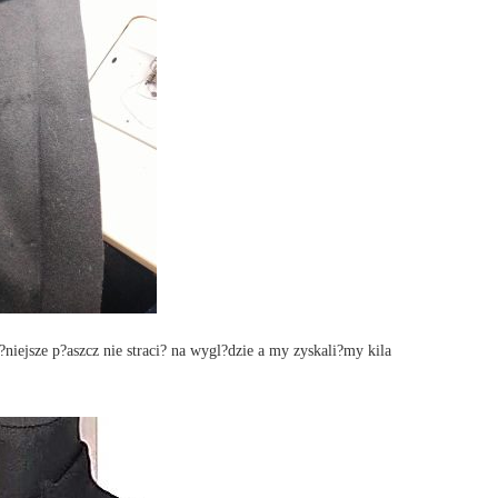
niejsze p?aszcz nie straci? na wygl?dzie a my zyskali?my kila