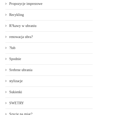
Propozycje imprezowe
Recykling
R?kawy w ubraniu
renowacja ubra?
?lub
Spodnie
Srebrne ubrania
stylizacje
Sukienki
SWETRY
Szycie na miar?