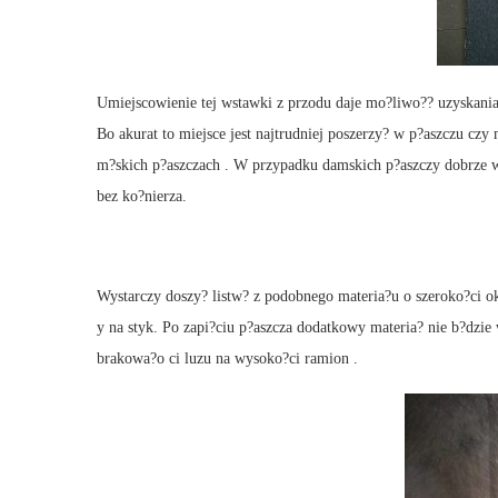
Umiejscowienie tej wstawki z przodu daje mo?liwo?? uzyskan
Bo akurat to miejsce jest najtrudniej poszerzy? w p?aszczu cz
m?skich p?aszczach . W przypadku damskich p?aszczy dobrze wy
bez ko?nierza.
Wystarczy doszy? listw? z podobnego materia?u o szeroko?ci o
y na styk. Po zapi?ciu p?aszcza dodatkowy materia? nie b?dzi
brakowa?o ci luzu na wysoko?ci ramion .