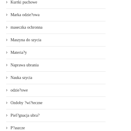
Kurtki puchowe
Marka odzie?owa
maseczka ochronna
Maszyna do szycia
Materia?y
Naprawa ubrania
Nauka szycia
odzie?owe
Ozdoby ?wi?teczne
Piel?gnacja ubra?
P?aszcze