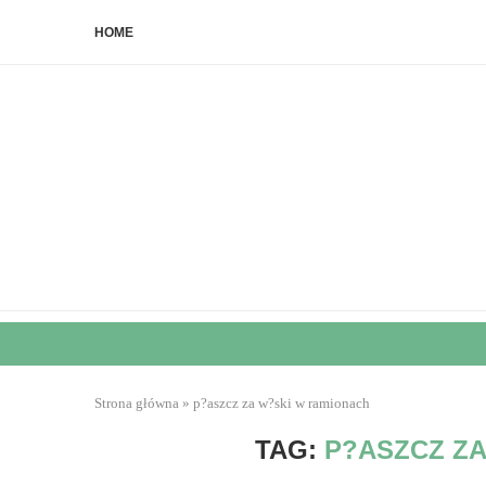
HOME
Strona główna
»
p?aszcz za w?ski w ramionach
TAG:
P?ASZCZ Z