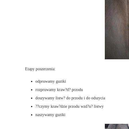
Etapy poszerzenia:
odpruwamy guziki
rozpruwamy kraw?d? przodu
doszywamy listw? do przodu i do odszycia
??czymy kraw?dzie przodu wzd?u? listwy
naszywamy guziki