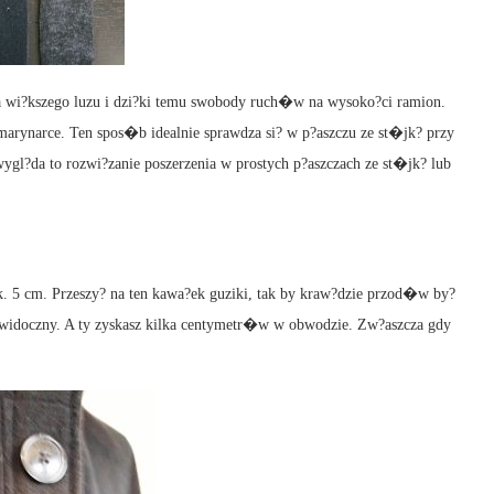
ia wi?kszego luzu i dzi?ki temu swobody ruch�w na wysoko?ci ramion.
y marynarce. Ten spos�b idealnie sprawdza si? w p?aszczu ze st�jk? przy
gl?da to rozwi?zanie poszerzenia w prostych p?aszczach ze st�jk? lub
k. 5 cm. Przeszy? na ten kawa?ek guziki, tak by kraw?dzie przod�w by?
e widoczny. A ty zyskasz kilka centymetr�w w obwodzie. Zw?aszcza gdy