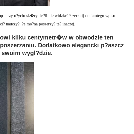
p. przy u?yciu sk�ry. Je?li nie widzia?e? zerknij do tamtego wpisu:
ci? nauczy?, ?e mo?na poszerzy? te? inaczej.
ntowi kilku centymetr�w w obwodzie ten
poszerzaniu. Dodatkowo elegancki p?aszcz
a swoim wygl?dzie.