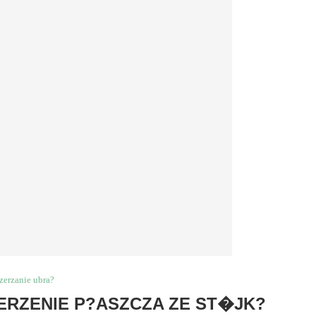
zerzanie ubra?
RZENIE P?ASZCZA ZE ST�JK?