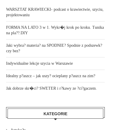
WARSZTAT KRAWIECKI- podcast o krawiectwie, szyciu,
projektowaniu
FORMA NA LATO 3 w 1. Wykr�j krok po kroku. Tunika
na pla??.DIY
Jaki wybra? materia? na SPODNIE? Spodnie z podszewk?
czy bez?
Indywidualne lekcje szycia w Warszawie
Idealny p?aszcz – jak uszy? ocieplany p?aszcz na zim?
Jak dobrze skr�ci? SWETER i r?kawy ze ?ci?gaczem.
KATEGORIE