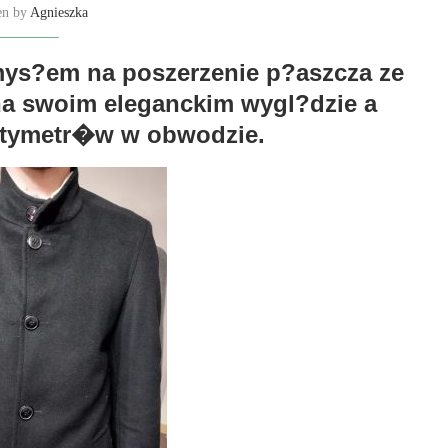
en by
Agnieszka
mys?em na poszerzenie p?aszcza ze
 na swoim eleganckim wygl?dzie a
ntymetr�w w obwodzie.