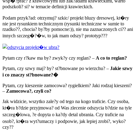
wsp�?prac? z krawcowymi lub zak?adami krawieckimi, warto
podszkoli? si? w temacie definicji krawieckich.
Podam przyk?ad: otrzymuj? szkic/ projekt bluzy dresowej, kt�ry
nie jest rysunkiem technicznym (rysunki techniczne w sumie to
rzadko??, chocia? by?by pomocne:)), nie ma zaznaczonych ci?? ani
innych szczeg�?�w, to jak mam odszy? prototyp???
Pytam czy r?kaw ma by? zwyk?y czy reglan? –
A co to reglan?
Pytam, czy szwy maj? by? st?bnowane po wierzchu? –
Jakie szwy
i co znaczy st?bnowane?�
Pytam, czy kieszenie zamocowa? rygielkiem? Jaki rodzaj kieszeni?
–
Zamocowa?, czyli co?
Jak widzicie, wszytko zale?y od tego na kogo traficie. Czy osoba,
kt�ra b?dzie przyjmowa? od Was zlecenie odszycia b?dzie na tyle
szczeg�lowa, ?e dopyta o ka?dy detal ubrania. Czy traficie na
osob?, kt�ra wyt?umaczy i podpowie, jak lepiej zrobi?, wyko?
czy??