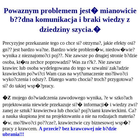
Powaznym problemem jest� mianowicie
b??dna
komunikacja i braki wiedzy z
dziedziny szycia.�
Precyzyjne przekazanie tego co chce si? otrzyma?, jakie efekty osi?
gn?? jest bardzo wa?ne. Bardzo wiele problem�w, niedow�wie?
wynika z nieznajomo?ci poj??. Nie zawsze po drugiej stronie b?dzie
osoba, kt�ra zechce poprowadzi? Was za r?k?. Nie zawsze
krawiec lub osoba wydelegowana do tego w szwalni/ zak?adzie
krawieckim po?wi?ci Wam czas na wyt?umaczenie mo?liwo?ci
wyko?czenia i odszy?. Dlatego warto chocia? troch? przygotowa?
si? do takiej wsp�?pracy.
�Z
mojego do?wiadczenia zawodowego wynika, ?e w szko?ach
projektowania niewiele przekazuje si?� informacji� i wiedzy zwi?
zanej ze sztuk? krawiectwa lub chocia? poj?ciami krawieckimi. Ca?
a nauka skupiona jest na projektowaniu a nie na rodzajach materia?
�w, mo?liwo?ci po??cze?, krawiectwie czy biznesowej wsp�?
pracy z krawcem.
A przecie? bez krawcowej nie b?dzie
ubrania!!!