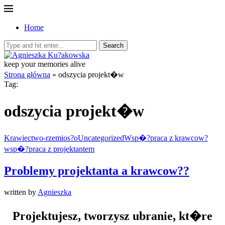
Home
Search
keep your memories alive
Strona główna
»
odszycia projekt�w
Tag:
odszycia projekt�w
Krawiectwo-rzemios?o
Uncategorized
Wsp�?praca z krawcow?
wsp�?praca z projektantem
Problemy projektanta a krawcow??
written by
Agnieszka
Projektujesz, tworzysz ubranie, kt�re