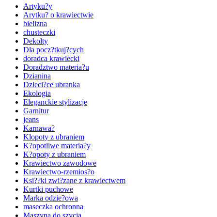
Artyku?y
Arytku? o krawiectwie
bielizna
chusteczki
Dekolty
Dla pocz?tkuj?cych
doradca krawiecki
Doradztwo materia?u
Dzianina
Dzieci?ce ubranka
Ekologia
Eleganckie stylizacje
Garnitur
jeans
Karnawa?
Klopoty z ubraniem
K?opotliwe materia?y
K?opoty z ubraniem
Krawiectwo zawodowe
Krawiectwo-rzemios?o
Ksi??ki zwi?zane z krawiectwem
Kurtki puchowe
Marka odzie?owa
maseczka ochronna
Maszyna do szycia