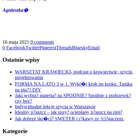
Agnieszka�
16 maja 2021
0 comments
0
Facebook
Twitter
Pinterest
Threads
Bluesky
Email
Ostatnie wpisy
WARSZTAT KRAWIECKI- podcast o krawiectwie, szyciu,
projektowaniu
FORMA NA LATO 3 w 1. Wykr�j krok po kroku. Tunika
na pla??.DIY
Jaki wybra? materia? na SPODNIE? Spodnie z podszewk?
czy bez?
Indywidualne lekcje szycia w Warszawie
Idealny p?aszcz – jak uszy? ocieplany p?aszcz na zim?
Jak dobrze skr�ci? SWETER i r?kawy ze ?ci?gaczem.
Kategorie