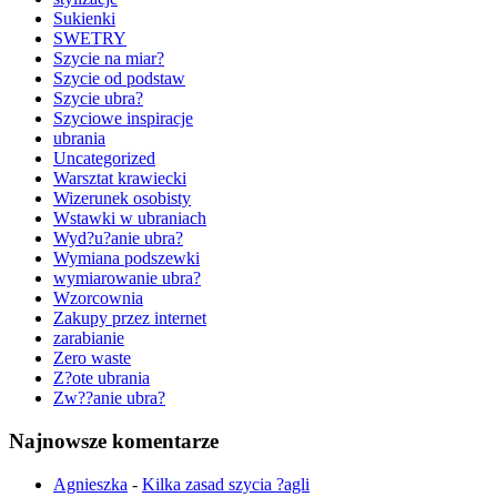
Sukienki
SWETRY
Szycie na miar?
Szycie od podstaw
Szycie ubra?
Szyciowe inspiracje
ubrania
Uncategorized
Warsztat krawiecki
Wizerunek osobisty
Wstawki w ubraniach
Wyd?u?anie ubra?
Wymiana podszewki
wymiarowanie ubra?
Wzorcownia
Zakupy przez internet
zarabianie
Zero waste
Z?ote ubrania
Zw??anie ubra?
Najnowsze komentarze
Agnieszka
-
Kilka zasad szycia ?agli