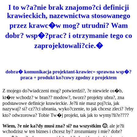
I to w?a?nie brak znajomo?ci definicji
krawieckich, nazewnictwa stosowanego
przez krawc�w mog? utrudni? Wam
dobr? wsp�?prac? i otrzymanie tego co
zaprojektowali?cie.�
dobra� komunikacja projektant-krawiec= sprawna wsp�?
praca + produkt ko?cowy zgodny z projektem
Z mojego do?wiadczeni mog? potwierdzi?, ?e niewiele os�b,
kt�re wchodz? w bran?? modow?, tworz? projekty ubra?, zna
podstawowe definicje krawieckie. Je?li nie masz poj?cia, jak
nazywaj? si? cz??ci ubrania, wyko?czenie, to jak chcesz zleci? ?eby
kto? odwzorowa? Tobie Tw�j projekt, tak jak to wymy?li?e????
Wiem, ?e nie ka?dy musi zna? si? na wszystkim 🙂
, ale je?li
wchodzisz w ten biznes i chcesz by? zrozumiany i mie? dobr?