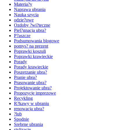
Materia?y
Naprawa ubrania
Nauka szycia
odzie?owe
Ozdoby ?wi?teczne
Piel?gnacja ubra?
P?aszcze
Podsumowania blogowe
pomys? na prezent
Poprawki koszuli
Poprawki krawieckie
Porady
Porady krawieckie
Poszerzanie ubra?
Pranie ubra?
Prasowanie ubra?
Projektowanie ubra?
Propozycje imprezowe
Recykling
R?kawy w ubraniu
renowacja ubra?
?lub
Spodnie
Srebrne ubrania
stylizacje