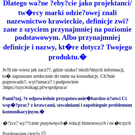
Dlatego wa?ne ?eby?cie jako projektanci/
tw�rcy marki odzie?owej znali
nazewnictwo krawieckie, definicje zwi?
zane z szyciem przynajmniej na poziomie
podstawowym. Albo przynajmniej
definicje i nazwy, kt�re dotycz? Twojego
produktu.�
Je?li nie wiesz jak zacz??, gdzie szuka? niezb?dnych informacji,
to� zapraszam serdecznie do mnie na konsultacje. Ch?tnie
poprowadz?, wyt?umacz? i podpowiem
:https://szyciezkagi.pl/wspolpraca/
Pami?taj, ?e odpowiednie przygotowanie�bardzo u?atwi Ci
wsp�?prac? z krawcami, szwalniami i zapobiegnie problemom
komunikacyjnym.�
�?ycz? wy??cznie pozytwnych� relacji biznesowych i tw�rczych
Pozdrawiam ciep?o 🙂