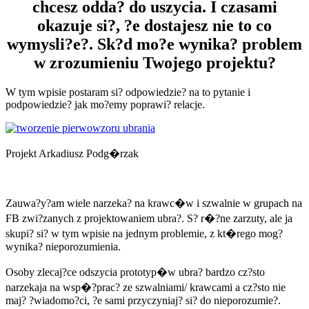
chcesz odda? do uszycia. I czasami
okazuje si?, ?e dostajesz nie to co
wymysli?e?. Sk?d mo?e wynika? problem
w zrozumieniu Twojego projektu?
W tym wpisie postaram si? odpowiedzie? na to pytanie i
podpowiedzie? jak mo?emy poprawi? relacje.
Projekt Arkadiusz Podg�rzak
Zauwa?y?am wiele narzeka? na krawc�w i szwalnie w grupach na
FB zwi?zanych z projektowaniem ubra?. S? r�?ne zarzuty, ale ja
skupi? si? w tym wpisie na jednym problemie, z kt�rego mog?
wynika? nieporozumienia.
Osoby zlecaj?ce odszycia prototyp�w ubra? bardzo cz?sto
narzekaja na wsp�?prac? ze szwalniami/ krawcami a cz?sto nie
maj? ?wiadomo?ci, ?e sami przyczyniaj? si? do nieporozumie?.