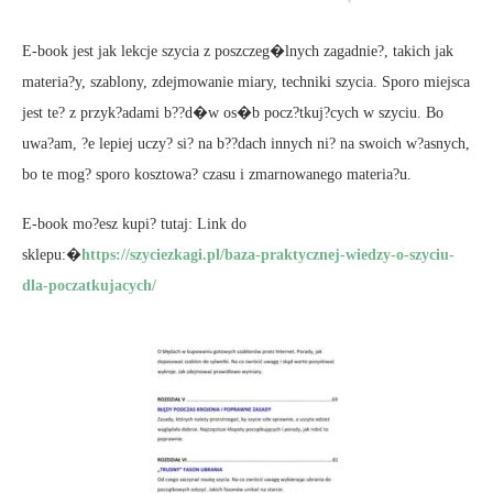
E-book jest jak lekcje szycia z poszczeg�lnych zagadnie?, takich jak
materia?y, szablony, zdejmowanie miary, techniki szycia. Sporo miejsca
jest te? z przyk?adami b??d�w os�b pocz?tkuj?cych w szyciu. Bo
uwa?am, ?e lepiej uczy? si? na b??dach innych ni? na swoich w?asnych,
bo te mog? sporo kosztowa? czasu i zmarnowanego materia?u.
E-book mo?esz kupi? tutaj: Link do
sklepu:�
https://szyciezkagi.pl/baza-praktycznej-wiedzy-o-szyciu-
dla-poczatkujacych/