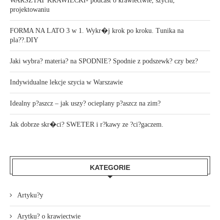
WARSZTAT KRAWIECKI- podcast o krawiectwie, szyciu,
projektowaniu
FORMA NA LATO 3 w 1. Wykr�j krok po kroku. Tunika na
pla??.DIY
Jaki wybra? materia? na SPODNIE? Spodnie z podszewk? czy bez?
Indywidualne lekcje szycia w Warszawie
Idealny p?aszcz – jak uszy? ocieplany p?aszcz na zim?
Jak dobrze skr�ci? SWETER i r?kawy ze ?ci?gaczem.
KATEGORIE
Artyku?y
Arytku? o krawiectwie