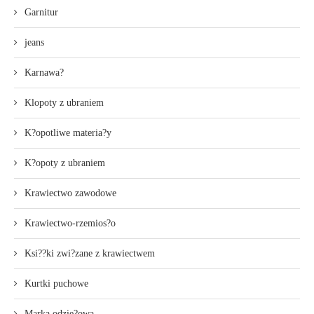
Garnitur
jeans
Karnawa?
Klopoty z ubraniem
K?opotliwe materia?y
K?opoty z ubraniem
Krawiectwo zawodowe
Krawiectwo-rzemios?o
Ksi??ki zwi?zane z krawiectwem
Kurtki puchowe
Marka odzie?owa