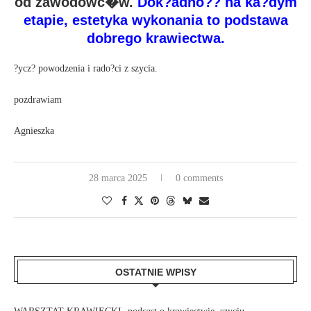
od zawodowc�w.
Dok?adno?? na ka?dym
etapie, estetyka wykonania to podstawa
dobrego krawiectwa.
?ycz? powodzenia i rado?ci z szycia.
pozdrawiam
Agnieszka
28 marca 2025
0 comments
OSTATNIE WPISY