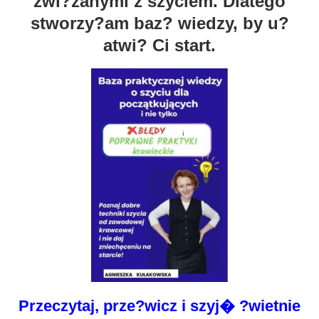
zwi?zanymi z szyciem. Dlatego
stworzy?am baz? wiedzy, by u?
atwi? Ci start.
Przeczytaj, prze?wicz i szyj� ?wietnie