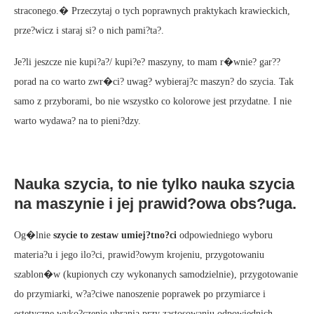
straconego.� Przeczytaj o tych poprawnych praktykach krawieckich,
prze?wicz i staraj si? o nich pami?ta?.
Je?li jeszcze nie kupi?a?/ kupi?e? maszyny, to mam r�wnie? gar??
porad na co warto zwr�ci? uwag? wybieraj?c maszyn? do szycia. Tak
samo z przyborami, bo nie wszystko co kolorowe jest przydatne. I nie
warto wydawa? na to pieni?dzy.
Nauka szycia, to nie tylko nauka szycia
na maszynie i jej prawid?owa obs?uga.
Og�lnie
szycie to zestaw umiej?tno?ci
odpowiedniego wyboru
materia?u i jego ilo?ci, prawid?owym krojeniu, przygotowaniu
szablon�w (kupionych czy wykonanych samodzielnie), przygotowanie
do przymiarki, w?a?ciwe nanoszenie poprawek po przymiarce i
estetyczne wyko?czenie ubrania przy zastosowaniu odpowiednich