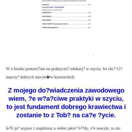
W e-booku postawi?am na praktyczn? edukacj? w szyciu, bo chc? Ci?
nauczy? dobrych nawyk�w krawieckich.
Z mojego do?wiadczenia zawodowego
wiem, ?e w?a?ciwe praktyki w szyciu,
to jest fundament dobrego krawiectwa i
zostanie to z Tob? na ca?e ?ycie.
Je?li ju? szyjesz i znajdziesz u siebie jakie? b??dy, z?e nawyki, to nic