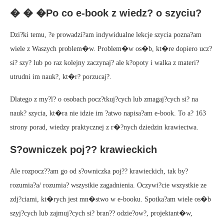
� � �Po co e-book z wiedz? o szyciu?
Dzi?ki temu, ?e prowadzi?am indywidualne lekcje szycia pozna?am
wiele z Waszych problem�w. Problem�w os�b, kt�re dopiero ucz?
si? szy? lub po raz kolejny zaczynaj? ale k?opoty i walka z materi?
utrudni im nauk?, kt�r? porzucaj?.
Dlatego z my?l? o osobach pocz?tkuj?cych lub zmagaj?cych si? na
nauk? szycia, kt�ra nie idzie im ?atwo napisa?am e-book. To a? 163
strony porad, wiedzy praktycznej z r�?nych dziedzin krawiectwa.
S?owniczek poj?? krawieckich
Ale rozpocz??am go od s?owniczka poj?? krawieckich, tak by?
rozumia?a/ rozumia? wszystkie zagadnienia. Oczywi?cie wszystkie ze
zdj?ciami, kt�rych jest mn�stwo w e-booku. Spotka?am wiele os�b
szyj?cych lub zajmuj?cych si? bran?? odzie?ow?, projektant�w,