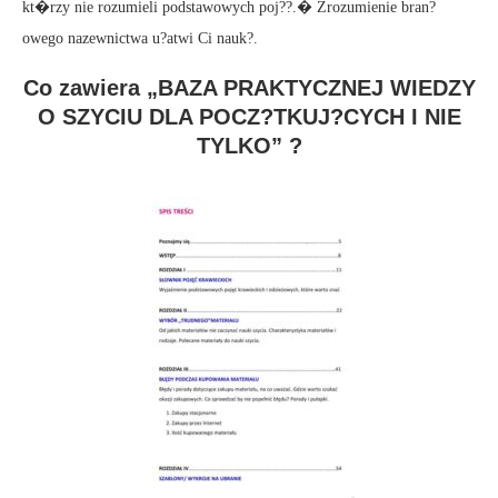
kt�rzy nie rozumieli podstawowych poj??.� Zrozumienie bran?
owego nazewnictwa u?atwi Ci nauk?.
Co zawiera „BAZA PRAKTYCZNEJ WIEDZY
O SZYCIU DLA POCZ?TKUJ?CYCH I NIE
TYLKO” ?