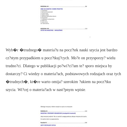
Wyb�r �trudnego� materia?u na pocz?tek nauki szycia jest bardzo
cz?stym przypadkiem u pocz?tkuj?cych. Mo?e on przysporzy? wielu
trudno?ci. Dlatego w publikacji po?wi?ci?am te? sporo miejsca by
dostarczy? Ci wiedzy o materia?ach, podstawowych rodzajach oraz tych
�trudnych�, kt�re warto omija? szerokim ?ukiem na pocz?tku
szycia. Wi?cej o materia?ach w nast?pnym wpisie.