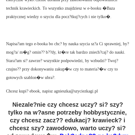
technik krawieckich. To wszystko znajdziesz w e-booku �Baza
praktycznej wiedzy o szyciu dla pocz?tkuj?cych i nie tylko�.
Napisa?am tego e-booka bo chc? by nauka szycia sz?a Ci sprawniej, by?
mog?a/ m�g? omin?? b??dy, kt�re tak bardzo zniech?caj? do nauki.
Stara?am si? zawrze? wszystkie podpowiedzi, by wzbudzi? Twoj?
czujno?? przy dokonywaniu zakup�w czy to materia?�w czy to
gotowych szablon�w ubra?.
Chcesz kupi? ebook, napisz agnieszka@szyciezkagi.pl
Niezale?nie czy chcesz uczy? si? szy?
tylko na w?asne potrzeby hobbystycznie,
czy chcesz zacz?? edukacj? krawieck? i
chcesz szy? zawodowo, warto uczy? si?