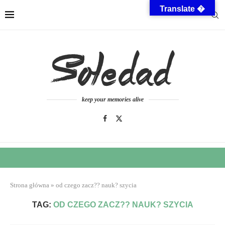
Translate �
keep your memories alive
Strona główna
»
od czego zacz?? nauk? szycia
TAG:
OD CZEGO ZACZ?? NAUK? SZYCIA