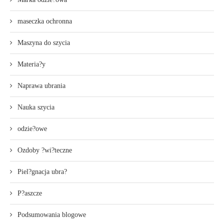
maseczka ochronna
Maszyna do szycia
Materia?y
Naprawa ubrania
Nauka szycia
odzie?owe
Ozdoby ?wi?teczne
Piel?gnacja ubra?
P?aszcze
Podsumowania blogowe