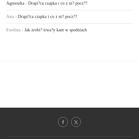
Agnieszka
-
Drapi?ca czapka i co z ni? pocz??.
Asia
-
Drapi?ca czapka i co z ni? pocz??.
Ewelina
-
Jak zrobi? trwa?y kant w spodniach