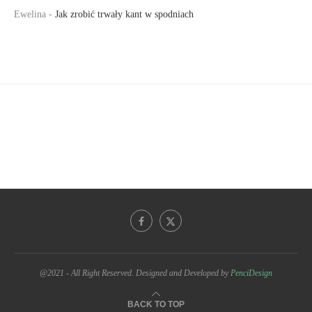
Ewelina
-
Jak zrobić trwały kant w spodniach
@2021 - All Right Reserved. Designed and Developed by
PenciDesign
BACK TO TOP