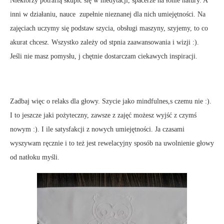
Niektórzy potrafią skupić się w medytacji, spacerze na łonie natury. A
inni w działaniu, nauce zupełnie nieznanej dla nich umiejętności. Na
zajęciach uczymy się podstaw szycia, obsługi maszyny, szyjemy, to co
akurat chcesz. Wszystko zależy od stpnia zaawansowania i wizji :).
Jeśli nie masz pomysłu, j chętnie dostarczam ciekawych inspiracji.
Zadbaj więc o relaks dla głowy. Szycie jako mindfulnes,s czemu nie :).
I to jeszcze jaki pożyteczny, zawsze z zajęć możesz wyjść z czymś
nowym :). I ile satysfakcji z nowych umiejętności. Ja czasami
wyszywam ręcznie i to też jest rewelacyjny sposób na uwolnienie głowy
od natłoku myśli.