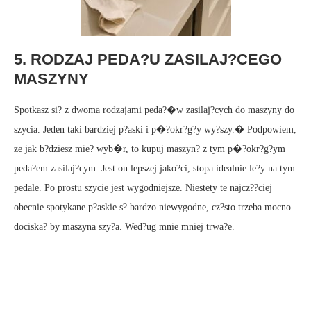
5. RODZAJ PEDA?U ZASILAJ?CEGO
MASZYNY
Spotkasz si? z dwoma rodzajami peda?�w zasilaj?cych do maszyny do
szycia. Jeden taki bardziej p?aski i p�?okr?g?y wy?szy.� Podpowiem,
ze jak b?dziesz mie? wyb�r, to kupuj maszyn? z tym p�?okr?g?ym
peda?em zasilaj?cym. Jest on lepszej jako?ci, stopa idealnie le?y na tym
pedale. Po prostu szycie jest wygodniejsze. Niestety te najcz??ciej
obecnie spotykane p?askie s? bardzo niewygodne, cz?sto trzeba mocno
dociska? by maszyna szy?a. Wed?ug mnie mniej trwa?e.