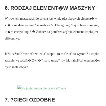
6. RODZAJ ELEMENT�W MASZYNY
W nowych maszynach do szycia jest wiele plastikowych element�w,
kt�re na d?u?sz? met? s? nietrwa?e. Dlatego ogl?daj dobrze maszyn?,
kt�ra chcesz kupi?.� Zobacz na poni?sze zdj?cie element stopki jest
silikonowy.
Je?li cz?sto b?dzie si? zmienia? stopki, to mo?e si? to wyrobi? i stopka
zacznie wypada?.� Zwr�? na to uwag?, by jak najwi?cej element�w
by?o metalowych.
7. ?CIEGI OZDOBNE