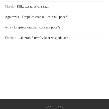
Marek
-
Kilka zasad szycia ?agli
Agnieszka
-
Drapi?ca czapka i co z ni? pocz??.
Asia
-
Drapi?ca czapka i co z ni? pocz??.
Ewelina
-
Jak zrobi? trwa?y kant w spodniach