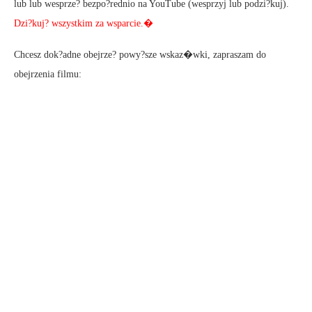
lub lub wesprze? bezpo?rednio na YouTube (wesprzyj lub podzi?kuj).
Dzi?kuj? wszystkim za wsparcie.�
Chcesz dok?adne obejrze? powy?sze wskaz�wki, zapraszam do
obejrzenia filmu: