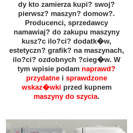
dy kto zamierza kupi? swoj?
pierwsz? maszyn? domow?.
Producenci, sprzedawcy
namawiaj? do zakupu maszyny
kusz?c ilo?ci? dodatk�w,
estetyczn? grafik? na maszynach,
ilo?ci? ozdobnych ?cieg�w. W
tym wpisie podam
naprawd?
przydatne
i
sprawdzone
wskaz�wki
przed kupnem
maszyny do szycia
.