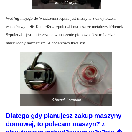
wahad?owym
Wed?ug mojego do?wiadczenia lepsza jest maszyna z chwytaczem
wahad?owym.� Ta opr�cz szpuleczki ma jeszcze metalowy b?benek.
Szpuleczka jest umieszczona w maszynie pionowo. Jest to bardziej
niezawodny mechanizm. A dodatkowo trwalszy.
B?benek i szpulka
Dlatego gdy planujesz zakup maszyny
domowej, to polecam maszyn? z