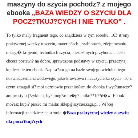
maszyny do szycia pochodz? z mojego
ebooka
„BAZA WIEDZY O SZYCIU DLA
POCZ?TKUJ?CYCH I NIE TYLKO” .
To tylko ma?y fragment tego, co znajdziesz w tym ebooku. 163 strony
praktycznej wiedzy o szyciu, materia?ach , szablonach, zdejmowaniu
miary,� krojeniu, technikach szycia, niezb?dnych przyborach. Je?li
chcesz postawi? na dobre, sprawdzone podstawy w szyciu, przeczytaj
koniecznie ten ebook. Napisa?am go na bazie swojego wieloletniego
do?wiadczenia zawodowego, jako krawcowa i nauczycielka szycia. To z
czym zmagali si? moi uczniowie przenios?am do ebooka i wyt?umaczy?
am prostym j?zykiem, by? mog?a/ m�g? unikn?? b??d�w. Ebook
mo?esz kupi? pisz?c mi maila: sklep@szyciezkagi.pl . Wi?cej
informacji znajdziesz na stronie:�
Baza praktycznej wiedzy o szyciu
dla pocz?tkuj?cych