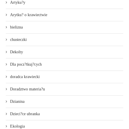
Artyku?y
Arytku? o krawiectwie
bielizna
chusteczki
Dekolty
Dla pocz?tkuj?cych
doradca krawiecki
Doradztwo materia?u
Dzianina
Dzieci?ce ubranka
Ekologia