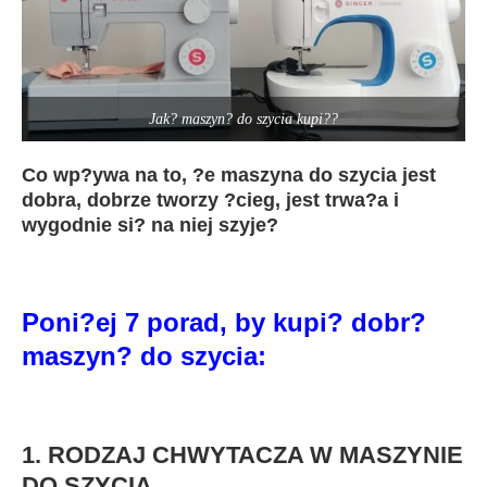
Jak? maszyn? do szycia kupi??
Co wp?ywa na to, ?e maszyna do szycia jest
dobra, dobrze tworzy ?cieg, jest trwa?a i
wygodnie si? na niej szyje?
Poni?ej 7 porad, by kupi? dobr?
maszyn? do szycia:
1. RODZAJ CHWYTACZA W MASZYNIE
DO SZYCIA