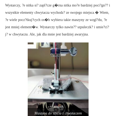
Wystarczy, ?e nitka si? zapl?cze g�rna nitka mo?e bardziej poci?gn?? i
wszystkie elementy chwytacza wychodz? ze swojego miejsca.� Wiem,
?e wiele pocz?tkuj?cych os�b wybiera takie maszyny ze wzgl?du, ?e
jest mniej element�w. Wystarczy tylko nawin?? szpuleczk? i umie?ci?
j? w chwytaczu. Ale, jak dla mnie jest bardziej awaryjna.
Maszyna do szycia z chwytaczem