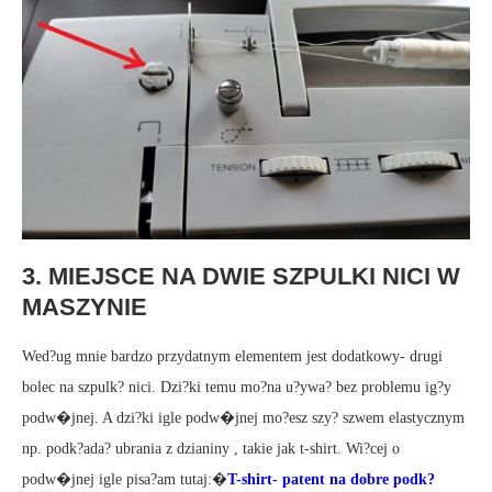
3. MIEJSCE NA DWIE SZPULKI NICI W
MASZYNIE
Wed?ug mnie bardzo przydatnym elementem jest dodatkowy- drugi
bolec na szpulk? nici. Dzi?ki temu mo?na u?ywa? bez problemu ig?y
podw�jnej. A dzi?ki igle podw�jnej mo?esz szy? szwem elastycznym
np. podk?ada? ubrania z dzianiny , takie jak t-shirt. Wi?cej o
podw�jnej igle pisa?am tutaj:�
T-shirt- patent na dobre podk?