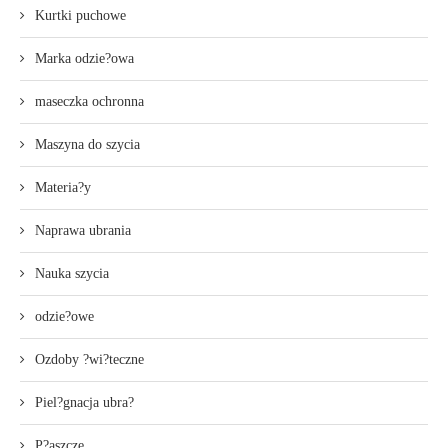
Kurtki puchowe
Marka odzie?owa
maseczka ochronna
Maszyna do szycia
Materia?y
Naprawa ubrania
Nauka szycia
odzie?owe
Ozdoby ?wi?teczne
Piel?gnacja ubra?
P?aszcze