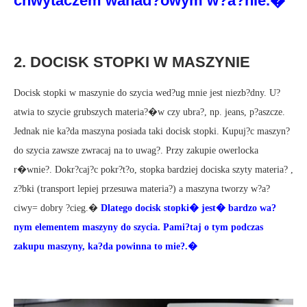
chwytaczem wahad?owym w?a?nie.�
2. DOCISK STOPKI W MASZYNIE
Docisk stopki w maszynie do szycia wed?ug mnie jest niezb?dny. U?
atwia to szycie grubszych materia?�w czy ubra?, np. jeans, p?aszcze.
Jednak nie ka?da maszyna posiada taki docisk stopki. Kupuj?c maszyn?
do szycia zawsze zwracaj na to uwag?. Przy zakupie owerlocka
r�wnie?. Dokr?caj?c pokr?t?o, stopka bardziej dociska szyty materia? ,
z?bki (transport lepiej przesuwa materia?) a maszyna tworzy w?a?
ciwy= dobry ?cieg.�
Dlatego docisk stopki� jest� bardzo wa?
nym elementem maszyny do szycia. Pami?taj o tym podczas
zakupu maszyny, ka?da powinna to mie?.�