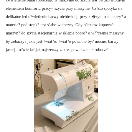
O?wietlenie blatu roboczego w maszynie do szycia jest bardzo istotnym
elementem komfortu pracy= szycia przy maszynie. Cz?sto spotyka si?
delikatne led o?wietlenie barwy niebieskiej, przy kt�rym trudno szy? a
materia? pod stopk? jest s?abo widoczny. Gdy b?dziesz kupowa?
maszyn? do szycia stacjonarnie w sklepie popro? o w??czenie maszyny,
by zobaczy? jakie jest ?wiat?o. ?wiat?o powinno by? mocne, barwy
jasnej i o?wietla? jak najszerszy zakres powierzchni? robocz?.