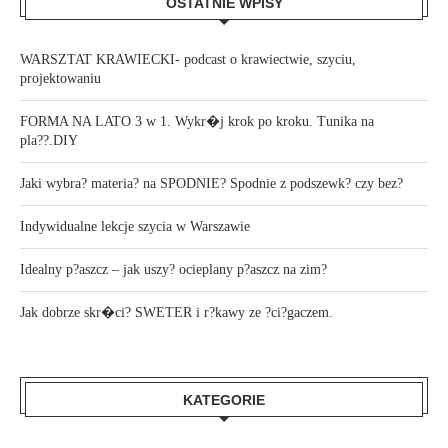
OSTATNIE WPISY
WARSZTAT KRAWIECKI- podcast o krawiectwie, szyciu,
projektowaniu
FORMA NA LATO 3 w 1. Wykr�j krok po kroku. Tunika na
pla??.DIY
Jaki wybra? materia? na SPODNIE? Spodnie z podszewk? czy bez?
Indywidualne lekcje szycia w Warszawie
Idealny p?aszcz – jak uszy? ocieplany p?aszcz na zim?
Jak dobrze skr�ci? SWETER i r?kawy ze ?ci?gaczem.
KATEGORIE