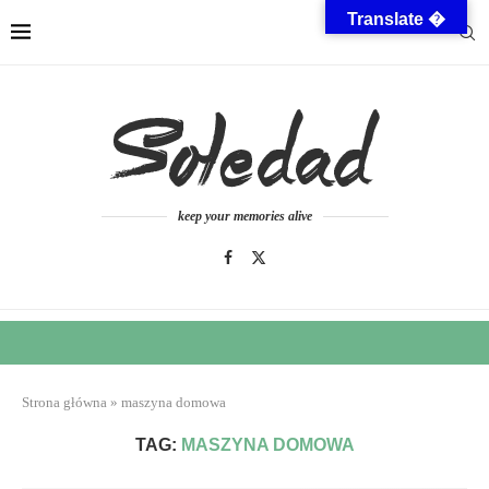
Translate �
keep your memories alive
Strona główna
»
maszyna domowa
TAG:
MASZYNA DOMOWA