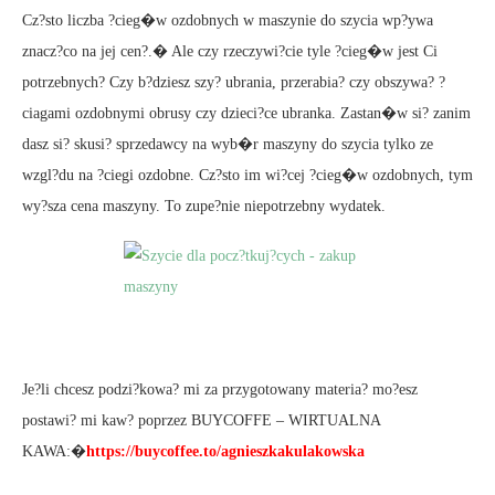
Cz?sto liczba ?cieg�w ozdobnych w maszynie do szycia wp?ywa
znacz?co na jej cen?.� Ale czy rzeczywi?cie tyle ?cieg�w jest Ci
potrzebnych? Czy b?dziesz szy? ubrania, przerabia? czy obszywa? ?
ciagami ozdobnymi obrusy czy dzieci?ce ubranka. Zastan�w si? zanim
dasz si? skusi? sprzedawcy na wyb�r maszyny do szycia tylko ze
wzgl?du na ?ciegi ozdobne. Cz?sto im wi?cej ?cieg�w ozdobnych, tym
wy?sza cena maszyny. To zupe?nie niepotrzebny wydatek.
Je?li chcesz podzi?kowa? mi za przygotowany materia? mo?esz
postawi? mi kaw? poprzez BUYCOFFE – WIRTUALNA
KAWA:�
https://buycoffee.to/agnieszkakulakowska