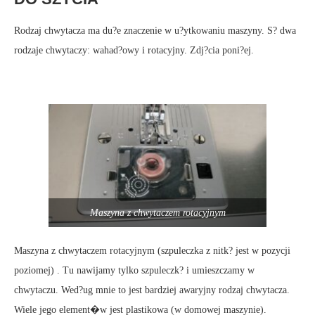
Rodzaj chwytacza ma du?e znaczenie w u?ytkowaniu maszyny. S? dwa
rodzaje chwytaczy: wahad?owy i rotacyjny. Zdj?cia poni?ej.
Maszyna z chwytaczem rotacyjnym
Maszyna z chwytaczem rotacyjnym (szpuleczka z nitk? jest w pozycji
poziomej) . Tu nawijamy tylko szpuleczk? i umieszczamy w
chwytaczu. Wed?ug mnie to jest bardziej awaryjny rodzaj chwytacza.
Wiele jego element�w jest plastikowa (w domowej maszynie).