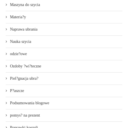
Maszyna do szycia
Materia?y
Naprawa ubrania
Nauka szycia
odzie?owe
Ozdoby ?wi?teczne
Piel?gnacja ubra?
P?aszcze
Podsumowania blogowe
pomys? na prezent
Poprawki koszuli