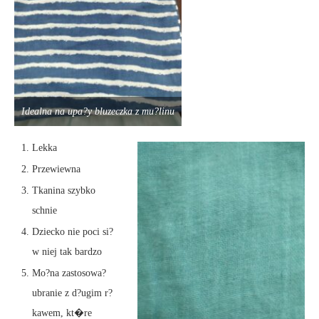
Idealna na upa?y bluzeczka z mu?linu
Lekka
Przewiewna
Tkanina szybko
schnie
Dziecko nie poci si?
w niej tak bardzo
Mo?na zastosowa?
ubranie z d?ugim r?
kawem, kt�re