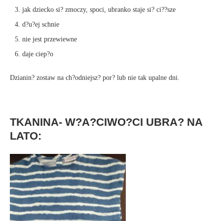
jak dziecko si? zmoczy, spoci, ubranko staje si? ci??sze
d?u?ej schnie
nie jest przewiewne
daje ciep?o
Dzianin? zostaw na ch?odniejsz? por? lub nie tak upalne dni.
TKANINA- W?A?CIWO?CI UBRA? NA
LATO: