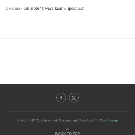
Ewelina
-
Jak zrobi? trwa?y kant w spodniach
@2021 - All Right Reserved. Designed and Developed by
PenciDesign
BACK TO TOP