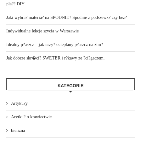
pla??.DIY
Jaki wybra? materia? na SPODNIE? Spodnie z podszewk? czy bez?
Indywidualne lekcje szycia w Warszawie
Idealny p?aszcz – jak uszy? ocieplany p?aszcz na zim?
Jak dobrze skr�ci? SWETER i r?kawy ze ?ci?gaczem.
KATEGORIE
Artyku?y
Arytku? o krawiectwie
bielizna