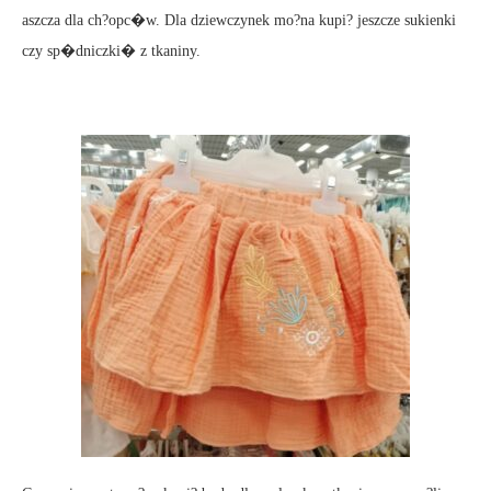
aszcza dla ch?opc�w. Dla dziewczynek mo?na kupi? jeszcze sukienki
czy sp�dniczki� z tkaniny.