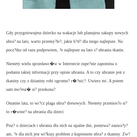
Gdy przygotowujesz dziecko na wakacje lub planujesz zakupy nowych
ubra? na lato, warto przemy?le?, jakie b?d? dla niego najlepsze. Na
pocz?tku od razu podpowiem, ?e najlepsze na lato s? ubrania tkanin.
Niestety wielu sprzedawc�w w Internecie zupe?nie zapomina o
podaniu takiej informacji przy opisie ubrania. A to czy ubranie jest z
tkaniny czy z dzianiny robi ogromn? r�?nic?. Uwierz mi. A potem
sam mo?esz� si? przekona?.
Ostatnie lata, to wr?cz plaga ubra? dresowych. Niestety przenios?o si?
to r�wnie? na ubrania dla dzieci.
Pisz? o dzieciach i ubrania dla nich na upalne dni, poniewa? zauwa?y?
am, ?e dla nich jest wi?kszy problem z kupieniem ubra? z tkaniny. Zw?