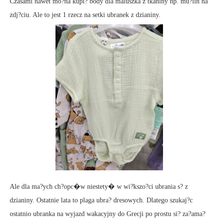
Czasami nawet mo?na kupi? body dla maluszka z tkaniny np. mu?lin na
zdj?ciu. Ale to jest 1 rzecz na setki ubranek z dzianiny.
Ale dla ma?ych ch?opc�w niestety� w wi?kszo?ci ubrania s? z
dzianiny. Ostatnie lata to plaga ubra? dresowych. Dlatego szukaj?c
ostatnio ubranka na wyjazd wakacyjny do Grecji po prostu si? za?ama?