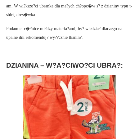
am. W wi?kszo?ci ubranka dla ma?ych ch?opc�w s? z dzianiny typu t-
shirt, dres�wka.
Podam ci r�?nice mi?dzy materia?ami, by? wiedzia? dlaczego na
upalne dni rekomenduj? wy??cznie tkanin?.
DZIANINA – W?A?CIWO?CI UBRA?: