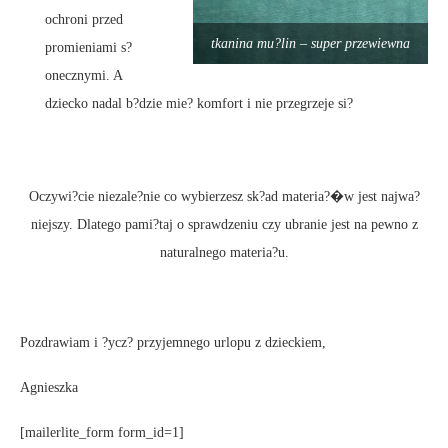
ochroni przed
tkanina mu?lin – super przewiewna
promieniami s?
onecznymi. A
dziecko nadal b?dzie mie? komfort i nie przegrzeje si?
Oczywi?cie niezale?nie co wybierzesz sk?ad materia?�w jest najwa?
niejszy. Dlatego pami?taj o sprawdzeniu czy ubranie jest na pewno z
naturalnego materia?u.
Pozdrawiam i ?ycz? przyjemnego urlopu z dzieckiem,
Agnieszka
[mailerlite_form form_id=1]