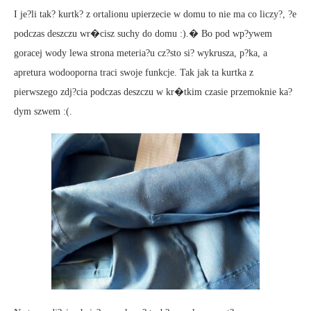
I je?li tak? kurtk? z ortalionu upierzecie w domu to nie ma co liczy?, ?e
podczas deszczu wr�cisz suchy do domu :).� Bo pod wp?ywem
goracej wody lewa strona meteria?u cz?sto si? wykrusza, p?ka, a
apretura wodooporna traci swoje funkcje. Tak jak ta kurtka z
pierwszego zdj?cia podczas deszczu w kr�tkim czasie przemoknie ka?
dym szwem :(.