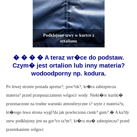
Podklejone szwy w kurtce z
ortalionu
� � � � A teraz wr�ce do podstaw.
Czym� jest ortalion lub inny materia?
wodoodporny np. kodura.
Po lewej stronie posiada apretur?, pow?ok?, kt�ra zabezpiecza
materia? przed przepuszczaniem wilgoci/ wody. Niekt�re kurtki�
przeznaczone na trudne warunki atmosferyczne s? szyte z materia?u,
kt�rego lewa strona wygl?da jak powleczona cienk? gum?.� A ka?dy
szew podklejony jest na gor?co ta?m?, kt�ra ma� zabezpiecza? przed
przenikaniem wilgoci.