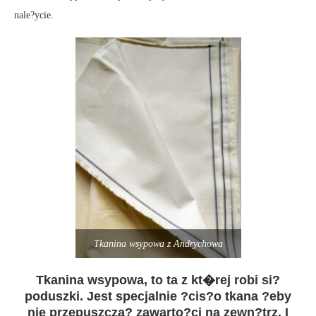
nale?ycie.
Tkanina wsypowa z Andrychowa
Tkanina wsypowa, to ta z kt�rej robi si?
poduszki. Jest specjalnie ?cis?o tkana ?eby
nie przepuszcza? zawarto?ci na zewn?trz. I