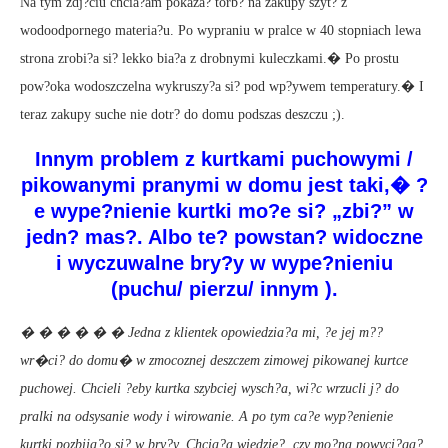
Na tym zdj?ciu chcia?am pokaza? torb? na zakupy szyt? z
wodoodpornego materia?u. Po wypraniu w pralce w 40 stopniach lewa
strona zrobi?a si? lekko bia?a z drobnymi kuleczkami.� Po prostu
pow?oka wodoszczelna wykruszy?a si? pod wp?ywem temperatury.� I
teraz zakupy suche nie dotr? do domu podszas deszczu ;).
Innym problem z kurtkami puchowymi /
pikowanymi pranymi w domu jest taki,� ?
e wype?nienie kurtki mo?e si? „zbi?” w
jedn? mas?. Albo te? powstan? widoczne
i wyczuwalne bry?y w wype?nieniu
(puchu/ pierzu/ innym ).
� � � � � � Jedna z klientek opowiedzia?a mi, ?e jej m??
wr�ci? do domu� w zmocoznej deszczem zimowej pikowanej kurtce
puchowej. Chcieli ?eby kurtka szybciej wysch?a, wi?c wrzucli j? do
pralki na odsysanie wody i wirowanie. A po tym ca?e wyp?enienie
kurtki pozbija?o si? w bry?y. Chcia?a wiedzie?, czy mo?na powyci?ga?