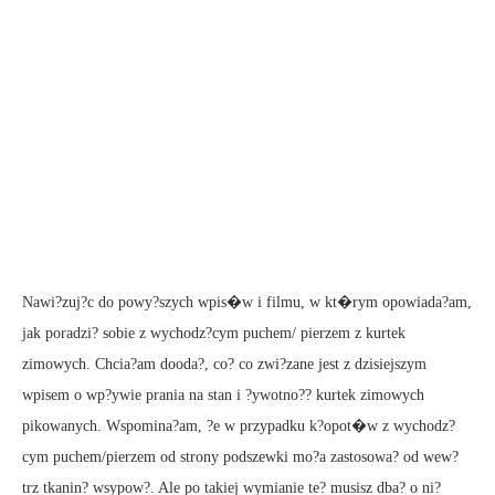
Nawi?zuj?c do powy?szych wpis�w i filmu, w kt�rym opowiada?am,
jak poradzi? sobie z wychodz?cym puchem/ pierzem z kurtek
zimowych. Chcia?am dooda?, co? co zwi?zane jest z dzisiejszym
wpisem o wp?ywie prania na stan i ?ywotno?? kurtek zimowych
pikowanych. Wspomina?am, ?e w przypadku k?opot�w z wychodz?
cym puchem/pierzem od strony podszewki mo?a zastosowa? od wew?
trz tkanin? wsypow?. Ale po takiej wymianie te? musisz dba? o ni?