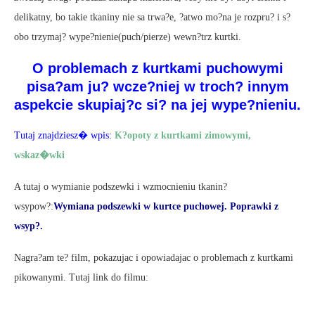
delikatny, bo takie tkaniny nie sa trwa?e, ?atwo mo?na je rozpru? i s?
obo trzymaj? wype?nienie(puch/pierze) wewn?trz kurtki.
O problemach z kurtkami puchowymi
pisa?am ju? wcze?niej w troch? innym
aspekcie skupiaj?c si? na jej wype?nieniu.
Tutaj znajdziesz� wpis:
K?opoty z kurtkami zimowymi,
wskaz�wki
A tutaj o wymianie podszewki i wzmocnieniu tkanin?
wsypow?:
Wymiana podszewki w kurtce puchowej. Poprawki z
wsyp?.
Nagra?am te? film, pokazujac i opowiadajac o problemach z kurtkami
pikowanymi. Tutaj link do filmu: