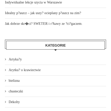
Indywidualne lekcje szycia w Warszawie
Idealny p?aszcz – jak uszy? ocieplany p?aszcz na zim?
Jak dobrze skr�ci? SWETER i r?kawy ze ?ci?gaczem.
KATEGORIE
Artyku?y
Arytku? o krawiectwie
bielizna
chusteczki
Dekolty