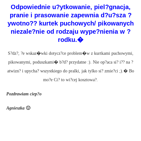
Odpowiednie u?ytkowanie, piel?gnacja,
pranie i prasowanie zapewnia d?u?sza ?
ywotno?? kurtek puchowych/ pikowanych
niezale?nie od rodzaju wype?nienia w ?
rodku.�
S?dz?, ?e wskaz�wki dotycz?ce problem�w z kurtkami puchowymi,
pikowanymi, poduszkami� b?d? przydatne :). Nie op?aca si? i?? na ?
atwizn? i upycha? wszystkiego do pralki, jak tylko si? zmie?ci ;).� Bo
mo?e Ci? to wi?cej kosztowa?.
Pozdrawiam ciep?o
Agnieszka
🙂