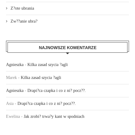
Z?ote ubrania
Zw??anie ubra?
NAJNOWSZE KOMENTARZE
Agnieszka
-
Kilka zasad szycia ?agli
Marek
-
Kilka zasad szycia ?agli
Agnieszka
-
Drapi?ca czapka i co z ni? pocz??.
Asia
-
Drapi?ca czapka i co z ni? pocz??.
Ewelina
-
Jak zrobi? trwa?y kant w spodniach