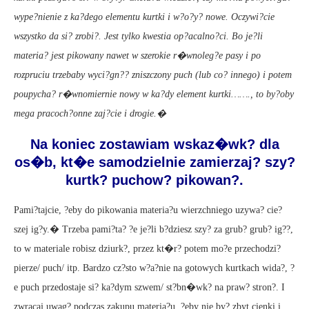
wype?nienie z ka?dego elementu kurtki i w?o?y? nowe. Oczywi?cie
wszystko da si? zrobi?. Jest tylko kwestia op?acalno?ci. Bo je?li
materia? jest pikowany nawet w szerokie r�wnoleg?e pasy i po
rozpruciu trzebaby wyci?gn?? zniszczony puch (lub co? innego) i potem
poupycha? r�wnomiernie nowy w ka?dy element kurtki……., to by?oby
mega pracoch?onne zaj?cie i drogie.�
Na koniec zostawiam wskaz�wk? dla
os�b, kt�e samodzielnie zamierzaj? szy?
kurtk? puchow? pikowan?.
Pami?tajcie, ?eby do pikowania materia?u wierzchniego uzywa? cie?
szej ig?y.� Trzeba pami?ta? ?e je?li b?dziesz szy? za grub? grub? ig??,
to w materiale robisz dziurk?, przez kt�r? potem mo?e przechodzi?
pierze/ puch/ itp. Bardzo cz?sto w?a?nie na gotowych kurtkach wida?, ?
e puch przedostaje si? ka?dym szwem/ st?bn�wk? na praw? stron?. I
zwracaj uwag? podczas zakupu materia?u, ?eby nie by? zbyt cienki i