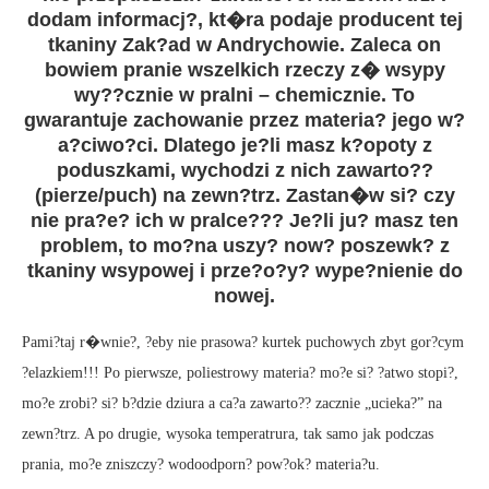
dodam informacj?, kt�ra podaje producent tej
tkaniny Zak?ad w Andrychowie. Zaleca on
bowiem pranie wszelkich rzeczy z� wsypy
wy??cznie w pralni – chemicznie. To
gwarantuje zachowanie przez materia? jego w?
a?ciwo?ci. Dlatego je?li masz k?opoty z
poduszkami, wychodzi z nich zawarto??
(pierze/puch) na zewn?trz. Zastan�w si? czy
nie pra?e? ich w pralce??? Je?li ju? masz ten
problem, to mo?na uszy? now? poszewk? z
tkaniny wsypowej i prze?o?y? wype?nienie do
nowej.
Pami?taj r�wnie?, ?eby nie prasowa? kurtek puchowych zbyt gor?cym
?elazkiem!!! Po pierwsze, poliestrowy materia? mo?e si? ?atwo stopi?,
mo?e zrobi? si? b?dzie dziura a ca?a zawarto?? zacznie „ucieka?” na
zewn?trz. A po drugie, wysoka temperatrura, tak samo jak podczas
prania, mo?e zniszczy? wodoodporn? pow?ok? materia?u.