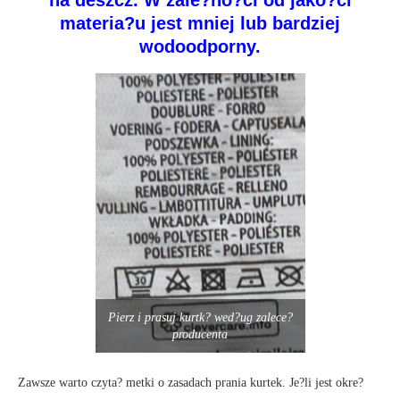
na deszcz. W zale?no?ci od jako?ci
materia?u jest mniej lub bardziej
wodoodporny.
Pierz i prasuj kurtk? wed?ug zalece?
producenta
Zawsze warto czyta? metki o zasadach prania kurtek. Je?li jest okre?