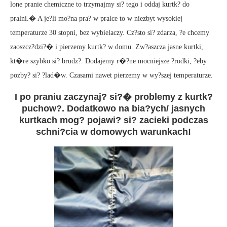
lone pranie chemiczne to trzymajmy si? tego i oddaj kurtk? do
pralni.� A je?li mo?na pra? w pralce to w niezbyt wysokiej
temperaturze 30 stopni, bez wybielaczy. Cz?sto si? zdarza, ?e chcemy
zaoszcz?dzi?� i pierzemy kurtk? w domu. Zw?aszcza jasne kurtki,
kt�re szybko si? brudz?. Dodajemy r�?ne mocniejsze ?rodki, ?eby
pozby? si? ?lad�w. Czasami nawet pierzemy w wy?szej temperaturze.
I po praniu zaczynaj? si?� problemy z kurtk?
puchow?. Dodatkowo na bia?ych/ jasnych
kurtkach mog? pojawi? si? zacieki podczas
schni?cia w domowych warunkach!