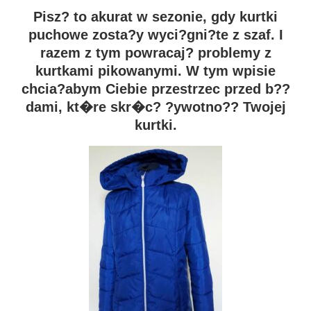
Pisz? to akurat w sezonie, gdy kurtki
puchowe zosta?y wyci?gni?te z szaf. I
razem z tym powracaj? problemy z
kurtkami pikowanymi. W tym wpisie
chcia?abym Ciebie przestrzec przed b??
dami, kt�re skr�c? ?ywotno?? Twojej
kurtki.