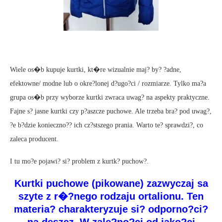
Wiele os�b kupuje kurtki, kt�re wizualnie maj? by? ?adne,
efektowne/ modne lub o okre?lonej d?ugo?ci / rozmiarze. Tylko ma?a
grupa os�b przy wyborze kurtki zwraca uwag? na aspekty praktyczne.
Fajne s? jasne kurtki czy p?aszcze puchowe. Ale trzeba bra? pod uwag?,
?e b?dzie konieczno?? ich cz?stszego prania. Warto te? sprawdzi?, co
zaleca producent.
I tu mo?e pojawi? si? problem z kurtk? puchow?.
Kurtki puchowe (pikowane) zazwyczaj sa
szyte z r�?nego rodzaju ortalionu. Ten
materia? charakteryzuje si? odporno?ci?