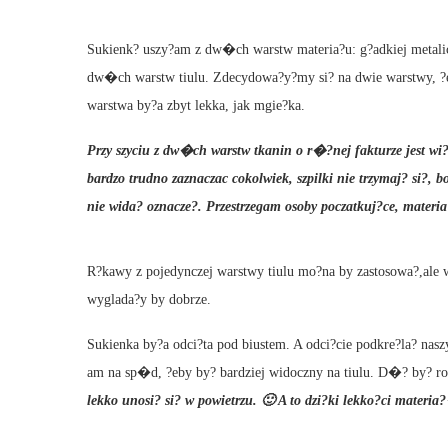
Sukienk? uszy?am z dw�ch warstw materia?u: g?adkiej metalicz
dw�ch warstw tiulu. Zdecydowa?y?my si? na dwie warstwy, ?eb
warstwa by?a zbyt lekka, jak mgie?ka.
Przy szyciu z dw�ch warstw tkanin o r�?nej fakturze jest wi?c
bardzo trudno zaznaczac cokolwiek, szpilki nie trzymaj? si?, b
nie wida? oznacze?. Przestrzegam osoby poczatkuj?ce, materia?
R?kawy z pojedynczej warstwy tiulu mo?na by zastosowa?,ale 
wyglada?y by dobrze.
Sukienka by?a odci?ta pod biustem. A odci?cie podkre?la? nas
am na sp�d, ?eby by? bardziej widoczny na tiulu. D�? by? ro
lekko unosi? si? w powietrzu. 🙂 A to dzi?ki lekko?ci mater