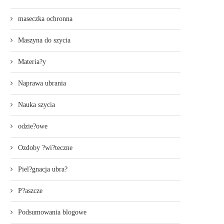
maseczka ochronna
Maszyna do szycia
Materia?y
Naprawa ubrania
Nauka szycia
odzie?owe
Ozdoby ?wi?teczne
Piel?gnacja ubra?
P?aszcze
Podsumowania blogowe