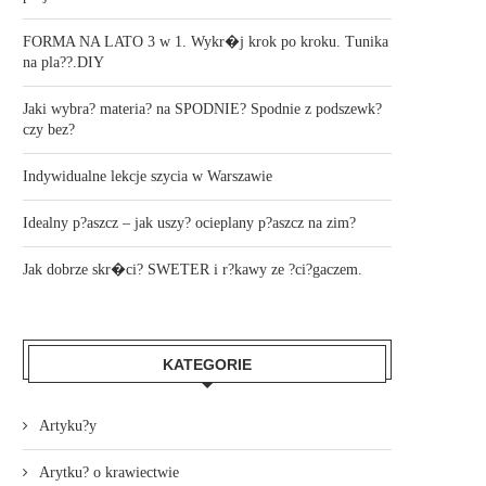
FORMA NA LATO 3 w 1. Wykr�j krok po kroku. Tunika
na pla??.DIY
Jaki wybra? materia? na SPODNIE? Spodnie z podszewk?
czy bez?
Indywidualne lekcje szycia w Warszawie
Idealny p?aszcz – jak uszy? ocieplany p?aszcz na zim?
Jak dobrze skr�ci? SWETER i r?kawy ze ?ci?gaczem.
KATEGORIE
Artyku?y
Arytku? o krawiectwie