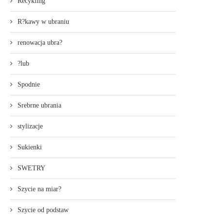
Recykling
R?kawy w ubraniu
renowacja ubra?
?lub
Spodnie
Srebrne ubrania
stylizacje
Sukienki
SWETRY
Szycie na miar?
Szycie od podstaw