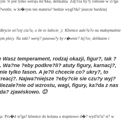
ym ?e jest tylko wersja mi?kka, delikatna. Zdj?cia by?y robione w ci?gu
?wietle, w kt�rym ten materia? bedzie wygl?da? jeszcze bardziej
rycie wi?cej cia?a, o ile to lubicie ;). Klientce zale?a?o na maksymalnie
ym plecy. Na taki? wersj? pasowa?y by r�wnie? lej?ce, delikatne i
Wasz temperament, rodzaj okazji, figur?, tak ?
 Wa?ne ?eby podkre?li? atuty figury, karnacj?,
 nie tylko fason. A je?li chcecie co? ukry?, to
eacj?. Najwa?niejsze ?eby?cie sie czu?y wyj?
iezale?nie od wzrostu, wagi, figury, ka?da z nas
da? zjawiskowo. 🙂
uga. Prz�d si?ga? klientce do kolana a stopniowo d�? wyd?u?a? si? w