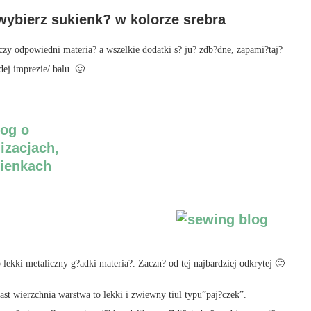
wybierz sukienk? w kolorze srebra
czy odpowiedni materia? a wszelkie dodatki s? ju? zdb?dne, zapami?taj?
ej imprezie/ balu. 🙂
ekki metaliczny g?adki materia?. Zaczn? od tej najbardziej odkrytej 🙂
st wierzchnia warstwa to lekki i zwiewny tiul typu”paj?czek”.