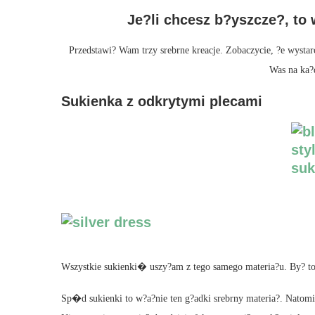
Je?li chcesz b?yszcze?, to 
Przedstawi? Wam trzy srebrne kreacje. Zobaczycie, ?e wystar
Was na ka?d
Sukienka z odkrytymi plecami
Wszystkie sukienki� uszy?am z tego samego materia?u. By? to l
Sp�d sukienki to w?a?nie ten g?adki srebrny materia?. Natomia