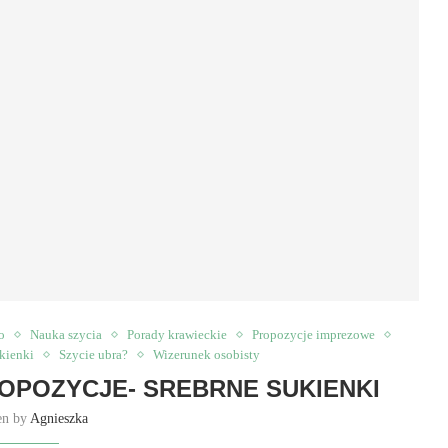
o
Nauka szycia
Porady krawieckie
Propozycje imprezowe
kienki
Szycie ubra?
Wizerunek osobisty
ROPOZYCJE- SREBRNE SUKIENKI
en by
Agnieszka