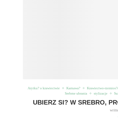
Arytku? o krawiectwie
Karnawa?
Krawiectwo-rzemios?
Srebrne ubrania
stylizacje
Su
UBIERZ SI? W SREBRO, P
writt