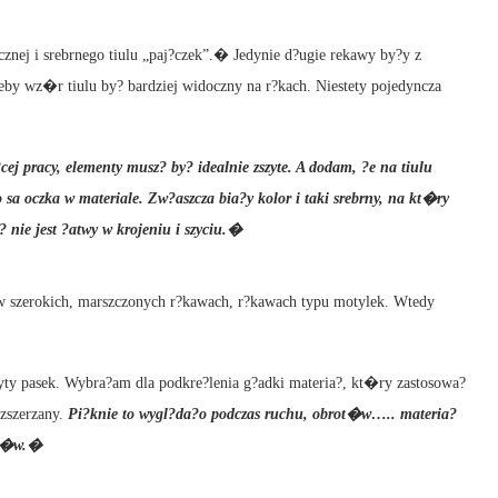
nej i srebrnego tiulu „paj?czek”.� Jedynie d?ugie rekawy by?y z
y wz�r tiulu by? bardziej widoczny na r?kach. Niestety pojedyncza
ej pracy, elementy musz? by? idealnie zszyte. A dodam, ?e na tiulu
o sa oczka w materiale. Zw?aszcza bia?y kolor i taki srebrny, na kt�ry
 nie jest ?atwy w krojeniu i szyciu.�
w szerokich, marszczonych r?kawach, r?kawach typu motylek. Wtedy
zyty pasek. Wybra?am dla podkre?lenia g?adki materia?, kt�ry zastosowa?
zszerzany.
Pi?knie to wygl?da?o podczas ruchu, obrot�w….. materia?
ia?�w.�