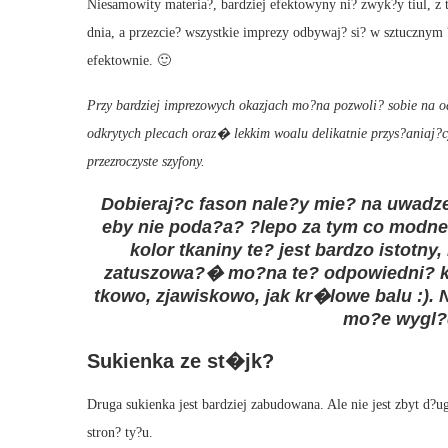
Niesamowity materia?, bardziej efektowyny ni? zwyk?y tiul, z t
dnia, a przezcie? wszystkie imprezy odbywaj? si? w sztucznym 
efektownie. 🙂
Przy bardziej imprezowych okazjach mo?na pozwoli? sobie na odk
odkrytych plecach oraz� lekkim woalu delikatnie przys?aniaj?c
przezroczyste szyfony.
Dobieraj?c fason nale?y mie? na uwadze 
eby nie poda?a? ?lepo za tym co modne.
kolor tkaniny te? jest bardzo istotny,
zatuszowa?� mo?na te? odpowiedni? kr
tkowo, zjawiskowo, jak kr�lowe balu :). N
mo?e wygl?
Sukienka ze st�jk?
Druga sukienka jest bardziej zabudowana. Ale nie jest zbyt d?
stron? ty?u.