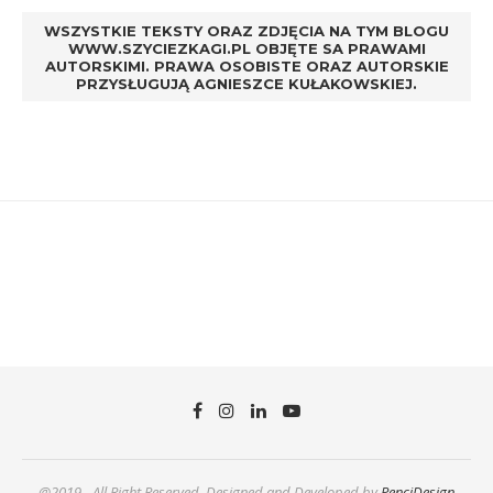
WSZYSTKIE TEKSTY ORAZ ZDJĘCIA NA TYM BLOGU
WWW.SZYCIEZKAGI.PL OBJĘTE SA PRAWAMI
AUTORSKIMI. PRAWA OSOBISTE ORAZ AUTORSKIE
PRZYSŁUGUJĄ AGNIESZCE KUŁAKOWSKIEJ.
@2019 - All Right Reserved. Designed and Developed by
PenciDesign