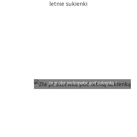
za gruba podszewka pod sukienką !