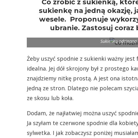
Co zrobić z sukienką, któr
sukienkę na jedną okazję, j
wesele. Proponuje wykorzys
ubranie. Zastosuj coraz 
Sukienka odcinana
Żeby uszyć spodnie z sukienki ważny jest 
idealna. Jej dół skrojony był z prostego k
znajdziemy nitkę prostą. A jest ona istot
jedną ze stron. Dlatego nie polecam szyci
ze skosu lub koła.
Dodam, że najłatwiej można uszyć spodnie
Ja szyłam te czerwone spodnie dla kobiety
sylwetka. I jak zobaczysz poniżej musiał