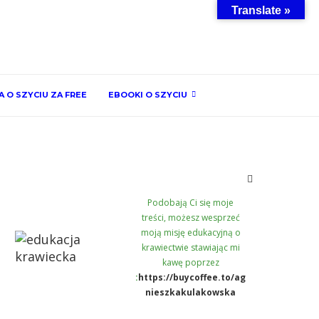
Translate »
 O SZYCIU ZA FREE
EBOOKI O SZYCIU
Podobają Ci się moje
treści, możesz wesprzeć
moją misję edukacyjną o
krawiectwie stawiając mi
kawę poprzez
:
https://buycoffee.to/ag
nieszkakulakowska