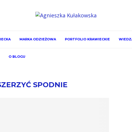
IECKA
MARKA ODZIEŻOWA
PORTFOLIO KRAWIECKIE
WIEDZA
O BLOGU
SZERZYĆ SPODNIE