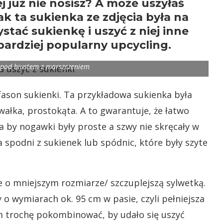
ej już nie nosisz? A może uszyłaś
ak ta sukienka ze zdjęcia była na
tać sukienkę i uszyć z niej inne
bardziej popularny upcycling.
 pod biustem z marszczeniem
fason sukienki. Ta przykładowa sukienka była
awałka, prostokąta. A to gwarantuje, że łatwo
na by nogawki były proste a szwy nie skręcały w
a spodni z sukienek lub spódnic, które były szyte
 o mniejszym rozmiarze/ szczuplejszą sylwetką.
 o wymiarach ok. 95 cm w pasie, czyli pełniejsza
am trochę pokombinować, by udało się uszyć