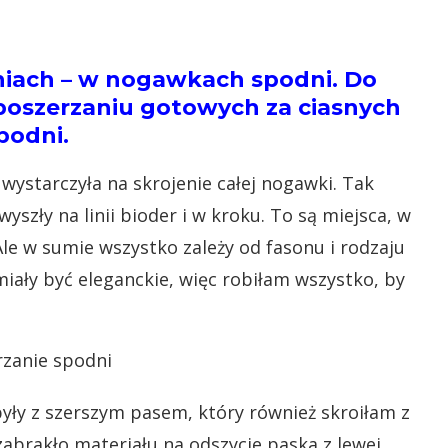
iach – w nogawkach spodni. Do
poszerzaniu gotowych za ciasnych
podni.
 wystarczyła na skrojenie całej nogawki. Tak
szły na linii bioder i w kroku. To są miejsca, w
e w sumie wszystko zależy od fasonu i rodzaju
iały być eleganckie, więc robiłam wszystko, by
ły z szerszym pasem, który również skroiłam z
 zabrakło materiału na odszycie paska z lewej