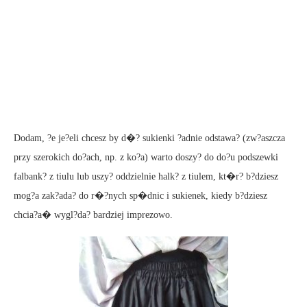
Dodam, ?e je?eli chcesz by d�? sukienki ?adnie odstawa? (zw?aszcza
przy szerokich do?ach, np. z ko?a) warto doszy? do do?u podszewki
falbank? z tiulu lub uszy? oddzielnie halk? z tiulem, kt�r? b?dziesz
mog?a zak?ada? do r�?nych sp�dnic i sukienek, kiedy b?dziesz
chcia?a� wygl?da? bardziej imprezowo.