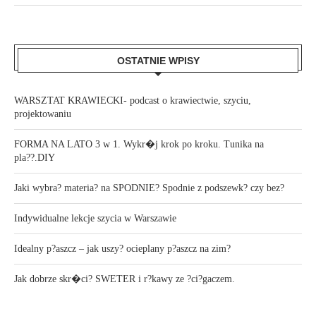
OSTATNIE WPISY
WARSZTAT KRAWIECKI- podcast o krawiectwie, szyciu,
projektowaniu
FORMA NA LATO 3 w 1. Wykr�j krok po kroku. Tunika na
pla??.DIY
Jaki wybra? materia? na SPODNIE? Spodnie z podszewk? czy bez?
Indywidualne lekcje szycia w Warszawie
Idealny p?aszcz – jak uszy? ocieplany p?aszcz na zim?
Jak dobrze skr�ci? SWETER i r?kawy ze ?ci?gaczem.