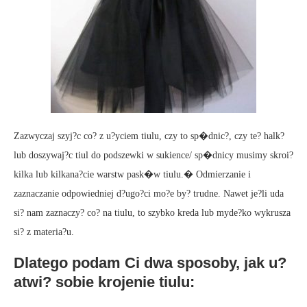
Zazwyczaj szyj?c co? z u?yciem tiulu, czy to sp�dnic?, czy te? halk?
lub doszywaj?c tiul do podszewki w sukience/ sp�dnicy musimy skroi?
kilka lub kilkana?cie warstw pask�w tiulu.� Odmierzanie i
zaznaczanie odpowiedniej d?ugo?ci mo?e by? trudne. Nawet je?li uda
si? nam zaznaczy? co? na tiulu, to szybko kreda lub myde?ko wykrusza
si? z materia?u.
Dlatego podam Ci dwa sposoby, jak u?
atwi? sobie krojenie tiulu: