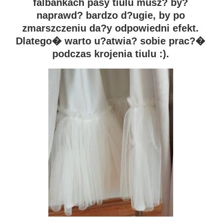
falbankach pasy tiulu musz? by?
naprawd? bardzo d?ugie, by po
zmarszczeniu da?y odpowiedni efekt.
Dlatego� warto u?atwia? sobie prac?�
podczas krojenia tiulu :).