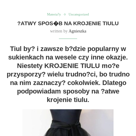
Materia?y
Uncategorized
?ATWY SPOS�B NA KROJENIE TIULU
written by
Agnieszka
Tiul by? i zawsze b?dzie popularny w
sukienkach na wesele czy inne okazje.
Niestety KROJENIE TIULU mo?e
przysporzy? wielu trudno?ci, bo trudno
na nim zaznaczy? cokolwiek. Dlatego
podpowiadam sposoby na ?atwe
krojenie tiulu.