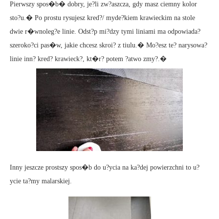
Pierwszy spos�b� dobry, je?li zw?aszcza, gdy masz ciemny kolor
sto?u.� Po prostu rysujesz kred?/ myde?kiem krawieckim na stole
dwie r�wnoleg?e linie. Odst?p mi?dzy tymi liniami ma odpowiada?
szeroko?ci pas�w, jakie chcesz skroi? z tiulu.� Mo?esz te? narysowa?
linie inn? kred? krawieck?, kt�r? potem ?atwo zmy?.�
Inny jeszcze prostszy spos�b do u?ycia na ka?dej powierzchni to u?
ycie ta?my malarskiej.