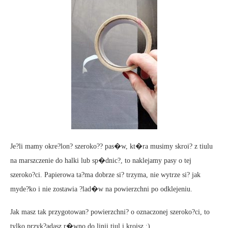
Je?li mamy okre?lon? szeroko?? pas�w, kt�ra musimy skroi? z tiulu
na marszczenie do halki lub sp�dnic?, to naklejamy pasy o tej
szeroko?ci. Papierowa ta?ma dobrze si? trzyma, nie wytrze si? jak
myde?ko i nie zostawia ?lad�w na powierzchni po odklejeniu.
Jak masz tak przygotowan? powierzchni? o oznaczonej szeroko?ci, to
tylko przyk?adasz r�wno do linii tiul i kroisz :).