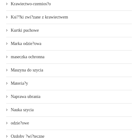
Krawiectwo-rzemios?o
Ksi??ki zwi?zane z krawiectwem
Kurtki puchowe
Marka odzie?owa
maseczka ochronna
Maszyna do szycia
Materia?y
Naprawa ubrania
Nauka szycia
odzie?owe
Ozdoby ?wi?teczne