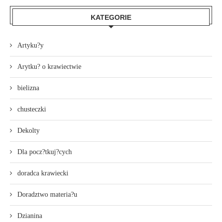
KATEGORIE
Artyku?y
Arytku? o krawiectwie
bielizna
chusteczki
Dekolty
Dla pocz?tkuj?cych
doradca krawiecki
Doradztwo materia?u
Dzianina