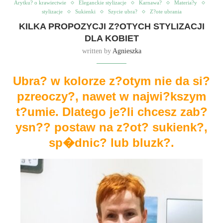
Arytku? o krawiectwie
Eleganckie stylizacje
Karnawa?
Materia?y
stylizacje
Sukienki
Szycie ubra?
Z?ote ubrania
KILKA PROPOZYCJI Z?OTYCH STYLIZACJI
DLA KOBIET
written by
Agnieszka
Ubra? w kolorze z?otym nie da si?
pzreoczy?, nawet w najwi?kszym
t?umie. Dlatego je?li chcesz zab?
ysn?? postaw na z?ot? sukienk?,
sp�dnic? lub bluzk?.