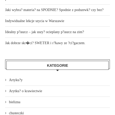
Jaki wybra? materia? na SPODNIE? Spodnie z podszewk? czy bez?
Indywidualne lekcje szycia w Warszawie
Idealny p?aszcz – jak uszy? ocieplany p?aszcz na zim?
Jak dobrze skr�ci? SWETER i r?kawy ze ?ci?gaczem.
KATEGORIE
Artyku?y
Arytku? o krawiectwie
bielizna
chusteczki