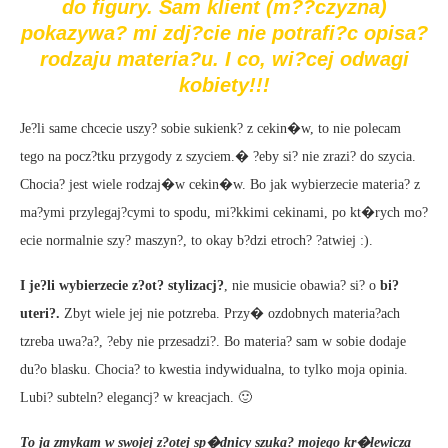
do figury. Sam klient (m??czyzna)
pokazywa? mi zdj?cie nie potrafi?c opisa?
rodzaju materia?u. I co, wi?cej odwagi
kobiety!!!
Je?li same chcecie uszy? sobie sukienk? z cekin�w, to nie polecam
tego na pocz?tku przygody z szyciem.� ?eby si? nie zrazi? do szycia.
Chocia? jest wiele rodzaj�w cekin�w. Bo jak wybierzecie materia? z
ma?ymi przylegaj?cymi to spodu, mi?kkimi cekinami, po kt�rych mo?
ecie normalnie szy? maszyn?, to okay b?dzi etroch? ?atwiej :).
I je?li wybierzecie z?ot? stylizacj?
, nie musicie obawia? si? o
bi?
uteri?.
Zbyt wiele jej nie potzreba. Przy� ozdobnych materia?ach
tzreba uwa?a?, ?eby nie przesadzi?. Bo materia? sam w sobie dodaje
du?o blasku. Chocia? to kwestia indywidualna, to tylko moja opinia.
Lubi? subteln? elegancj? w kreacjach. 🙂
To ja zmykam w swojej z?otej sp�dnicy szuka? mojego kr�lewicza