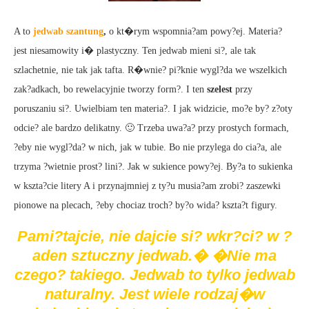
A to
jedwab szantung
,
o kt�rym wspomnia?am powy?ej. Materia?
jest niesamowity i� plastyczny. Ten jedwab mieni si?, ale tak
szlachetnie, nie tak jak tafta. R�wnie? pi?knie wygl?da we wszelkich
zak?adkach, bo rewelacyjnie tworzy form?. I ten
szelest
przy
poruszaniu si?. Uwielbiam ten materia?. I jak widzicie, mo?e by? z?oty
odcie? ale bardzo delikatny. 🙂 Trzeba uwa?a? przy prostych formach,
?eby nie wygl?da? w nich, jak w tubie. Bo nie przylega do cia?a, ale
trzyma ?wietnie prost? lini?. Jak w sukience powy?ej. By?a to sukienka
w kszta?cie litery A i przynajmniej z ty?u musia?am zrobi? zaszewki
pionowe na plecach, ?eby chociaz troch? by?o wida? kszta?t figury.
Pami?tajcie, nie dajcie si? wkr?ci? w ?
aden sztuczny jedwab.� �Nie ma
czego? takiego. Jedwab to tylko jedwab
naturalny. Jest wiele rodzaj�w