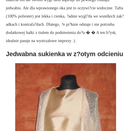
jedwabiu. Ale dla wprawionego oka jest to oczywi?cie widoczne. Tafta
(100% poliester) jest lekka i cienka, ?adnie wygl?da we wszelkich zak?
adkach i kontrafa?dach. Dlatego, ?e pi?knie odstaje i nie potrzeba
dodatkowej halki z tiulem do podniesienia do?u.� � A ten b?ysk,
idealnie pasuje na wystrzalowe imprezy :).
Jedwabna sukienka w z?otym odcieniu