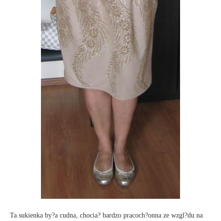
Ta sukienka by?a cudna, chocia? bardzo pracoch?onna ze wzgl?du na