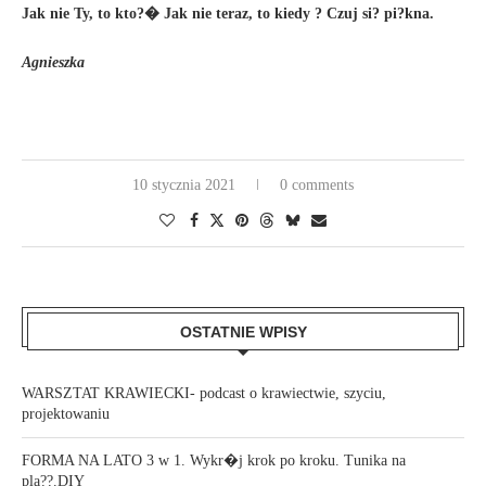
Jak nie Ty, to kto?� Jak nie teraz, to kiedy ? Czuj si? pi?kna.
Agnieszka
10 stycznia 2021
0 comments
OSTATNIE WPISY
WARSZTAT KRAWIECKI- podcast o krawiectwie, szyciu,
projektowaniu
FORMA NA LATO 3 w 1. Wykr�j krok po kroku. Tunika na
pla??.DIY