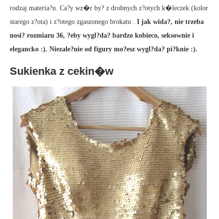
rodzaj materia?u. Ca?y wz�r by? z drobnych z?otych k�leczek (kolor
starego z?ota) i z?otego zgaszonego brokatu .
I jak wida?, nie trzeba
nosi? rozmiaru 36, ?eby wygl?da? bardzo kobieco, seksownie i
elegancko :). Niezale?nie od figury mo?esz wygl?da? pi?knie :).
Sukienka z cekin�w