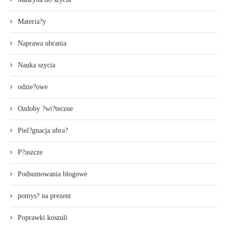
Materia?y
Naprawa ubrania
Nauka szycia
odzie?owe
Ozdoby ?wi?teczne
Piel?gnacja ubra?
P?aszcze
Podsumowania blogowe
pomys? na prezent
Poprawki koszuli