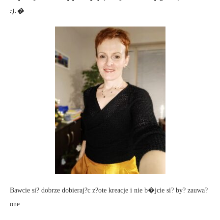
:).�
Bawcie si? dobrze dobieraj?c z?ote kreacje i nie b�jcie si? by? zauwa?
one.