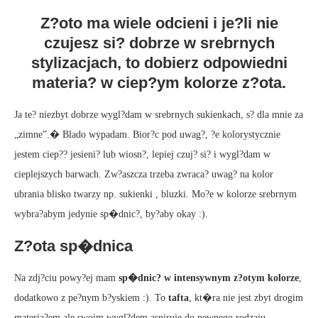
Z?oto ma wiele odcieni i je?li nie
czujesz si? dobrze w srebrnych
stylizacjach, to dobierz odpowiedni
materia? w ciep?ym kolorze z?ota.
Ja te? niezbyt dobrze wygl?dam w srebrnych sukienkach, s? dla mnie za
„zimne”.� Blado wypadam. Bior?c pod uwag?, ?e kolorystycznie
jestem ciep?? jesieni? lub wiosn?, lepiej czuj? si? i wygl?dam w
cieplejszych barwach. Zw?aszcza trzeba zwraca? uwag? na kolor
ubrania blisko twarzy np. sukienki , bluzki. Mo?e w kolorze srebrnym
wybra?abym jedynie sp�dnic?, by?aby okay :).
Z?ota sp�dnica
Na zdj?ciu powy?ej mam
sp�dnic? w intensywnym z?otym kolorze
,
dodatkowo z pe?nym b?yskiem :). To
tafta
, kt�ra nie jest zbyt drogim
materia?em ale swoim wygl?dem aspiruje do pewnego rodzaju