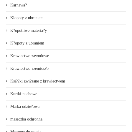
Karnawa?
Klopoty z ubraniem
K?opotliwe materia?y
K?opoty z ubraniem
Krawiectwo zawodowe
Krawiectwo-rzemios?o
Ksi??ki zwi?zane z krawiectwem
Kurtki puchowe
Marka odzie?owa
maseczka ochronna
Maszyna do szycia