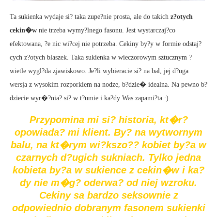
Ta sukienka wydaje si? taka zupe?nie prosta, ale do takich
z?otych
cekin�w
nie trzeba wymy?lnego fasonu. Jest wystarczaj?co
efektowana, ?e nic wi?cej nie potrzeba. Cekiny by?y w formie odstaj?
cych z?otych blaszek. Taka sukienka w wieczorowym sztucznym ?
wietle wygl?da zjawiskowo. Je?li wybieracie si? na bal, jej d?uga
wersja z wysokim rozporkiem na nodze, b?dzie� idealna. Na pewno b?
dziecie wyr�?nia? si? w t?umie i ka?dy Was zapami?ta :).
Przypomina mi si? historia, kt�r?
opowiada? mi klient. By? na wytwornym
balu, na kt�rym wi?kszo?? kobiet by?a w
czarnych d?ugich sukniach. Tylko jedna
kobieta by?a w sukience z cekin�w i ka?
dy nie m�g? oderwa? od niej wzroku.
Cekiny sa bardzo seksownie z
odpowiednio dobranym fasonem sukienki