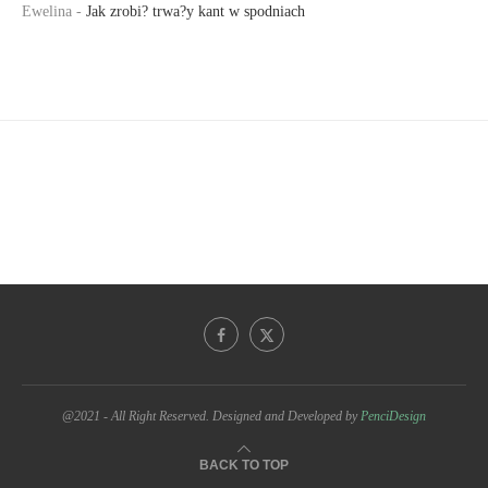
Ewelina
-
Jak zrobi? trwa?y kant w spodniach
@2021 - All Right Reserved. Designed and Developed by
PenciDesign
BACK TO TOP