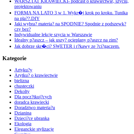
WARSZTAT KRAWIECKI- podcast o krawiectwie, szyciu,
projektowaniu
FORMA NA LATO 3 w 1. Wykr�j krok po kroku. Tunika
na pla??.DIY
Jaki wybra? materia? na SPODNIE? Spodnie z podszewk?
czy bez?
Indywidualne lekcje szycia w Warszawie
Idealny p?aszcz – jak uszy? ocieplany p?aszcz na zim?
Jak dobrze skr�ci? SWETER i r?kawy ze ?ci?gaczem.
Kategorie
Artyku?y
Arytku? o krawiectwie
bielizna
chusteczki
Dekolty
Dla pocz?tkuj?cych
doradca krawiecki
Doradztwo materia?u
Dzianina
Dzieci?ce ubranka
Ekologia
Eleganckie stylizacje