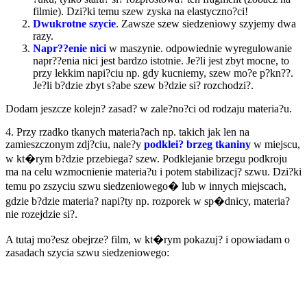
filmie). Dzi?ki temu szew zyska na elastyczno?ci!
Dwukrotne szycie
. Zawsze szew siedzeniowy szyjemy dwa
razy.
Napr??enie nici
w maszynie. odpowiednie wyregulowanie
napr??enia nici jest bardzo istotnie. Je?li jest zbyt mocne, to
przy lekkim napi?ciu np. gdy kucniemy, szew mo?e p?kn??.
Je?li b?dzie zbyt s?abe szew b?dzie si? rozchodzi?.
Dodam jeszcze kolejn? zasad? w zale?no?ci od rodzaju materia?u.
4. Przy rzadko tkanych materia?ach np. takich jak len na
zamieszczonym zdj?ciu, nale?y
podklei? brzeg tkaniny
w miejscu,
w kt�rym b?dzie przebiega? szew. Podklejanie brzegu podkroju
ma na celu wzmocnienie materia?u i potem stabilizacj? szwu. Dzi?ki
temu po zszyciu szwu siedzeniowego� lub w innych miejscach,
gdzie b?dzie materia? napi?ty np. rozporek w sp�dnicy, materia?
nie rozejdzie si?.
A tutaj mo?esz obejrze? film, w kt�rym pokazuj? i opowiadam o
zasadach szycia szwu siedzeniowego: