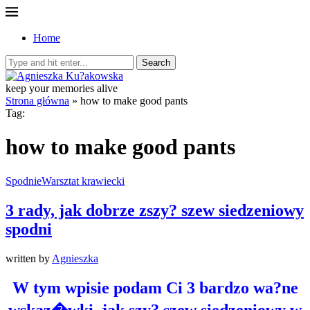
Home
Search
keep your memories alive
Strona główna
»
how to make good pants
Tag:
how to make good pants
Spodnie
Warsztat krawiecki
3 rady, jak dobrze zszy? szew siedzeniowy
spodni
written by
Agnieszka
W tym wpisie podam Ci 3 bardzo wa?ne
wskaz�wki, jak szy? szew siedzeniowy w