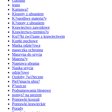
Garnitur
jeans
Karnawa?
Klopoty z ubraniem
K?opotliwe materia?y
K?opoty z ubraniem
Krawiectwo zawodowe
Krawiectwo-rzemios?o
Ksi??ki zwi?zane z krawiectwem
Kurtki puchowe
Marka odzie?owa
maseczka ochronna
Maszyna do szycia
Materia?y
Naprawa ubrania
Nauka szycia
odzie?owe
Ozdoby ?wi?teczne
Piel?gnacja ubra?
P?aszcze
Podsumowania blogowe
pomys? na prezent
Poprawki koszuli
Poprawki krawieckie
Porady