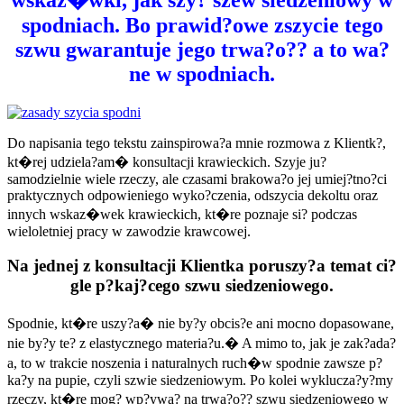
spodniach. Bo prawid?owe zszycie tego
szwu gwarantuje jego trwa?o?? a to wa?
ne w spodniach.
Do napisania tego tekstu zainspirowa?a mnie rozmowa z Klientk?,
kt�rej udziela?am� konsultacji krawieckich. Szyje ju?
samodzielnie wiele rzeczy, ale czasami brakowa?o jej umiej?tno?ci
praktycznych odpowieniego wyko?czenia, odszycia dekoltu oraz
innych wskaz�wek krawieckich, kt�re poznaje si? podczas
wieloletniej pracy w zawodzie krawcowej.
Na jednej z konsultacji Klientka poruszy?a temat ci?
gle p?kaj?cego szwu siedzeniowego.
Spodnie, kt�re uszy?a� nie by?y obcis?e ani mocno dopasowane,
nie by?y te? z elastycznego materia?u.� A mimo to, jak je zak?ada?
a, to w trakcie noszenia i naturalnych ruch�w spodnie zawsze p?
ka?y na pupie, czyli szwie siedzeniowym. Po kolei wyklucza?y?my
rzeczy, kt�re mog? wp?ywa? na trwa?o?? szwu siedzeniowego w