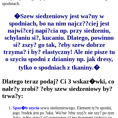
spodniach.
�Szew siedzeniowy jest wa?ny w
spodniach, bo na nim najcz??ciej jest
najwi?cej napi?cia np. przy siedzeniu,
schylaniu si?, kucaniu. Dlatego, powinno
si? zszy? go tak, ?eby szew dobrze
trzyma? i by? elastyczny! Ale nie pisze tu
o szyciu spodni z dzianiny np. jak dresy,
tylko o spodniach z tkaniny.�
Dlatego teraz podaj? Ci 3 wskaz�wki, co
nale?y zrobi? ?eby szew siedzeniowy by?
trwa?y:
Spos�b szycia
szwu siedzeniowego. Element ty?u spodni,
jego ?rodek jest po ?uku. Wa?ne ?eby szyj?c nie szy? po tym
?uku, tylko stara? si? rozprostowa? ten fragment (zobacz na