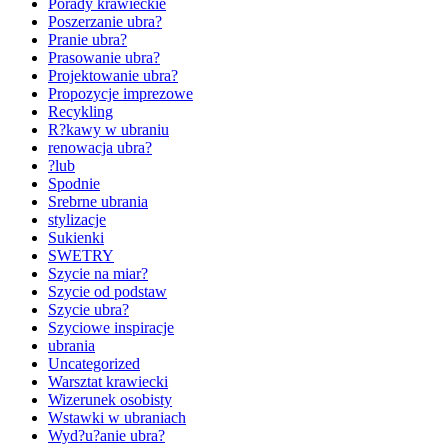
Porady krawieckie
Poszerzanie ubra?
Pranie ubra?
Prasowanie ubra?
Projektowanie ubra?
Propozycje imprezowe
Recykling
R?kawy w ubraniu
renowacja ubra?
?lub
Spodnie
Srebrne ubrania
stylizacje
Sukienki
SWETRY
Szycie na miar?
Szycie od podstaw
Szycie ubra?
Szyciowe inspiracje
ubrania
Uncategorized
Warsztat krawiecki
Wizerunek osobisty
Wstawki w ubraniach
Wyd?u?anie ubra?