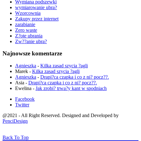
Wymiana podszewki
wymiarowanie ubra?
Wzorcownia
Zakupy przez internet
zarabianie
Zero waste
Z?ote ubrania
Zw??anie ubra?
Najnowsze komentarze
Agnieszka
-
Kilka zasad szycia ?agli
Marek
-
Kilka zasad szycia ?agli
Agnieszka
-
Drapi?ca czapka i co z ni? pocz??.
Asia
-
Drapi?ca czapka i co z ni? pocz??.
Ewelina
-
Jak zrobi? trwa?y kant w spodniach
Facebook
Twitter
@2021 - All Right Reserved. Designed and Developed by
PenciDesign
Back To Top