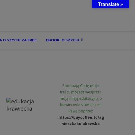
Translate »
 O SZYCIU ZA FREE
EBOOKI O SZYCIU
Podobają Ci się moje
treści, możesz wesprzeć
moją misję edukacyjną o
krawiectwie stawiając mi
kawę poprzez
:
https://buycoffee.to/ag
nieszkakulakowska