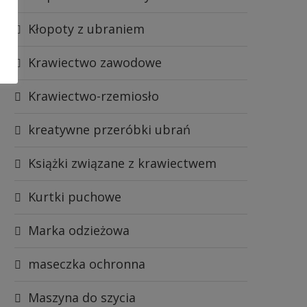
Kłopoty z ubraniem
Krawiectwo zawodowe
Krawiectwo-rzemiosło
kreatywne przeróbki ubrań
Książki związane z krawiectwem
Kurtki puchowe
Marka odzieżowa
maseczka ochronna
Maszyna do szycia