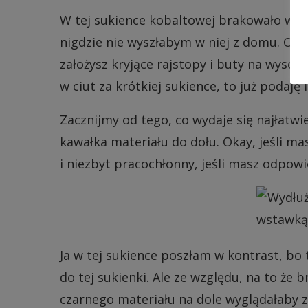
W tej sukience kobaltowej brakowało w dł
nigdzie nie wyszłabym w niej z domu. Oczy
założysz kryjące rajstopy i buty na wysoki
w ciut za krótkiej sukience, to już podaję i
Zacznijmy od tego, co wydaje się najłatwie
kawałka materiału do dołu. Okay, jeśli m
i niezbyt pracochłonny, jeśli masz odpow
Ja w tej sukience poszłam w kontrast, bo 
do tej sukienki. Ale ze względu, na to ż
czarnego materiału na dole wyglądałaby z