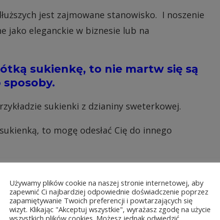
dłuższych jest zajmowane stanowisko. I noszenie
e jako eleganckie w biznesie lub na
ótką sukienkę, to nie martw się są
o sposoby.
rzykładzie sukienki z dzianiny sweterkowej.
 sukienką, to mogę odesłać Cię do innego
Używamy plików cookie na naszej stronie internetowej, aby
zapewnić Ci najbardziej odpowiednie doświadczenie poprzez
zapamiętywanie Twoich preferencji i powtarzających się
wizyt. Klikając "Akceptuj wszystkie", wyrażasz zgodę na użycie
wszystkich plików cookies. Możesz jednak odwiedzić