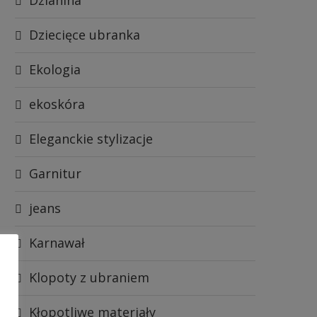
Dziecięce ubranka
Ekologia
ekoskóra
Eleganckie stylizacje
Garnitur
jeans
Karnawał
Klopoty z ubraniem
Kłopotliwe materiały