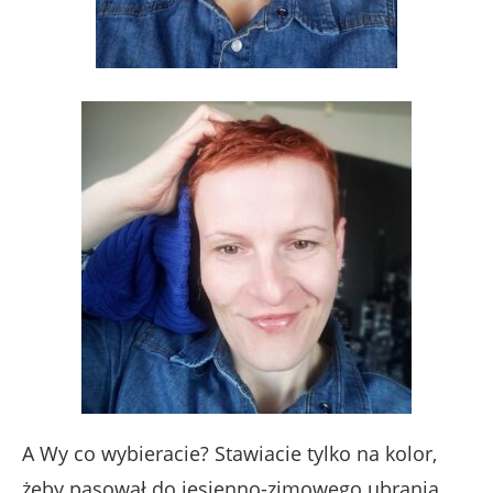
A Wy co wybieracie? Stawiacie tylko na kolor,
żeby pasował do jesienno-zimowego ubrania,