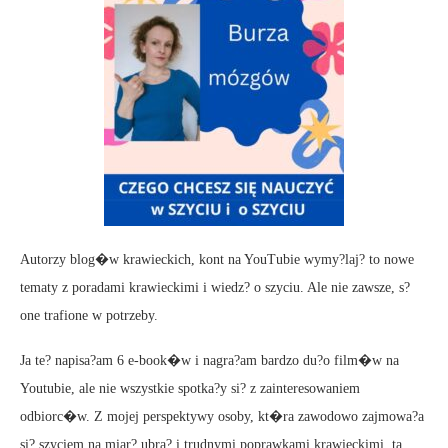
Autorzy blog�w krawieckich, kont na YouTubie wymy?laj? to nowe
tematy z poradami krawieckimi i wiedz? o szyciu. Ale nie zawsze, s?
one trafione w potrzeby.
Ja te? napisa?am 6 e-book�w i nagra?am bardzo du?o film�w na
Youtubie, ale nie wszystkie spotka?y si? z zainteresowaniem
odbiorc�w. Z mojej perspektywy osoby, kt�ra zawodowo zajmowa?a
si? szyciem na miar? ubra? i trudnymi poprawkami krawieckimi, ta