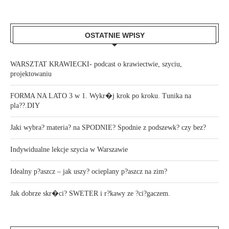
OSTATNIE WPISY
WARSZTAT KRAWIECKI- podcast o krawiectwie, szyciu,
projektowaniu
FORMA NA LATO 3 w 1. Wykr�j krok po kroku. Tunika na
pla??.DIY
Jaki wybra? materia? na SPODNIE? Spodnie z podszewk? czy bez?
Indywidualne lekcje szycia w Warszawie
Idealny p?aszcz – jak uszy? ocieplany p?aszcz na zim?
Jak dobrze skr�ci? SWETER i r?kawy ze ?ci?gaczem.