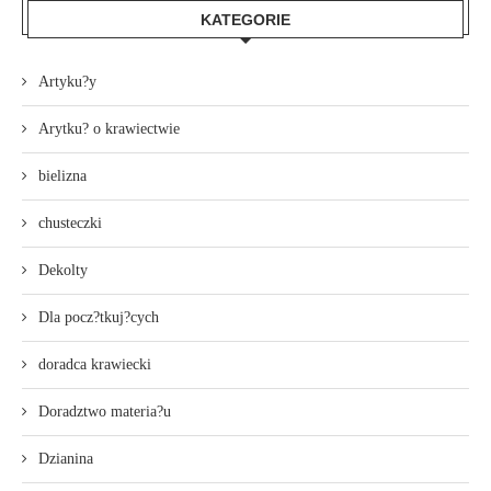
KATEGORIE
Artyku?y
Arytku? o krawiectwie
bielizna
chusteczki
Dekolty
Dla pocz?tkuj?cych
doradca krawiecki
Doradztwo materia?u
Dzianina