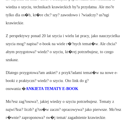
wiedza o szyciu, technikach krawieckich by?a przydatna. Ale mo?e
tylko dla os�b, kt�re chc? szy? zawodowo i ?wiadczy? us?ugi
krawieckie.
Z perspektywy ponad 20 lat szycia i wielu lat pracy, jako nauczycielka
szycia mog? napisa? e-book na wiele r�?nych temat�w. Ale chcia?
abym przygotowa? wiedz? o szyciu, kt�rej potrzebujesz, to czego
szukasz.
Dlatego przygotowa?am ankiet? z przyk?adami temat�w na nowe e-
booki z praktyczn? wiedz? o szyciu. Oto link do g?
osowania:�
ANKIETA TEMATY E-BOOK
Mo?esz zag?osowa?, jakiej wiedzy o szyciu potrzebujesz. Tematy z
najwi?ksz? liczb? g?os�w zaczn? opracowywa? jako pierwsze. Mo?esz
r�wnie? zaproponowa? sw�j temat/ zagadnienie krawieckie.