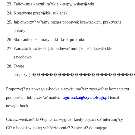
Taliowanie koszuli m?skiej- etapy, wskaz�wki
Kreatywne przer�bki sukienek
Jak otworzy? w?asny biznes poprawek krawieckich, praktyczne
porady
Skracanie do?u marynarki- krok po kroku
Warsztat krawiecki, jak budowa? umiej?tno?ci krawieckie
zawodowo
Twoje
propozycje������������������������
Propozycj? na nowego e-booka o szyciu mo?esz zostawi? w komentarzu
pod postem lub przes?a? mailem:
agnieszka@szyciezkagi.pl
temat:
nowy e-book.
Chcesz wiedzie?, kt�ry temat wygra?, kiedy pojawi si? interesuj?cy
Ci? e-book i w jakiej w b?dzie cenie? Zapisz si? do mojego