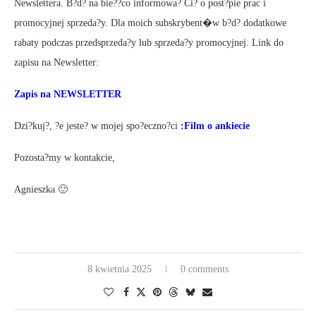
Newslettera. B?d? na bie??co informowa? Ci? o post?pie prac i
promocyjnej sprzeda?y. Dla moich subskrybent�w b?d? dodatkowe
rabaty podczas przedsprzeda?y lub sprzeda?y promocyjnej. Link do
zapisu na Newsletter:
Zapis na NEWSLETTER
Dzi?kuj?, ?e jeste? w mojej spo?eczno?ci
:
Film o ankiecie
Pozosta?my w kontakcie,
Agnieszka 🙂
8 kwietnia 2025
0 comments