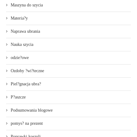
Maszyna do szycia
Materia?y
Naprawa ubrania
Nauka szycia
odzie?owe
Ozdoby ?wi?teczne
Piel?gnacja ubra?
P?aszcze
Podsumowania blogowe
pomys? na prezent
Poprawki koszuli