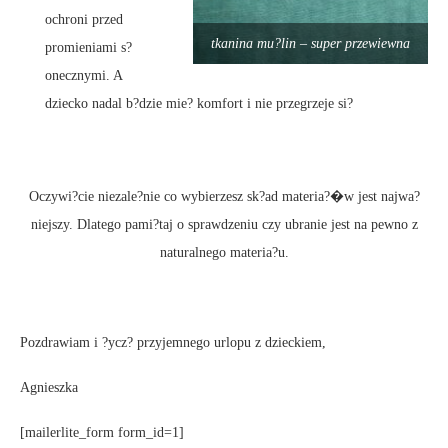
ochroni przed
tkanina mu?lin – super przewiewna
promieniami s?
onecznymi. A
dziecko nadal b?dzie mie? komfort i nie przegrzeje si?
Oczywi?cie niezale?nie co wybierzesz sk?ad materia?�w jest najwa?
niejszy. Dlatego pami?taj o sprawdzeniu czy ubranie jest na pewno z
naturalnego materia?u.
Pozdrawiam i ?ycz? przyjemnego urlopu z dzieckiem,
Agnieszka
[mailerlite_form form_id=1]