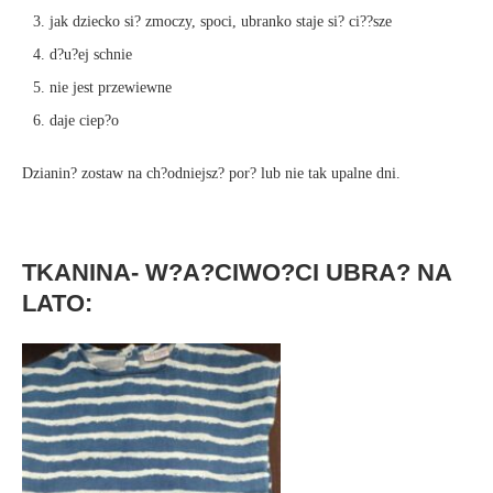
jak dziecko si? zmoczy, spoci, ubranko staje si? ci??sze
d?u?ej schnie
nie jest przewiewne
daje ciep?o
Dzianin? zostaw na ch?odniejsz? por? lub nie tak upalne dni.
TKANINA- W?A?CIWO?CI UBRA? NA
LATO: