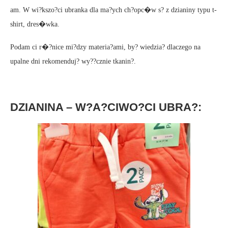
am. W wi?kszo?ci ubranka dla ma?ych ch?opc�w s? z dzianiny typu t-
shirt, dres�wka.
Podam ci r�?nice mi?dzy materia?ami, by? wiedzia? dlaczego na
upalne dni rekomenduj? wy??cznie tkanin?.
DZIANINA – W?A?CIWO?CI UBRA?: