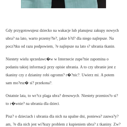
Gdy przygotowujesz dziecko na wakacje lub planujesz zakupy nowych
ubra? na lato, warto przemy?le?, jakie b?d? dla niego najlepsze. Na
pocz?tku od razu podpowiem, ?e najlepsze na lato s? ubrania tkanin.
Niestety wielu sprzedawc�w w Internecie zupe?nie zapomina o
podaniu takiej informacji przy opisie ubrania. A to czy ubranie jest z
tkaniny czy z dzianiny robi ogromn? r�?nic?. Uwierz mi. A potem
sam mo?esz� si? przekona?.
Ostatnie lata, to wr?cz plaga ubra? dresowych. Niestety przenios?o si?
to r�wnie? na ubrania dla dzieci.
Pisz? o dzieciach i ubrania dla nich na upalne dni, poniewa? zauwa?y?
am, ?e dla nich jest wi?kszy problem z kupieniem ubra? z tkaniny. Zw?