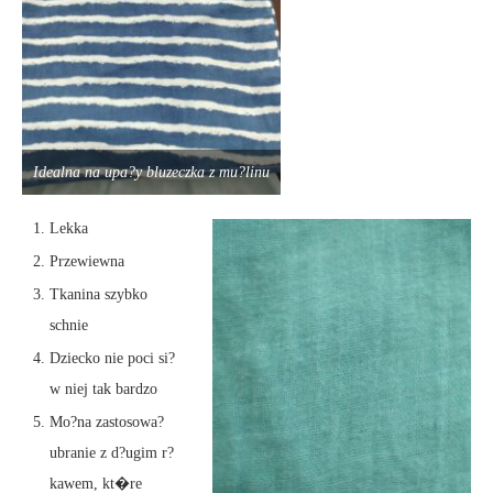
Idealna na upa?y bluzeczka z mu?linu
Lekka
Przewiewna
Tkanina szybko
schnie
Dziecko nie poci si?
w niej tak bardzo
Mo?na zastosowa?
ubranie z d?ugim r?
kawem, kt�re