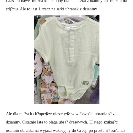
Czasami nawet mo?na kupi? body dla maluszka z tkaniny np. mu?lin na
zdj?ciu. Ale to jest 1 rzecz na setki ubranek z dzianiny.
Ale dla ma?ych ch?opc�w niestety� w wi?kszo?ci ubrania s? z
dzianiny. Ostatnie lata to plaga ubra? dresowych. Dlatego szukaj?c
ostatnio ubranka na wyjazd wakacyjny do Grecji po prostu si? za?ama?