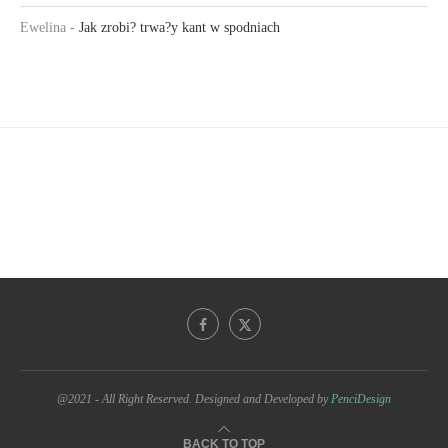
Ewelina
-
Jak zrobi? trwa?y kant w spodniach
@2021 - All Right Reserved. Designed and Developed by
PenciDesign
BACK TO TOP