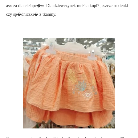
aszcza dla ch?opc�w. Dla dziewczynek mo?na kupi? jeszcze sukienki
czy sp�dniczki� z tkaniny.