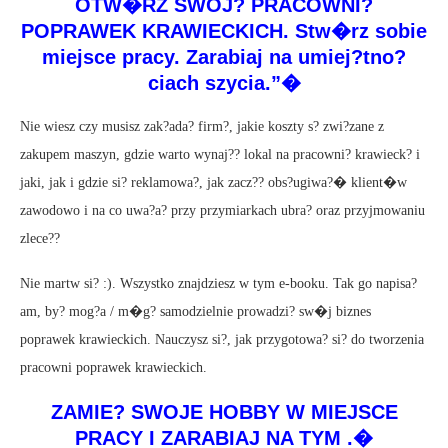
OTW�RZ SWOJ? PRACOWNI?
POPRAWEK KRAWIECKICH. Stw�rz sobie
miejsce pracy. Zarabiaj na umiej?tno?
ciach szycia.”�
Nie wiesz czy musisz zak?ada? firm?, jakie koszty s? zwi?zane z
zakupem maszyn, gdzie warto wynaj?? lokal na pracowni? krawieck? i
jaki, jak i gdzie si? reklamowa?, jak zacz?? obs?ugiwa?� klient�w
zawodowo i na co uwa?a? przy przymiarkach ubra? oraz przyjmowaniu
zlece??
Nie martw si? :). Wszystko znajdziesz w tym e-booku. Tak go napisa?
am, by? mog?a / m�g? samodzielnie prowadzi? sw�j biznes
poprawek krawieckich. Nauczysz si?, jak przygotowa? si? do tworzenia
pracowni poprawek krawieckich.
ZAMIE? SWOJE HOBBY W MIEJSCE
PRACY I ZARABIAJ NA TYM .�