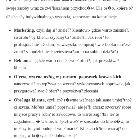
swoje zasoby wraz ze zwi?kszaniem przychod�w. Dla os�b, kt�re b?
d? chcia?y indywidualnego wsparcia, zapraszam na konsultacje.
Marketing,
czyli daj si? znale?? klientowi- gdzie warto zaistnie?,
co zrobi? by klienci szybciej Ci? znale?li. Jak robi? to
profesjonalnie. Dodam, ?e wszystko co opisuj? w e-booku mo?esz
zrobi? samodzielnie. Przetestowa?am to na sobie i dzia?a?o.
Reklama
– gdzie warto doda? swoj? ofert?, jak pozyskiwa?
klienta.
Oferta, wycena us?ug w pracowni poprawek krawieckich –
nauczysz si? co wp?ywa na wycen? wykonywanych poprawek, jak
przygotowa? swoj? ofert? i pozyskiwa? zlecenia
Obs?uga klienta,
czyli co? r�wnie wa?nego jak same umiej?tno?
ci szycia. Mo?esz umie? poprawia?, ale je?li chcesz stworzy? sobie
miejsce pracy i robi? to zawodowo, to warto zag??bi? te? te
zagadnienia.� U?miech, ?yczliwo?? w stosunku do klient�w, to
mi?dzy innymi buduje Twoj? mark?. Klienci ch?tnie wracaj? do
miejsc, w kt�rych si? dobrze czuj?.