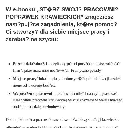
W e-booku „ST�RZ SWOJ? PRACOWNI?
POPRAWEK KRAWIECKICH” znajdziesz
nast?puj?ce zagadnienia, kt�re pomog?
Ci stworzy? dla siebie miejsce pracy i
zarabia? na szyciu:
Forma dzia?alno?ci
– czyli czy ju? od pocz?tku musisz zak?ada?
firm?, jakie masz inne mo?liwo?ci. Praktyczne porady
Miejsce pracy/ lokal
– plusy i minusy r�?nych lokalizacji uzale?
nione od Twojego bud?etu
Wyposa?enie pracowni
– to co warto mie? i na czym prasowa?.
Niezb?dnik pracowni krawieckiej wraz z kosztami w wersji ma?ego
bud?etu i bardziej rozbudowany.
Dodam, ?e mo?na pracowa? zawodowo i ?wiadczy? us?ugi krawieckie
r�wnie? przy niewielkich nak?adach finansowych. A rozbudowywa?