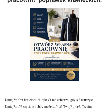
Umiej?tno?ci krawieckich nikt Ci nie zabierze, gdy si? nauczysz.
Umiej?tno?? szycia z hobby mo?e sta? si? Twoj? prac?, Twoim