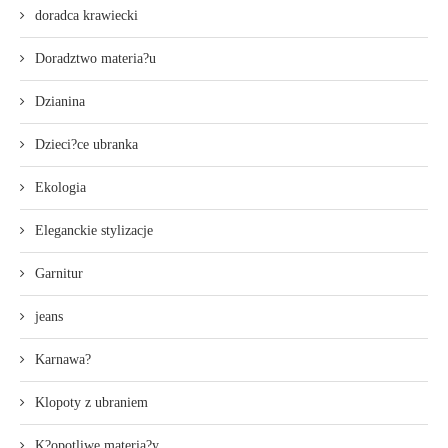
doradca krawiecki
Doradztwo materia?u
Dzianina
Dzieci?ce ubranka
Ekologia
Eleganckie stylizacje
Garnitur
jeans
Karnawa?
Klopoty z ubraniem
K?opotliwe materia?y