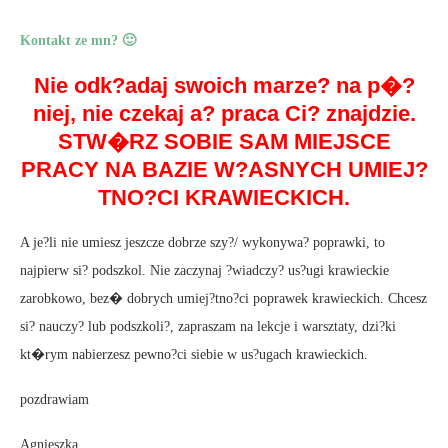
Kontakt ze mn? 🙂
Nie odk?adaj swoich marze? na p�?
niej, nie czekaj a? praca Ci? znajdzie.
STW�RZ SOBIE SAM MIEJSCE
PRACY NA BAZIE W?ASNYCH UMIEJ?
TNO?CI KRAWIECKICH.
A je?li nie umiesz jeszcze dobrze szy?/ wykonywa? poprawki, to
najpierw si? podszkol. Nie zaczynaj ?wiadczy? us?ugi krawieckie
zarobkowo, bez� dobrych umiej?tno?ci poprawek krawieckich. Chcesz
si? nauczy? lub podszkoli?, zapraszam na lekcje i warsztaty, dzi?ki
kt�rym nabierzesz pewno?ci siebie w us?ugach krawieckich.
pozdrawiam
Agnieszka