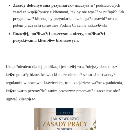
Zasady dokonywania przymiarek
– nauczysz si? podstawowych
zasad ze wsp�?pracy z klientami, tak by nie wpa?? w pu?apk?. Jak
przygotowa? klienta, by przymiarka przebiega?a prawid?owo a
potem praca sz?a sprawnie? Podam Ci cenne wskaz�wki.
Rozw�j, mo?liwo?ci poszerzania oferty, mo?liwo?ci
pozyskiwania klient�w biznesowych.
Uzupe?nieniem dla tej publikacji jest m�j wcze?niejszy ebook, bez
kt�rego ca?y biznes krawiecki mo?e nie mie? sensu. Jak stworzy?
regulamin w pracowni krawieckiej, to tu znajdziesz wa?ne zagadnienia,
kt�re warto przemy?le? zanim otworzysz pracowni? i zaczniesz obs?
ugiwa? klient�w.