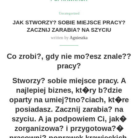
Uncategorized
JAK STWORZY? SOBIE MIEJSCE PRACY?
ZACZNIJ ZARABIA? NA SZYCIU
written by
Agnieszka
Co zrobi?, gdy nie mo?esz znale??
pracy?
Stworzy? sobie miejsce pracy. A
najlepiej biznes, kt�ry b?dzie
oparty na umiej?tno?ciach, kt�re
posiadasz. Zacznij zarabia? na
szyciu. A ja podpowiem Ci, jak�
zorganizowa? i przygotowa?�
pracowni? poprawek krawieckich.