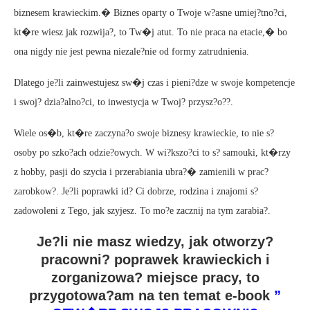
biznesem krawieckim.� Biznes oparty o Twoje w?asne umiej?tno?ci,
kt�re wiesz jak rozwija?, to Tw�j atut. To nie praca na etacie,� bo
ona nigdy nie jest pewna niezale?nie od formy zatrudnienia.
Dlatego je?li zainwestujesz sw�j czas i pieni?dze w swoje kompetencje
i swoj? dzia?alno?ci, to inwestycja w Twoj? przysz?o??.
Wiele os�b, kt�re zaczyna?o swoje biznesy krawieckie, to nie s?
osoby po szko?ach odzie?owych. W wi?kszo?ci to s? samouki, kt�rzy
z hobby, pasji do szycia i przerabiania ubra?� zamienili w prac?
zarobkow?. Je?li poprawki id? Ci dobrze, rodzina i znajomi s?
zadowoleni z Tego, jak szyjesz. To mo?e zacznij na tym zarabia?.
Je?li nie masz wiedzy, jak otworzy?
pracowni? poprawek krawieckich i
zorganizowa? miejsce pracy, to
przygotowa?am na ten temat e-book
”