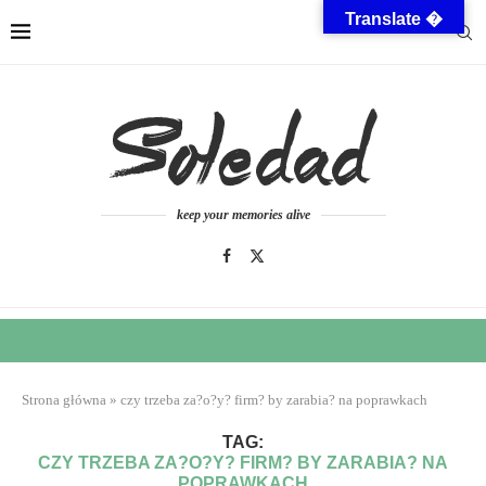
Translate �
keep your memories alive
Strona główna
»
czy trzeba za?o?y? firm? by zarabia? na poprawkach
TAG:
CZY TRZEBA ZA?O?Y? FIRM? BY ZARABIA? NA
POPRAWKACH