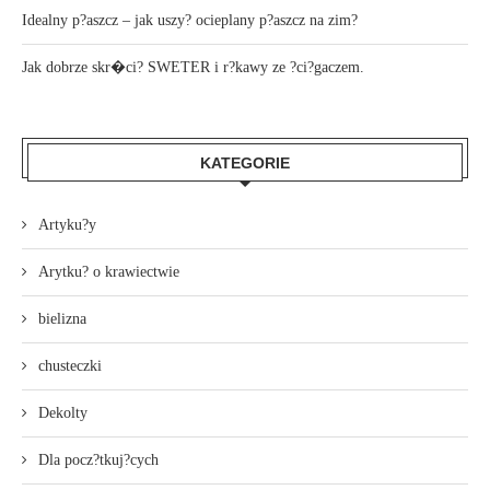
Idealny p?aszcz – jak uszy? ocieplany p?aszcz na zim?
Jak dobrze skr�ci? SWETER i r?kawy ze ?ci?gaczem.
KATEGORIE
Artyku?y
Arytku? o krawiectwie
bielizna
chusteczki
Dekolty
Dla pocz?tkuj?cych