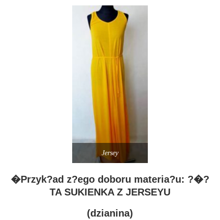
Jersey
�Przyk?ad z?ego doboru materia?u: ?�?
TA SUKIENKA Z JERSEYU
(dzianina)