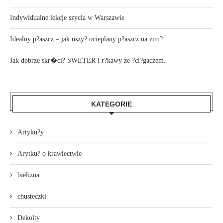
Indywidualne lekcje szycia w Warszawie
Idealny p?aszcz – jak uszy? ocieplany p?aszcz na zim?
Jak dobrze skr�ci? SWETER i r?kawy ze ?ci?gaczem.
KATEGORIE
Artyku?y
Arytku? o krawiectwie
bielizna
chusteczki
Dekolty