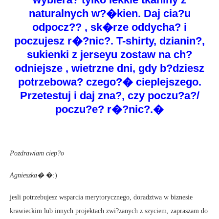
naturalnych w?�kien. Daj cia?u
odpocz?? , sk�rze oddycha? i
poczujesz r�?nic?. T-shirty, dzianin?,
sukienki z jerseyu zostaw na ch?
odniejsze , wietrzne dni, gdy b?dziesz
potrzebowa? czego?� cieplejszego.
Przetestuj i daj zna?, czy poczu?a?/
poczu?e? r�?nic?.�
Pozdrawiam ciep?o
Agnieszka�
�:)
jesli potrzebujesz wsparcia merytorycznego, doradztwa w biznesie
krawieckim lub innych projektach zwi?zanych z szyciem, zapraszam do