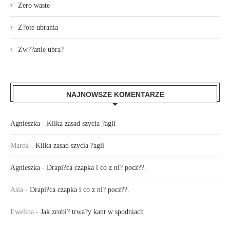
Zero waste
Z?ote ubrania
Zw??anie ubra?
NAJNOWSZE KOMENTARZE
Agnieszka
-
Kilka zasad szycia ?agli
Marek
-
Kilka zasad szycia ?agli
Agnieszka
-
Drapi?ca czapka i co z ni? pocz??.
Asia
-
Drapi?ca czapka i co z ni? pocz??.
Ewelina
-
Jak zrobi? trwa?y kant w spodniach