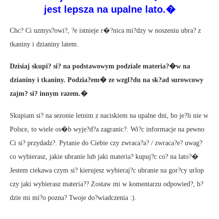
jest lepsza na upalne lato.�
Chc? Ci uzmys?owi?, ?e istnieje r�?nica mi?dzy w noszeniu ubra? z
tkaniny i dzianiny latem.
Dzisiaj skupi? si? na podstawowym podziale materia?�w na
dzianiny i tkaniny. Podzia?em� ze wzgl?du na sk?ad surowcowy
zajm? si? innym razem.�
Skupiam si? na sezonie letnim z naciskiem na upalne dni, bo je?li nie w
Polsce, to wiele os�b wyje?d?a zagranic?. Wi?c informacje na pewno
Ci si? przydadz?. Pytanie do Ciebie czy zwraca?a? / zwraca?e? uwag?
co wybierasz, jakie ubranie lub jaki materia? kupuj?c co? na lato?�
Jestem ciekawa czym si? kierujesz wybieraj?c ubranie na gor?cy urlop
czy jaki wybierasz materia?? Zostaw mi w komentarzu odpowied?, b?
dzie mi mi?o pozna? Twoje do?wiadczenia :).