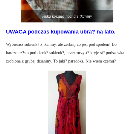
lekka koszula nocna z tkaniny
UWAGA podczas kupowania ubra? na lato.
Wybierasz sukienk? z tkaniny, ale zerknij co jest pod spodem! Bo
bardzo cz?sto pod cienk? sukienk?, przezroczyst? kryje si? podszewka
zrobiona z grubej dzianiny. To jaki? paradoks. Nie wiem czemu?