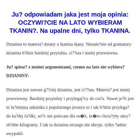
Ju? odpowiadam jaka jest moja opinia:
OCZYWI?CIE NA LATO WYBIERAM
TKANIN?. Na upalne dni, tylko TKANINA.
Dzianina to materia? dziany a tkanina tkany. Niezale?nie od gramatury
dzianina b?dzie bardziej przytulna, ci??sza i mniej przewiewna.
Ju? spiesz? z moimi argumentami, czemu na lato nie wybiera?
DZIANINY:
Dzianina jest zawsze g??ciej dzianina, jest ci??sza. Materia? jest mniej
przewiewny. Bardziej przytulny i przylegaj?cy do cia?a. Nawet je?li jest
to lu?niejsza sukienka z popularnego jerseyu to i tak b?dzie przylega?
do ka?dej fa?dki, wi?c nie polecam dla os�b, kt�re chcia?yby ukry?
zb?dne kilogramy. I tak ta dzianina niczego nie ukryje, tylko ?adnie
uwypukli.