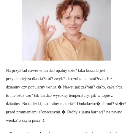
Na przyk?ad nawet w bardzo upalny dzie? taka koszula jest
przyjemniejsza dla cia?a ni? zwyk?a koszulka na rami?czkach z
dzianiny czy popularny t-shirt.� Nawet jak zas?oni? cia?o, ca?e r?ce,
to nie b?d? czu? tak bardzo wysokiej temperatury, jak w topie z
dzianiny. Bo to lekki, naturalny materia?. Dodatkowo� chroni? sk�r?
przed promieniami s?onecznymi.� Osoby z jasna karnacj? na pewno
wiedz? o czym pisz? :).