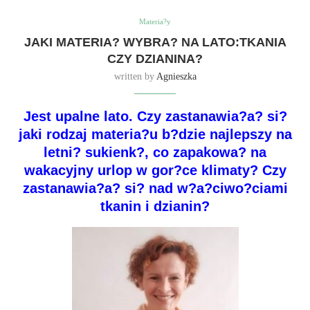
Materia?y
JAKI MATERIA? WYBRA? NA LATO:TKANIA
CZY DZIANINA?
written by
Agnieszka
Jest upalne lato. Czy zastanawia?a? si?
jaki rodzaj materia?u b?dzie najlepszy na
letni? sukienk?, co zapakowa? na
wakacyjny urlop w gor?ce klimaty? Czy
zastanawia?a? si? nad w?a?ciwo?ciami
tkanin i dzianin?