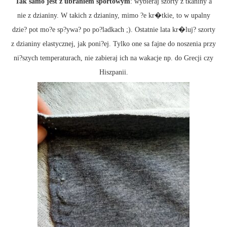
Tak samo jest z ubraniem sportowym
: wybieraj szorty z tkaniny a
nie z dzianiny. W takich z dzianiny, mimo ?e kr�tkie, to w upalny
dzie? pot mo?e sp?ywa? po po?ladkach ;). Ostatnie lata kr�luj? szorty
z dzianiny elastycznej, jak poni?ej. Tylko one sa fajne do noszenia przy
ni?szych temperaturach, nie zabieraj ich na wakacje np. do Grecji czy
Hiszpanii.