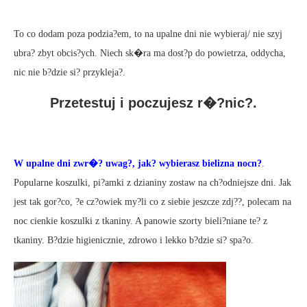
To co dodam poza podzia?em, to na upalne dni nie wybieraj/ nie szyj
ubra? zbyt obcis?ych. Niech sk�ra ma dost?p do powietrza, oddycha,
nic nie b?dzie si? przykleja?.
Przetestuj i poczujesz r�?nic?.
W upalne dni zwr�? uwag?, jak? wybierasz bielizna nocn?
.
Popularne koszulki, pi?amki z dzianiny zostaw na ch?odniejsze dni. Jak
jest tak gor?co, ?e cz?owiek my?li co z siebie jeszcze zdj??, polecam na
noc cienkie koszulki z tkaniny. A panowie szorty bieli?niane te? z
tkaniny. B?dzie higienicznie, zdrowo i lekko b?dzie si? spa?o.