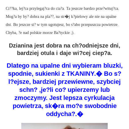
Ci??ka, lej?ca przylegaj?ca do cia?a. Ta jeszcze bardzo prze?wituj?ca.
Mog?a by by? dobra na pla??, na str�j k?pielowy ale nie na upalne
dni. Bo jeszcze si? w tym ugotujesz, bo s?abo przepuszcza powietrze.
Chyba, ?e nad polskie morze Ba?tyckie ;).
Dzianina jest dobra na ch?odniejsze dni,
bardziej otula i daje wi?cej ciep?a.
Dlatego na upalne dni wybieram bluzki,
spodnie, sukienki z TKANINY.� Bo s?
l?ejsze, bardziej przewiewne, szybciej
schn? ,je?li co? upierzemy lub
zmoczymy. Jest lepsza cyrkulacja
powietrza, sk�ra mo?e swobodnie
oddycha?.�