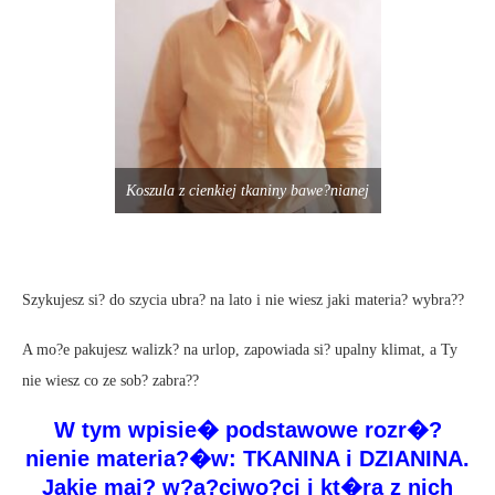
Koszula z cienkiej tkaniny bawe?nianej
Szykujesz si? do szycia ubra? na lato i nie wiesz jaki materia? wybra??
A mo?e pakujesz walizk? na urlop, zapowiada si? upalny klimat, a Ty
nie wiesz co ze sob? zabra??
W tym wpisie� podstawowe rozr�?
nienie materia?�w: TKANINA i DZIANINA.
Jakie maj? w?a?ciwo?ci i kt�ra z nich