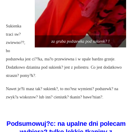
Sukienka
traci sw?
za gruba podszewka pod sukienk? !
zwiewno??,
bo
podszewka jest ci??ka, ma?o przewiewna i w upale bardzo grzeje.
Dodatkowo dzianina pod sukienk? jest z poliestru. Co jest dodatkowo
straszn? pomy?k?.
Nawet je?li masz tak? sukienk?, to mo?esz wymieni? podszewk? na
zwyk?a wiskozow? lub inn? cieniutk? tkanin? bawe?nian?.
Podsumowuj?c
: na upalne dni polecam
wybiera? tylko lekkie tkaniny z