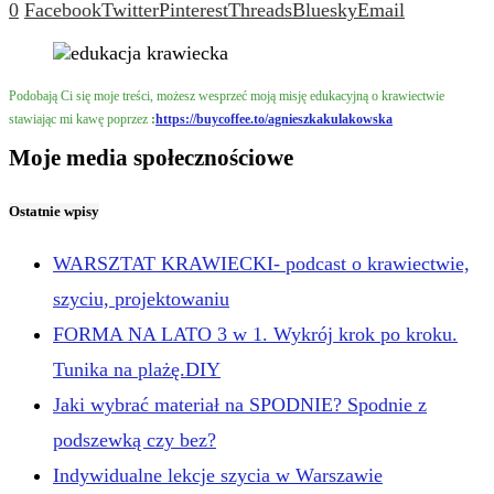
0
Facebook
Twitter
Pinterest
Threads
Bluesky
Email
Podobają Ci się moje treści, możesz wesprzeć moją misję edukacyjną o krawiectwie
stawiając mi kawę poprzez
:
https://buycoffee.to/agnieszkakulakowska
Moje media społecznościowe
Ostatnie wpisy
WARSZTAT KRAWIECKI- podcast o krawiectwie,
szyciu, projektowaniu
FORMA NA LATO 3 w 1. Wykrój krok po kroku.
Tunika na plażę.DIY
Jaki wybrać materiał na SPODNIE? Spodnie z
podszewką czy bez?
Indywidualne lekcje szycia w Warszawie