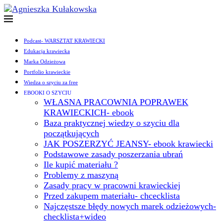
Podcast- WARSZTAT KRAWIECKI
Edukacja krawiecka
Marka Odzieżowa
Portfolio krawieckie
Wiedza o szyciu za free
EBOOKI O SZYCIU
WŁASNA PRACOWNIA POPRAWEK
KRAWIECKICH- ebook
Baza praktycznej wiedzy o szyciu dla
początkujących
JAK POSZERZYĆ JEANSY- ebook krawiecki
Podstawowe zasady poszerzania ubrań
Ile kupić materiału ?
Problemy z maszyną
Zasady pracy w pracowni krawieckiej
Przed zakupem materiału- chcecklista
Najczęstsze błędy nowych marek odzieżowych-
checklista+wideo