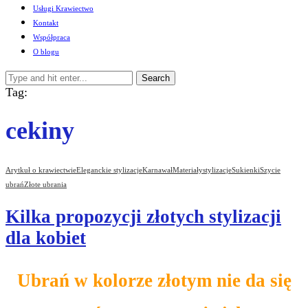
Usługi Krawiectwo
Kontakt
Współpraca
O blogu
Search
Tag:
cekiny
Arytkuł o krawiectwie
Eleganckie stylizacje
Karnawał
Materiały
stylizacje
Sukienki
Szycie
ubrań
Złote ubrania
Kilka propozycji złotych stylizacji
dla kobiet
Ubrań w kolorze złotym nie da się