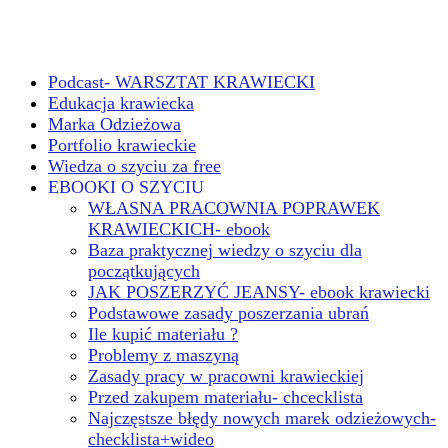
Podcast- WARSZTAT KRAWIECKI
Edukacja krawiecka
Marka Odzieżowa
Portfolio krawieckie
Wiedza o szyciu za free
EBOOKI O SZYCIU
WŁASNA PRACOWNIA POPRAWEK
KRAWIECKICH- ebook
Baza praktycznej wiedzy o szyciu dla
początkujących
JAK POSZERZYĆ JEANSY- ebook krawiecki
Podstawowe zasady poszerzania ubrań
Ile kupić materiału ?
Problemy z maszyną
Zasady pracy w pracowni krawieckiej
Przed zakupem materiału- chcecklista
Najczęstsze błędy nowych marek odzieżowych-
checklista+wideo