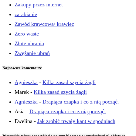
Zakupy przez internet
zarabianie
Zawód krawcowa/ krawiec
Zero waste
Złote ubrania
Zwężanie ubrań
Najnowsze komentarze
Agnieszka
-
Kilka zasad szycia żagli
Marek
-
Kilka zasad szycia żagli
Agnieszka
-
Drapiąca czapka i co z nią począć.
Asia
-
Drapiąca czapka i co z nią począć.
Ewelina
-
Jak zrobić trwały kant w spodniach
Wszystkie teksty oraz zdjęcia na tym blogu www.szyciezkagi.pl objęte sa