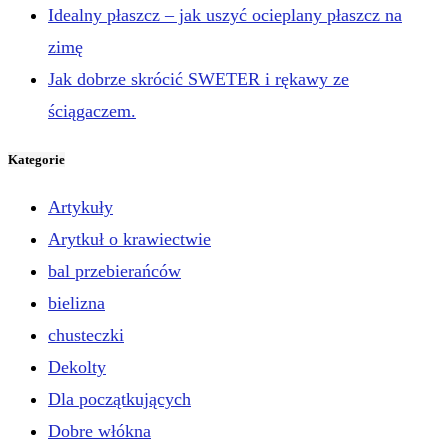
Idealny płaszcz – jak uszyć ocieplany płaszcz na
zimę
Jak dobrze skrócić SWETER i rękawy ze
ściągaczem.
Kategorie
Artykuły
Arytkuł o krawiectwie
bal przebierańców
bielizna
chusteczki
Dekolty
Dla początkujących
Dobre włókna