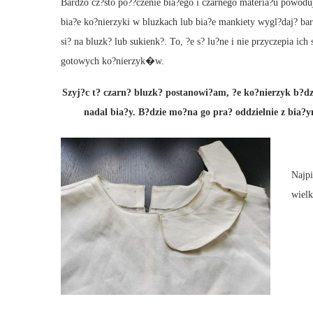
Bardzo cz?sto po??czenie bia?ego i czarnego materia?u powoduje
bia?e ko?nierzyki w bluzkach lub bia?e mankiety wygl?daj? ba
si? na bluzk? lub sukienk?. To, ?e s? lu?ne i nie przyczepia ich
gotowych ko?nierzyk�w.
Szyj?c t? czarn? bluzk? postanowi?am, ?e ko?nierzyk b?dz
nadal bia?y. B?dzie mo?na go pra? oddzielnie z bia
Najpi
wielk