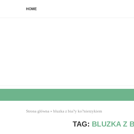
HOME
Strona główna
»
bluzka z bia?y ko?nierzykiem
TAG:
BLUZKA Z 