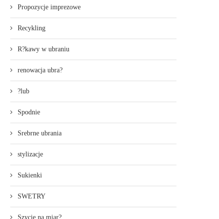
Propozycje imprezowe
Recykling
R?kawy w ubraniu
renowacja ubra?
?lub
Spodnie
Srebrne ubrania
stylizacje
Sukienki
SWETRY
Szycie na miar?