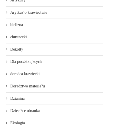
Artyku?y
Arytku? o krawiectwie
bielizna
chusteczki
Dekolty
Dla pocz?tkuj?cych
doradca krawiecki
Doradztwo materia?u
Dzianina
Dzieci?ce ubranka
Ekologia