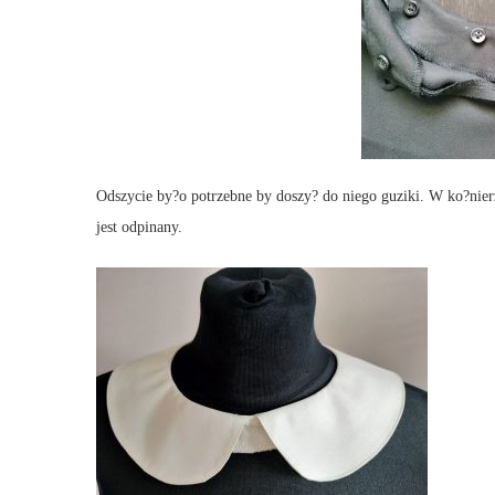
Odszycie by?o potrzebne by doszy? do niego guziki. W ko?nierz
jest odpinany.