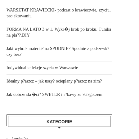
WARSZTAT KRAWIECKI- podcast o krawiectwie, szyciu,
projektowaniu
FORMA NA LATO 3 w 1. Wykr�j krok po kroku. Tunika
na pla??.DIY
Jaki wybra? materia? na SPODNIE? Spodnie z podszewk?
czy bez?
Indywidualne lekcje szycia w Warszawie
Idealny p?aszcz – jak uszy? ocieplany p?aszcz na zim?
Jak dobrze skr�ci? SWETER i r?kawy ze ?ci?gaczem.
KATEGORIE