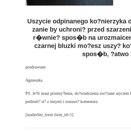
Uszycie odpinanego ko?nierzyka do 
zanie by uchroni? przed szarze
r�wnie? spos�b na urozmaicenie
czarnej bluzki mo?esz uszy? ko
spos�b, ?atwo z
pozdrawiam
Agnieszka
PS. Je?li masz przemy?lenia, do?wiadczenia zwi?zane szyciem
podzieli? si? z innymi i zostawi? komentarz.
[mailerlite_form form_id=1]