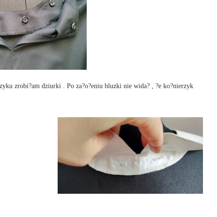
yku zrobi?am dziurki . Po za?o?eniu bluzki nie wida? , ?e ko?nierzyk