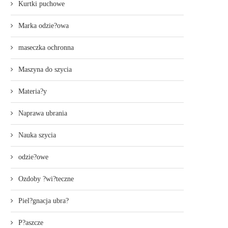
Kurtki puchowe
Marka odzie?owa
maseczka ochronna
Maszyna do szycia
Materia?y
Naprawa ubrania
Nauka szycia
odzie?owe
Ozdoby ?wi?teczne
Piel?gnacja ubra?
P?aszcze