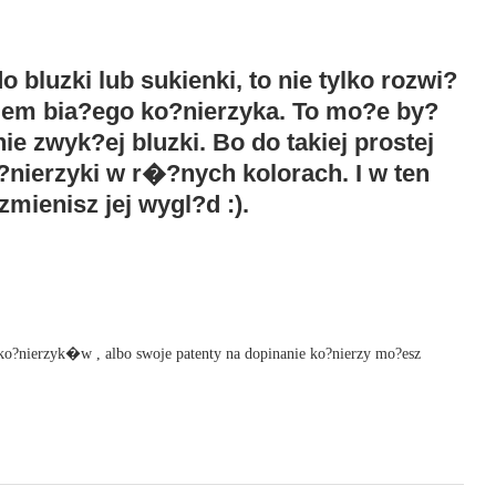
bluzki lub sukienki, to nie tylko rozwi?
niem bia?ego ko?nierzyka. To mo?e by?
 zwyk?ej bluzki. Bo do takiej prostej
?nierzyki w r�?nych kolorach. I w ten
mienisz jej wygl?d :).
 ko?nierzyk�w , albo swoje patenty na dopinanie ko?nierzy mo?esz