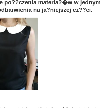
owe po??czenia materia?�w w jednym
arwienia na ja?niejszej cz??ci.