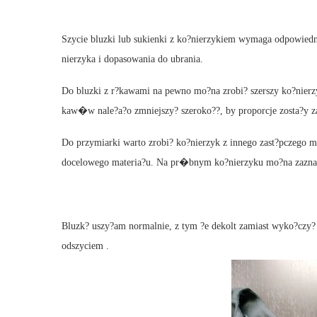
Szycie bluzki lub sukienki z ko?nierzykiem wymaga odpowied
nierzyka i dopasowania do ubrania.
Do bluzki z r?kawami na pewno mo?na zrobi? szerszy ko?nierzy
kaw�w nale?a?o zmniejszy? szeroko??, by proporcje zosta?y 
Do przymiarki warto zrobi? ko?nierzyk z innego zast?pczego m
docelowego materia?u. Na pr�bnym ko?nierzyku mo?na zaznac
Bluzk? uszy?am normalnie, z tym ?e dekolt zamiast wyko?c
odszyciem .