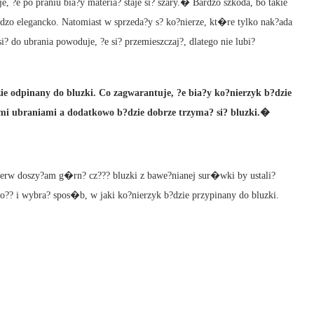
, ?e po praniu bia?y materia? staje si? szary.� Bardzo szkoda, bo takie
rdzo elegancko. Natomiast w sprzeda?y s? ko?nierze, kt�re tylko nak?ada
 si? do ubrania powoduje, ?e si? przemieszczaj?, dlatego nie lubi?
ie odpinany do bluzki. Co zagwarantuje, ?e bia?y ko?nierzyk b?dzie
?ymi ubraniami a dodatkowo b?dzie dobrze trzyma? si? bluzki.�
erw doszy?am g�rn? cz??? bluzki z bawe?nianej sur�wki by ustali?
o?? i wybra? spos�b, w jaki ko?nierzyk b?dzie przypinany do bluzki.