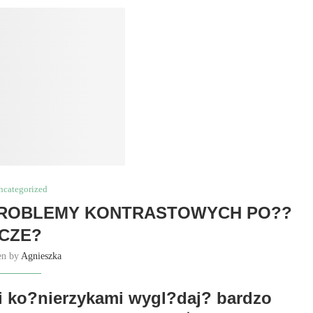
ncategorized
 PROBLEMY KONTRASTOWYCH PO??
CZE?
en by
Agnieszka
mi ko?nierzykami wygl?daj? bardzo