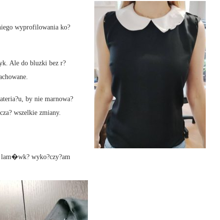
niego wyprofilowania ko?
k. Ale do bluzki bez r?
zachowane.
ateria?u, by nie marnowa?
za? wszelkie zmiany.
zy? lam�wk? wyko?czy?am