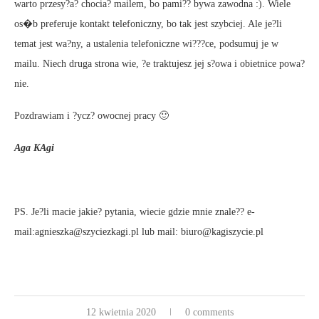
warto przesy?a? chocia? mailem, bo pami?? bywa zawodna :). Wiele
os�b preferuje kontakt telefoniczny, bo tak jest szybciej. Ale je?li
temat jest wa?ny, a ustalenia telefoniczne wi???ce, podsumuj je w
mailu. Niech druga strona wie, ?e traktujesz jej s?owa i obietnice powa?
nie.
Pozdrawiam i ?ycz? owocnej pracy 🙂
Aga KAgi
PS. Je?li macie jakie? pytania, wiecie gdzie mnie znale?? e-
mail:agnieszka@szyciezkagi.pl lub mail: biuro@kagiszycie.pl
12 kwietnia 2020
0 comments