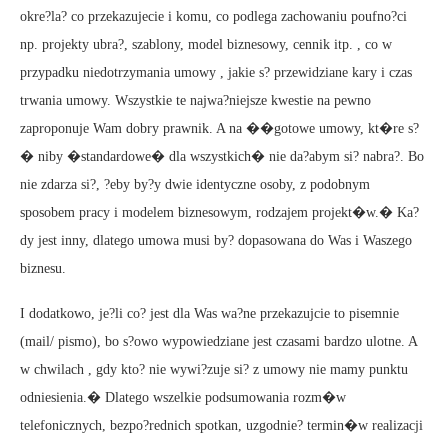
okre?la? co przekazujecie i komu, co podlega zachowaniu poufno?ci
np. projekty ubra?, szablony, model biznesowy, cennik itp. , co w
przypadku niedotrzymania umowy , jakie s? przewidziane kary i czas
trwania umowy. Wszystkie te najwa?niejsze kwestie na pewno
zaproponuje Wam dobry prawnik. A na ��gotowe umowy, kt�re s?
� niby �standardowe� dla wszystkich� nie da?abym si? nabra?. Bo
nie zdarza si?, ?eby by?y dwie identyczne osoby, z podobnym
sposobem pracy i modelem biznesowym, rodzajem projekt�w.� Ka?
dy jest inny, dlatego umowa musi by? dopasowana do Was i Waszego
biznesu.
I dodatkowo, je?li co? jest dla Was wa?ne przekazujcie to pisemnie
(mail/ pismo), bo s?owo wypowiedziane jest czasami bardzo ulotne. A
w chwilach , gdy kto? nie wywi?zuje si? z umowy nie mamy punktu
odniesienia.� Dlatego wszelkie podsumowania rozm�w
telefonicznych, bezpo?rednich spotkan, uzgodnie? termin�w realizacji