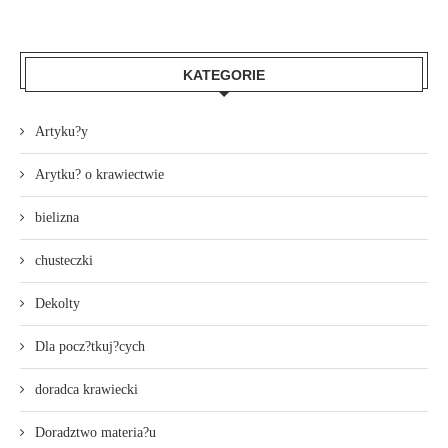
KATEGORIE
Artyku?y
Arytku? o krawiectwie
bielizna
chusteczki
Dekolty
Dla pocz?tkuj?cych
doradca krawiecki
Doradztwo materia?u