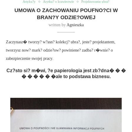
Artyku?y
Arytku? o krawiectwie
Projektowanie ubra?
UMOWA O ZACHOWANIU POUFNO?CI W
BRAN?Y ODZIE?OWEJ
written by
Agnieszka
Zaczynasz� tworzy? w?asn? kolekcj? ubra?, jeste? projektantem,
tworzysz now? mark? odzie?ow? powiniene? zadba? r�wnie? o
zabezpieczenie swojej pracy.
Cz?sto si? m�wi, ?e papierologia jest zb?dna� � �
� � � � � �ale to podstawa biznesu.