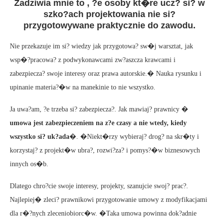
Zadziwia mnie to , ?e osoby kt�re ucz? si? w
szko?ach projektowania nie si?
przygotowywane praktycznie do zawodu.
Nie przekazuje im si? wiedzy jak przygotowa? sw�j warsztat, jak
wsp�?pracowa? z podwykonawcami zw?aszcza krawcami i
zabezpiecza? swoje interesy oraz prawa autorskie.� Nauka rysunku i
upinanie materia?�w na manekinie to nie wszystko.
Ja uwa?am, ?e trzeba si? zabezpiecza?. Jak mawiaj? prawnicy �
umowa jest zabezpieczeniem na z?e czasy a nie wtedy, kiedy
wszystko si? uk?ada
�. �Niekt�rzy wybieraj? drog? na skr�ty i
korzystaj? z projekt�w ubra?, rozwi?za? i pomys?�w biznesowych
innych os�b.
Dlatego chro?cie swoje interesy, projekty, szanujcie swoj? prac?.
Najlepiej� zleci? prawnikowi przygotowanie umowy z modyfikacjami
dla r�?nych zleceniobiorc�w. �Taka umowa powinna dok?adnie