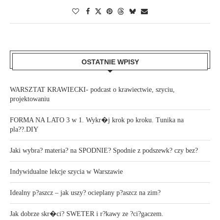
OSTATNIE WPISY
WARSZTAT KRAWIECKI- podcast o krawiectwie, szyciu,
projektowaniu
FORMA NA LATO 3 w 1. Wykr�j krok po kroku. Tunika na
pla??.DIY
Jaki wybra? materia? na SPODNIE? Spodnie z podszewk? czy bez?
Indywidualne lekcje szycia w Warszawie
Idealny p?aszcz – jak uszy? ocieplany p?aszcz na zim?
Jak dobrze skr�ci? SWETER i r?kawy ze ?ci?gaczem.