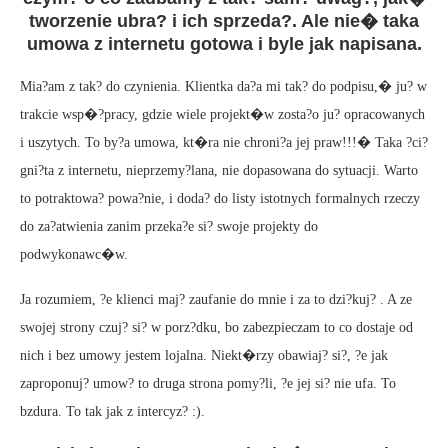
tworzenie ubra? i ich sprzeda?. Ale nie� taka
umowa z internetu gotowa i byle jak napisana.
Mia?am z tak? do czynienia. Klientka da?a mi tak? do podpisu,� ju? w
trakcie wsp�?pracy, gdzie wiele projekt�w zosta?o ju? opracowanych
i uszytych. To by?a umowa, kt�ra nie chroni?a jej praw!!!� Taka ?ci?
gni?ta z internetu, nieprzemy?lana, nie dopasowana do sytuacji. Warto
to potraktowa? powa?nie, i doda? do listy istotnych formalnych rzeczy
do za?atwienia zanim przeka?e si? swoje projekty do
podwykonawc�w.
Ja rozumiem, ?e klienci maj? zaufanie do mnie i za to dzi?kuj? . A ze
swojej strony czuj? si? w porz?dku, bo zabezpieczam to co dostaje od
nich i bez umowy jestem lojalna. Niekt�rzy obawiaj? si?, ?e jak
zaproponuj? umow? to druga strona pomy?li, ?e jej si? nie ufa. To
bzdura. To tak jak z intercyz? :).