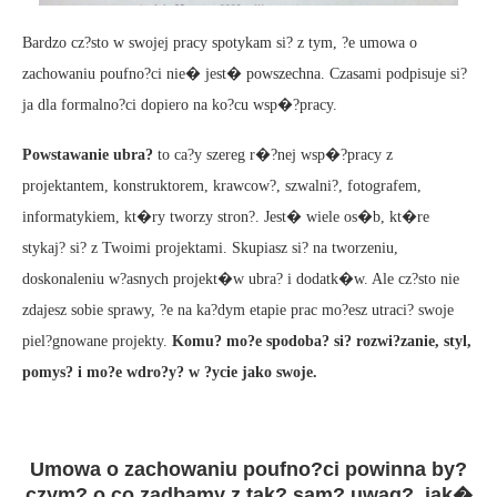
Bardzo cz?sto w swojej pracy spotykam si? z tym, ?e umowa o
zachowaniu poufno?ci nie� jest� powszechna. Czasami podpisuje si?
ja dla formalno?ci dopiero na ko?cu wsp�?pracy.
Powstawanie ubra?
to ca?y szereg r�?nej wsp�?pracy z
projektantem, konstruktorem, krawcow?, szwalni?, fotografem,
informatykiem, kt�ry tworzy stron?. Jest� wiele os�b, kt�re
stykaj? si? z Twoimi projektami. Skupiasz si? na tworzeniu,
doskonaleniu w?asnych projekt�w ubra? i dodatk�w. Ale cz?sto nie
zdajesz sobie sprawy, ?e na ka?dym etapie prac mo?esz utraci? swoje
piel?gnowane projekty.
Komu? mo?e spodoba? si? rozwi?zanie, styl,
pomys? i mo?e wdro?y? w ?ycie jako swoje.
Umowa o zachowaniu poufno?ci powinna by?
czym? o co zadbamy z tak? sam? uwag?, jak�