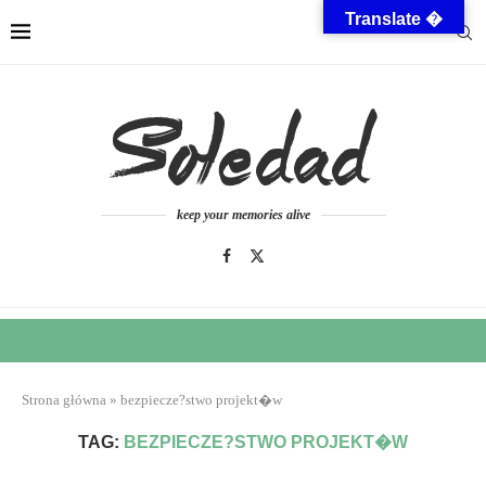
Translate �
keep your memories alive
Strona główna
»
bezpiecze?stwo projekt�w
TAG:
BEZPIECZE?STWO PROJEKT�W