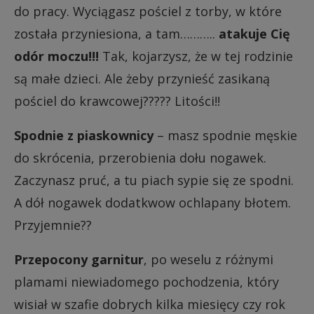
do pracy. Wyciągasz pościel z torby, w które
została przyniesiona, a tam………..
atakuje Cię
odór moczu!!!
Tak, kojarzysz, że w tej rodzinie
są małe dzieci. Ale żeby przynieść zasikaną
pościel do krawcowej????? Litości!!
Spodnie z piaskownicy
– masz spodnie męskie
do skrócenia, przerobienia dołu nogawek.
Zaczynasz pruć, a tu piach sypie się ze spodni.
A dół nogawek dodatkwow ochlapany błotem.
Przyjemnie??
Przepocony garnitur
, po weselu z różnymi
plamami niewiadomego pochodzenia, który
wisiał w szafie dobrych kilka miesięcy czy rok