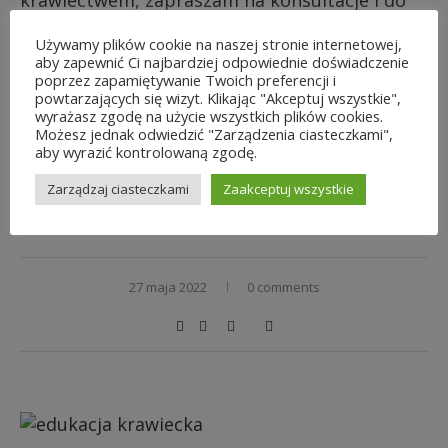
współpracy :
https://szyciezkagi.pl/zakres-
Używamy plików cookie na naszej stronie internetowej,
swiadczonych-uslug-krawieckich/
aby zapewnić Ci najbardziej odpowiednie doświadczenie
poprzez zapamiętywanie Twoich preferencji i
powtarzających się wizyt. Klikając "Akceptuj wszystkie",
Agnieszka
wyrażasz zgodę na użycie wszystkich plików cookies.
Możesz jednak odwiedzić "Zarządzenia ciasteczkami",
aby wyrazić kontrolowaną zgodę.
Zarządzaj ciasteczkami
Zaakceptuj wszystkie
[mailerlite_form form_id=1]
27 maja 2022
0 comments