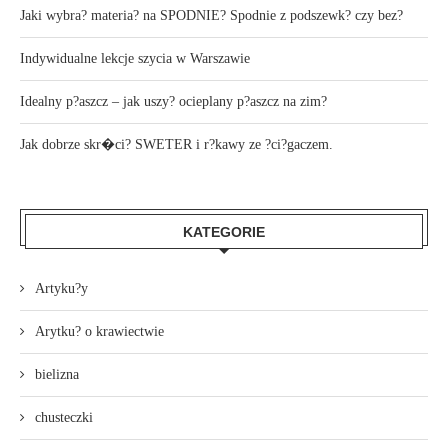
Jaki wybra? materia? na SPODNIE? Spodnie z podszewk? czy bez?
Indywidualne lekcje szycia w Warszawie
Idealny p?aszcz – jak uszy? ocieplany p?aszcz na zim?
Jak dobrze skr�ci? SWETER i r?kawy ze ?ci?gaczem.
KATEGORIE
Artyku?y
Arytku? o krawiectwie
bielizna
chusteczki