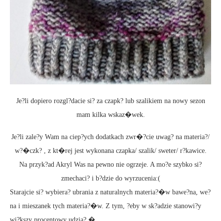
Je?li dopiero rozgl?dacie si? za czapk? lub szalikiem na nowy sezon
mam kilka wskaz�wek.
Je?li zale?y Wam na ciep?ych dodatkach zwr�?cie uwag? na materia?/
w?�czk? , z kt�rej jest wykonana czapka/ szalik/ sweter/ r?kawice.
Na przyk?ad Akryl Was na pewno nie ogrzeje. A mo?e szybko si?
zmechaci? i b?dzie do wyrzucenia:(
Starajcie si? wybiera? ubrania z naturalnych materia?�w bawe?na, we?
na i mieszanek tych materia?�w. Z tym, ?eby w sk?adzie stanowi?y
wi?kszy procentowy udzia?.�