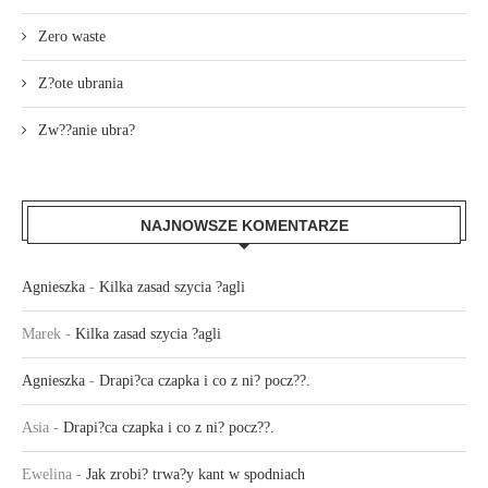
Zero waste
Z?ote ubrania
Zw??anie ubra?
NAJNOWSZE KOMENTARZE
Agnieszka
-
Kilka zasad szycia ?agli
Marek
-
Kilka zasad szycia ?agli
Agnieszka
-
Drapi?ca czapka i co z ni? pocz??.
Asia
-
Drapi?ca czapka i co z ni? pocz??.
Ewelina
-
Jak zrobi? trwa?y kant w spodniach