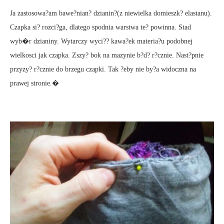
Ja zastosowa?am bawe?nian? dzianin?(z niewielka domieszk? elastanu).
Czapka si? rozci?ga, dlatego spodnia warstwa te? powinna. Stad
wyb�r dzianiny. Wytarczy wyci?? kawa?ek materia?u podobnej
wielkosci jak czapka. Zszy? bok na mazynie b?d? r?cznie. Nast?pnie
przyzy? r?cznie do brzegu czapki. Tak ?eby nie by?a widoczna na
prawej stronie.�