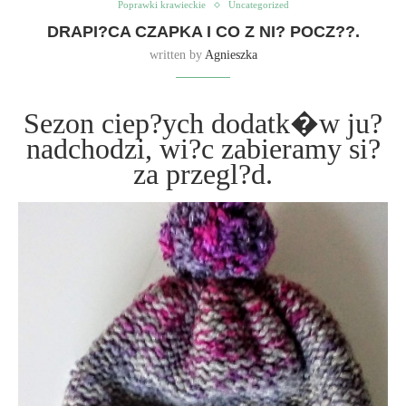
Poprawki krawieckie
Uncategorized
DRAPI?CA CZAPKA I CO Z NI? POCZ??.
written by
Agnieszka
Sezon ciep?ych dodatk�w ju?
nadchodzi, wi?c zabieramy si?
za przegl?d.