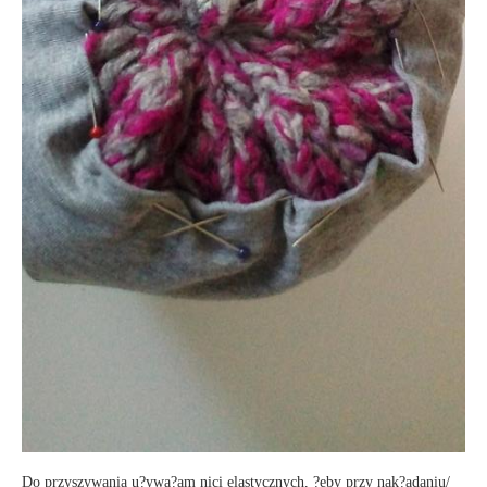
Do przyszywania u?ywa?am nici elastycznych, ?eby przy nak?adaniu/