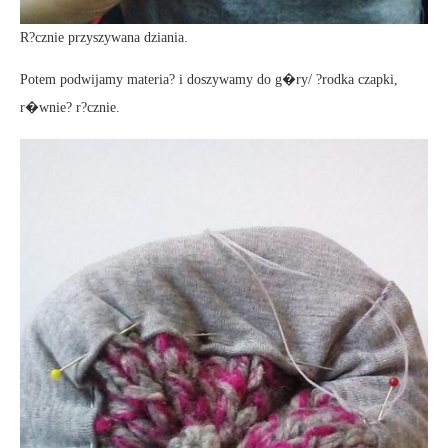
R?cznie przyszywana dziania.
Potem podwijamy materia? i doszywamy do g�ry/ ?rodka czapki,
r�wnie? r?cznie.