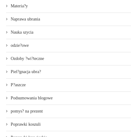
Materia?y
Naprawa ubrania
Nauka szycia
odzie?owe
Ozdoby ?wi?teczne
Piel?gnacja ubra?
P?aszcze
Podsumowania blogowe
pomys? na prezent
Poprawki koszuli