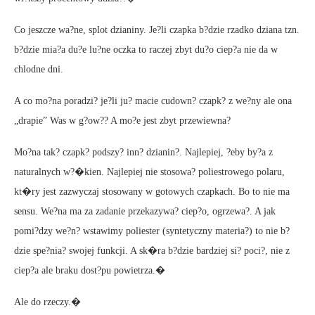
Co jeszcze wa?ne, splot dzianiny. Je?li czapka b?dzie rzadko dziana tzn.
b?dzie mia?a du?e lu?ne oczka to raczej zbyt du?o ciep?a nie da w
chlodne dni.
A co mo?na poradzi? je?li ju? macie cudown? czapk? z we?ny ale ona
„drapie” Was w g?ow?? A mo?e jest zbyt przewiewna?
Mo?na tak? czapk? podszy? inn? dzianin?. Najlepiej, ?eby by?a z
naturalnych w?�kien. Najlepiej nie stosowa? poliestrowego polaru,
kt�ry jest zazwyczaj stosowany w gotowych czapkach. Bo to nie ma
sensu. We?na ma za zadanie przekazywa? ciep?o, ogrzewa?. A jak
pomi?dzy we?n? wstawimy poliester (syntetyczny materia?) to nie b?
dzie spe?nia? swojej funkcji. A sk�ra b?dzie bardziej si? poci?, nie z
ciep?a ale braku dost?pu powietrza.�
Ale do rzeczy.�