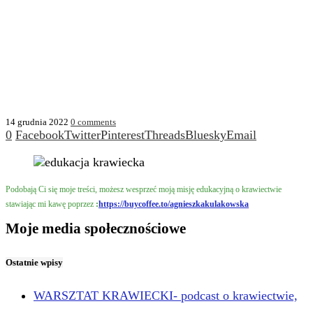
14 grudnia 2022
0 comments
0
Facebook
Twitter
Pinterest
Threads
Bluesky
Email
Podobają Ci się moje treści, możesz wesprzeć moją misję edukacyjną o krawiectwie
stawiając mi kawę poprzez
:
https://buycoffee.to/agnieszkakulakowska
Moje media społecznościowe
Ostatnie wpisy
WARSZTAT KRAWIECKI- podcast o krawiectwie,