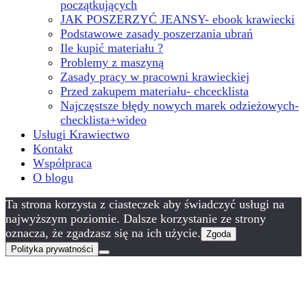
początkujących
JAK POSZERZYĆ JEANSY- ebook krawiecki
Podstawowe zasady poszerzania ubrań
Ile kupić materiału ?
Problemy z maszyną
Zasady pracy w pracowni krawieckiej
Przed zakupem materiału- chcecklista
Najczęstsze błędy nowych marek odzieżowych-
checklista+wideo
Usługi Krawiectwo
Kontakt
Współpraca
O blogu
Ta strona korzysta z ciasteczek aby świadczyć usługi na
najwyższym poziomie. Dalsze korzystanie ze strony
oznacza, że zgadzasz się na ich użycie.
Zgoda
Polityka prywatności