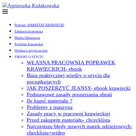
Podcast- WARSZTAT KRAWIECKI
Edukacja krawiecka
Marka Odzieżowa
Portfolio krawieckie
Wiedza o szyciu za free
EBOOKI O SZYCIU
WŁASNA PRACOWNIA POPRAWEK
KRAWIECKICH- ebook
Baza praktycznej wiedzy o szyciu dla
początkujących
JAK POSZERZYĆ JEANSY- ebook krawiecki
Podstawowe zasady poszerzania ubrań
Ile kupić materiału ?
Problemy z maszyną
Zasady pracy w pracowni krawieckiej
Przed zakupem materiału- chcecklista
Najczęstsze błędy nowych marek odzieżowych-
checklista+wideo