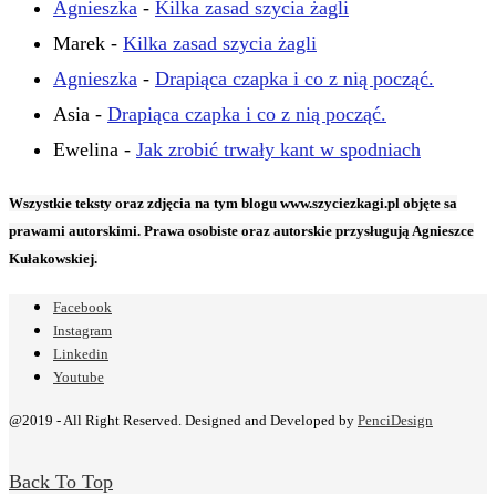
Agnieszka
-
Kilka zasad szycia żagli
Marek
-
Kilka zasad szycia żagli
Agnieszka
-
Drapiąca czapka i co z nią począć.
Asia
-
Drapiąca czapka i co z nią począć.
Ewelina
-
Jak zrobić trwały kant w spodniach
Wszystkie teksty oraz zdjęcia na tym blogu www.szyciezkagi.pl objęte sa
prawami autorskimi. Prawa osobiste oraz autorskie przysługują Agnieszce
Kułakowskiej.
Facebook
Instagram
Linkedin
Youtube
@2019 - All Right Reserved. Designed and Developed by
PenciDesign
Back To Top