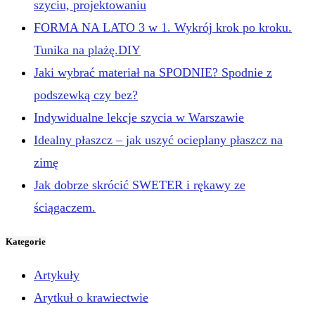
szyciu, projektowaniu
FORMA NA LATO 3 w 1. Wykrój krok po kroku.
Tunika na plażę.DIY
Jaki wybrać materiał na SPODNIE? Spodnie z
podszewką czy bez?
Indywidualne lekcje szycia w Warszawie
Idealny płaszcz – jak uszyć ocieplany płaszcz na
zimę
Jak dobrze skrócić SWETER i rękawy ze
ściągaczem.
Kategorie
Artykuły
Arytkuł o krawiectwie