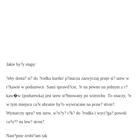
Jakie by?y etapy:
?eby dosta? si? do ?rodka kurtki/ p?aszcza zazwyczaj pruje si? szew w
r?kawie w podszewce. Sami sprawd?cie, ?e na pewno na jednym z r?
kaw�w (podszewka) jest szew st?bnowany po wierzchu. To znaczy, ?e
w tym miejscu ca?e ubranie by?o wywracane na praw? stron?.
Wystarczy spru? ten szew, w?o?y? r?k? do ?rodka i wyci?ga? powoli
ca?o?? na lew? stron?.
Nast?pnie zrobi?am tak: