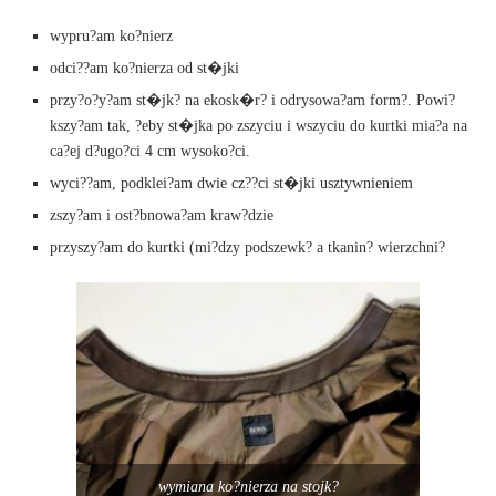
wypru?am ko?nierz
odci??am ko?nierza od st�jki
przy?o?y?am st�jk? na ekosk�r? i odrysowa?am form?. Powi?
kszy?am tak, ?eby st�jka po zszyciu i wszyciu do kurtki mia?a na
ca?ej d?ugo?ci 4 cm wysoko?ci.
wyci??am, podklei?am dwie cz??ci st�jki usztywnieniem
zszy?am i ost?bnowa?am kraw?dzie
przyszy?am do kurtki (mi?dzy podszewk? a tkanin? wierzchni?
wymiana ko?nierza na stojk?