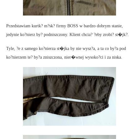
Przedstawiam kurtk? m?sk? firmy BOSS w bardzo dobrym stanie,
jedynie ko?nierz by? podniszczony. Klient chcia? ?eby zrobi? st�jk?.
Tyle, ?e z samego ko?nierza st�jka by nie wysz?a, a ta co by?a pod
ko?nierzem te? by?a zniszczona, nier�wnej wysoko?ci i za niska.