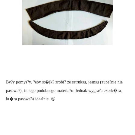
By?y pomys?y, ?eby st�jk? zrobi? ze sztruksu, jeansu (zupe?nie nie
pasowa?), innego podobnego materia?u. Jednak wygra?a ekosk�ra,
kt�ra pasowa?a idealnie. 🙂