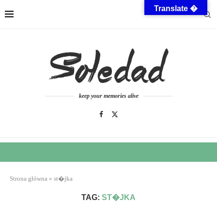
Translate �
keep your memories alive
Strona główna
»
st�jka
TAG:
ST�JKA