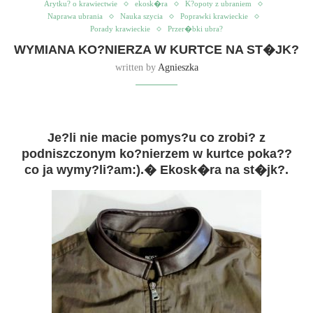
Arytku? o krawiectwie
ekosk�ra
K?opoty z ubraniem
Naprawa ubrania
Nauka szycia
Poprawki krawieckie
Porady krawieckie
Przer�bki ubra?
WYMIANA KO?NIERZA W KURTCE NA ST�JK?
written by
Agnieszka
Je?li nie macie pomys?u co zrobi? z
podniszczonym ko?nierzem w kurtce poka??
co ja wymy?li?am:).� Ekosk�ra na st�jk?.