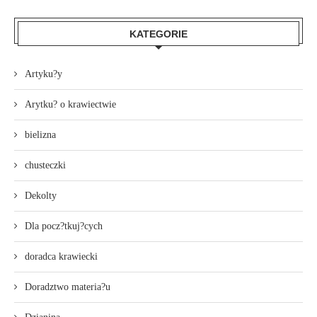
KATEGORIE
Artyku?y
Arytku? o krawiectwie
bielizna
chusteczki
Dekolty
Dla pocz?tkuj?cych
doradca krawiecki
Doradztwo materia?u