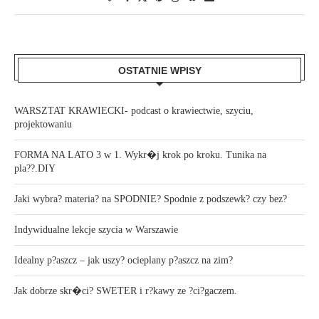
OSTATNIE WPISY
WARSZTAT KRAWIECKI- podcast o krawiectwie, szyciu,
projektowaniu
FORMA NA LATO 3 w 1. Wykr�j krok po kroku. Tunika na
pla??.DIY
Jaki wybra? materia? na SPODNIE? Spodnie z podszewk? czy bez?
Indywidualne lekcje szycia w Warszawie
Idealny p?aszcz – jak uszy? ocieplany p?aszcz na zim?
Jak dobrze skr�ci? SWETER i r?kawy ze ?ci?gaczem.