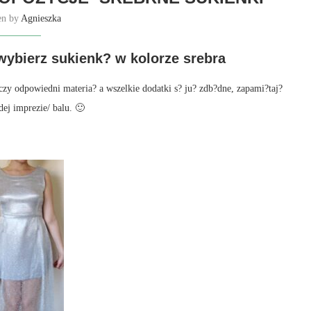
en by
Agnieszka
wybierz sukienk? w kolorze srebra
czy odpowiedni materia? a wszelkie dodatki s? ju? zdb?dne, zapami?taj?
ej imprezie/ balu. 🙂