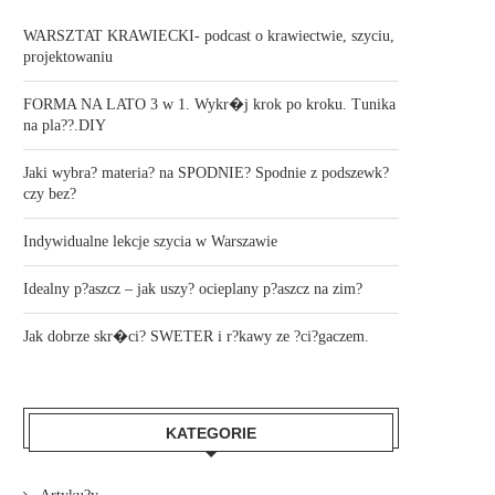
WARSZTAT KRAWIECKI- podcast o krawiectwie, szyciu,
projektowaniu
FORMA NA LATO 3 w 1. Wykr�j krok po kroku. Tunika
na pla??.DIY
Jaki wybra? materia? na SPODNIE? Spodnie z podszewk?
czy bez?
Indywidualne lekcje szycia w Warszawie
Idealny p?aszcz – jak uszy? ocieplany p?aszcz na zim?
Jak dobrze skr�ci? SWETER i r?kawy ze ?ci?gaczem.
KATEGORIE