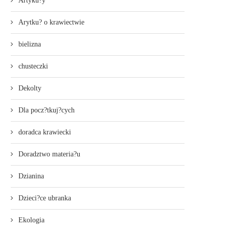
Artyku?y
Arytku? o krawiectwie
bielizna
chusteczki
Dekolty
Dla pocz?tkuj?cych
doradca krawiecki
Doradztwo materia?u
Dzianina
Dzieci?ce ubranka
Ekologia