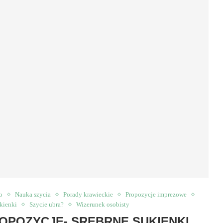
o
Nauka szycia
Porady krawieckie
Propozycje imprezowe
kienki
Szycie ubra?
Wizerunek osobisty
ROPOZYCJE- SREBRNE SUKIENKI