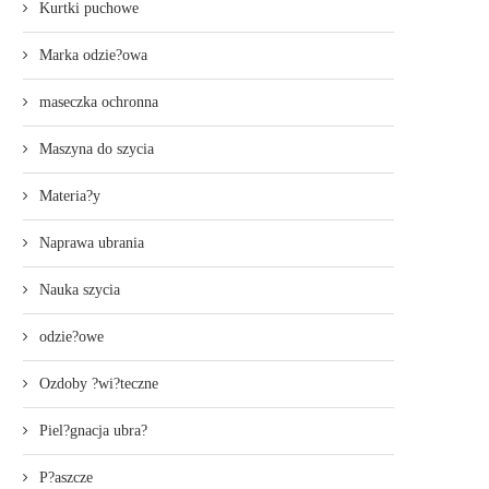
Kurtki puchowe
Marka odzie?owa
maseczka ochronna
Maszyna do szycia
Materia?y
Naprawa ubrania
Nauka szycia
odzie?owe
Ozdoby ?wi?teczne
Piel?gnacja ubra?
P?aszcze