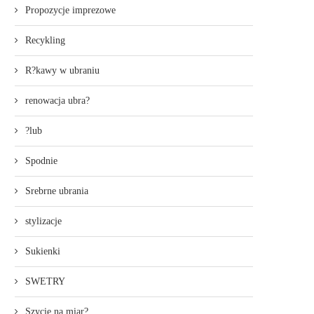
Propozycje imprezowe
Recykling
R?kawy w ubraniu
renowacja ubra?
?lub
Spodnie
Srebrne ubrania
stylizacje
Sukienki
SWETRY
Szycie na miar?