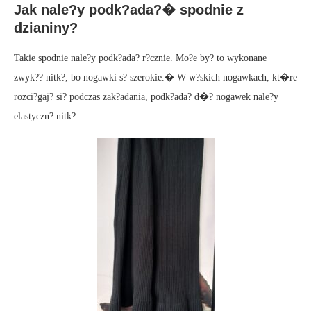
Jak nale?y podk?ada?� spodnie z
dzianiny?
Takie spodnie nale?y podk?ada? r?cznie. Mo?e by? to wykonane
zwyk?? nitk?, bo nogawki s? szerokie.� W w?skich nogawkach, kt�re
rozci?gaj? si? podczas zak?adania, podk?ada? d�? nogawek nale?y
elastyczn? nitk?.