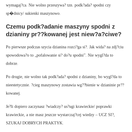
wymagaj?ca. Nie wolno przeszywa? tzn. podk?ada? spodni czy
sp�dnicy/ sukienki maszynowo.
Czemu podk?adanie maszyny spodni z
dzianiny pr??kowanej jest niew?a?ciwe?
Po pierwsze podczas szycia dzianina rozci?ga si?. Jak wida? na zdj?ciu
spowodowa?o to „pofalowanie si? do?u spodni”. Nie wygl?da to
dobrze.
Po drugie, nie wolno tak podk?ada? spodni z dzianiny, bo wygl?da to
nieestetycznie. ?cieg maszynowy zostawia wg??bienie w dzianinie pr??
kowanej.
Je?li dopiero zaczynasz ?wiadczy? us?ugi krawieckie/ poprawki
krawieckie, a nie masz jeszcze wystarczaj?cej wiedzy – UCZ SI?,
SZUKAJ DOBRYCH PRAKTYK.