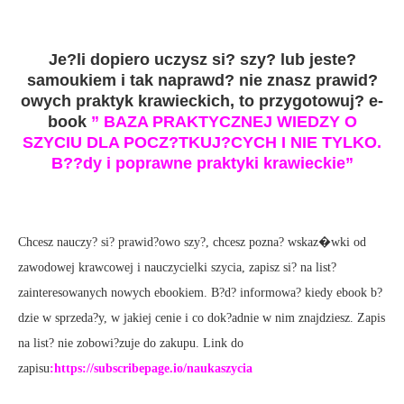
Je?li dopiero uczysz si? szy? lub jeste?
samoukiem i tak naprawd? nie znasz prawid?
owych praktyk krawieckich, to przygotowuj? e-
book
” BAZA PRAKTYCZNEJ WIEDZY O
SZYCIU DLA POCZ?TKUJ?CYCH I NIE TYLKO.
B??dy i poprawne praktyki krawieckie”
Chcesz nauczy? si? prawid?owo szy?, chcesz pozna? wskaz�wki od
zawodowej krawcowej i nauczycielki szycia, zapisz si? na list?
zainteresowanych nowych ebookiem. B?d? informowa? kiedy ebook b?
dzie w sprzeda?y, w jakiej cenie i co dok?adnie w nim znajdziesz. Zapis
na list? nie zobowi?zuje do zakupu. Link do
zapisu
:
https://subscribepage.io/naukaszycia