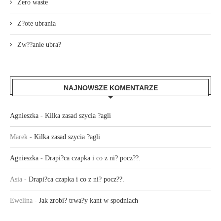
Zero waste
Z?ote ubrania
Zw??anie ubra?
NAJNOWSZE KOMENTARZE
Agnieszka
-
Kilka zasad szycia ?agli
Marek
-
Kilka zasad szycia ?agli
Agnieszka
-
Drapi?ca czapka i co z ni? pocz??.
Asia
-
Drapi?ca czapka i co z ni? pocz??.
Ewelina
-
Jak zrobi? trwa?y kant w spodniach