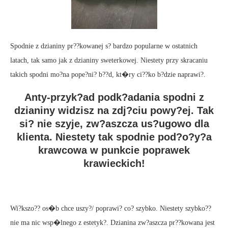
Spodnie z dzianiny pr??kowanej s? bardzo popularne w ostatnich
latach, tak samo jak z dzianiny sweterkowej. Niestety przy skracaniu
takich spodni mo?na pope?ni? b??d, kt�ry ci??ko b?dzie naprawi?.
Anty-przyk?ad podk?adania spodni z
dzianiny widzisz na zdj?ciu powy?ej. Tak
si? nie szyje, zw?aszcza us?ugowo dla
klienta. Niestety tak spodnie pod?o?y?a
krawcowa w punkcie poprawek
krawieckich!
Wi?kszo?? os�b chce uszy?/ poprawi? co? szybko. Niestety szybko??
nie ma nic wsp�lnego z estetyk?. Dzianina zw?aszcza pr??kowana jest