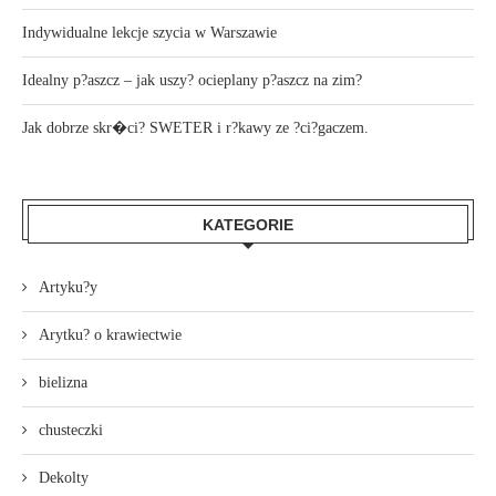
Indywidualne lekcje szycia w Warszawie
Idealny p?aszcz – jak uszy? ocieplany p?aszcz na zim?
Jak dobrze skr�ci? SWETER i r?kawy ze ?ci?gaczem.
KATEGORIE
Artyku?y
Arytku? o krawiectwie
bielizna
chusteczki
Dekolty