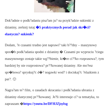
Dok?adnie o podk?adaniu pisa?am ju? na przyk?adzie sukienki z
dzianiny, zerknij tutaj:
�
5 praktycznych porad jak skr�ci?
elastyczn? sukienk?
Dodam, ?e czasami trudno jest naprawi? taki b??dny – maszynowy
spos�b podk?adania spodni z dzianiny.� Czasami po wypruciu ?ciegu
maszynowego zostaje takie wg??bienie, kt�re ci??ko rozprasowa?, tym
bardziej by nie rozprostowa? pr??kowanej dzianiny. Ale mo?esz
spr�bowa? spryskuj?c d�? nogawki wod? i dociskaj?c ?elazkiem z
par?. 🙂
Nagra?am te? film, o zasadach skracania i podk?adania ubrania z
dzianiny elastycznej pr??kowanej. Je?li interesuje ci? ta tematyka, to
zapraszam:�
https://youtu.be/DFHJZjsylxg